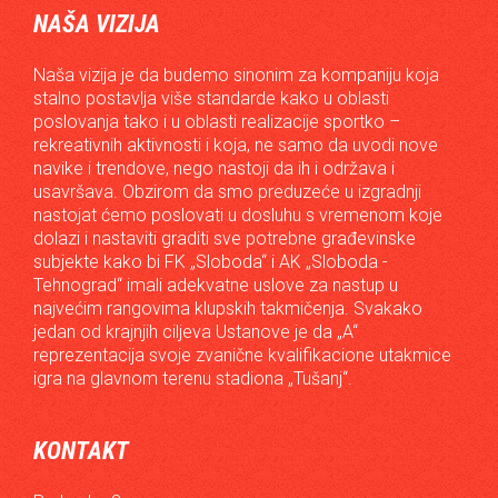
NAŠA VIZIJA
Naša vizija je da budemo sinonim za kompaniju koja
stalno postavlja više standarde kako u oblasti
poslovanja tako i u oblasti realizacije sportko –
rekreativnih aktivnosti i koja, ne samo da uvodi nove
navike i trendove, nego nastoji da ih i održava i
usavršava. Obzirom da smo preduzeće u izgradnji
nastojat ćemo poslovati u dosluhu s vremenom koje
dolazi i nastaviti graditi sve potrebne građevinske
subjekte kako bi FK „Sloboda“ i AK „Sloboda -
Tehnograd“ imali adekvatne uslove za nastup u
najvećim rangovima klupskih takmičenja. Svakako
jedan od krajnjih ciljeva Ustanove je da „A“
reprezentacija svoje zvanične kvalifikacione utakmice
igra na glavnom terenu stadiona „Tušanj“.
KONTAKT