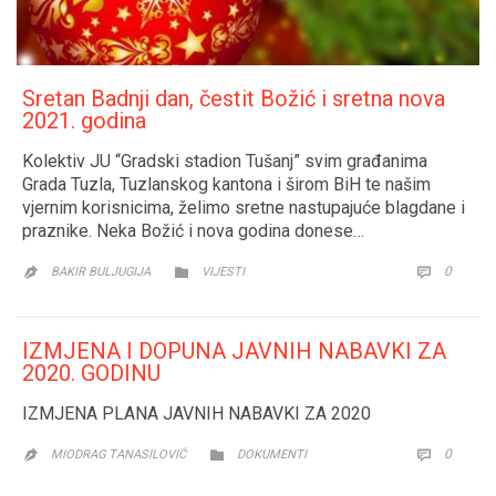
Sretan Badnji dan, čestit Božić i sretna nova
2021. godina
Kolektiv JU “Gradski stadion Tušanj” svim građanima
Grada Tuzla, Tuzlanskog kantona i širom BiH te našim
vjernim korisnicima, želimo sretne nastupajuće blagdane i
praznike. Neka Božić i nova godina donese…
CATEGORY
COMM
0


BAKIR BULJUGIJA
VIJESTI

IZMJENA I DOPUNA JAVNIH NABAVKI ZA
2020. GODINU
IZMJENA PLANA JAVNIH NABAVKI ZA 2020
CATEGORY
COMM
0


MIODRAG TANASILOVIĆ
DOKUMENTI
