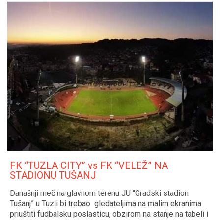
FK “TUZLA CITY” vs FK “VELEŽ” NA
STADIONU TUŠANJ
Današnji meč na glavnom terenu JU “Gradski stadion
Tušanj” u Tuzli bi trebao gledateljima na malim ekranima
priuštiti fudbalsku poslasticu, obzirom na stanje na tabeli i