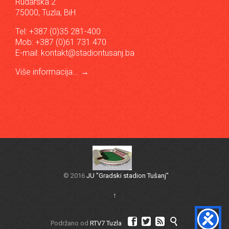
Rudarska 2
75000, Tuzla, BiH
Tel: +387 (0)35 281-400
Mob: +387 (0)61 731 470
E-mail:
kontakt@stadiontusanj.ba
Više informacija...
→
© 2016
JU "Gradski stadion Tušanj"
↑




Podržano od
RTV7 Tuzla