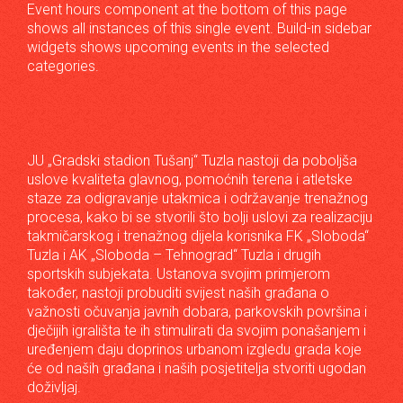
Event hours component at the bottom of this page
shows all instances of this single event. Build-in sidebar
widgets shows upcoming events in the selected
categories.
JU „Gradski stadion Tušanj“ Tuzla nastoji da poboljša
uslove kvaliteta glavnog, pomoćnih terena i atletske
staze za odigravanje utakmica i održavanje trenažnog
procesa, kako bi se stvorili što bolji uslovi za realizaciju
takmičarskog i trenažnog dijela korisnika FK „Sloboda“
Tuzla i AK „Sloboda – Tehnograd“ Tuzla i drugih
sportskih subjekata. Ustanova svojim primjerom
također, nastoji probuditi svijest naših građana o
važnosti očuvanja javnih dobara, parkovskih površina i
dječijih igrališta te ih stimulirati da svojim ponašanjem i
uređenjem daju doprinos urbanom izgledu grada koje
će od naših građana i naših posjetitelja stvoriti ugodan
doživljaj.