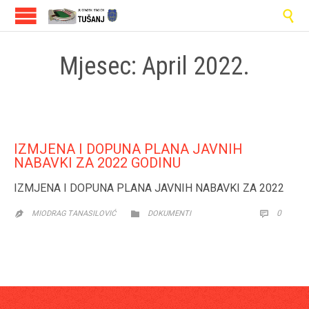

Mjesec:
April 2022.
IZMJENA I DOPUNA PLANA JAVNIH
NABAVKI ZA 2022 GODINU
IZMJENA I DOPUNA PLANA JAVNIH NABAVKI ZA 2022
CATEGORY
COMM
0


MIODRAG TANASILOVIĆ
DOKUMENTI
