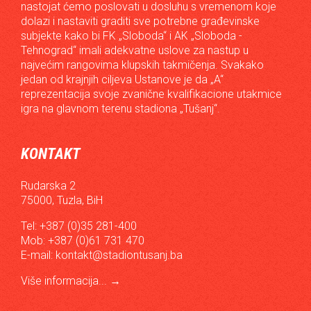
nastojat ćemo poslovati u dosluhu s vremenom koje
dolazi i nastaviti graditi sve potrebne građevinske
subjekte kako bi FK „Sloboda“ i AK „Sloboda -
Tehnograd“ imali adekvatne uslove za nastup u
najvećim rangovima klupskih takmičenja. Svakako
jedan od krajnjih ciljeva Ustanove je da „A“
reprezentacija svoje zvanične kvalifikacione utakmice
igra na glavnom terenu stadiona „Tušanj“.
KONTAKT
Rudarska 2
75000, Tuzla, BiH
Tel: +387 (0)35 281-400
Mob: +387 (0)61 731 470
E-mail:
kontakt@stadiontusanj.ba
Više informacija...
→