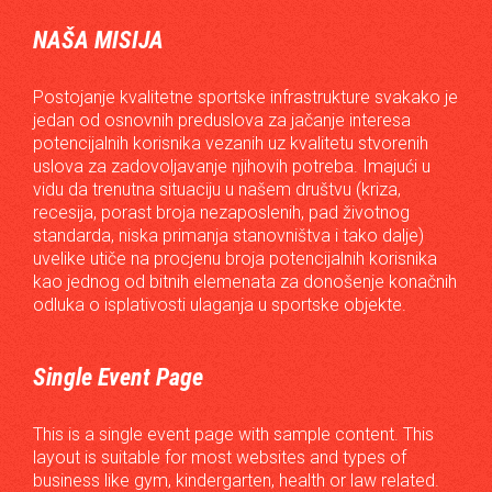
NAŠA MISIJA
Postojanje kvalitetne sportske infrastrukture svakako je
jedan od osnovnih preduslova za jačanje interesa
potencijalnih korisnika vezanih uz kvalitetu stvorenih
uslova za zadovoljavanje njihovih potreba. Imajući u
vidu da trenutna situaciju u našem društvu (kriza,
recesija, porast broja nezaposlenih, pad životnog
standarda, niska primanja stanovništva i tako dalje)
uvelike utiče na procjenu broja potencijalnih korisnika
kao jednog od bitnih elemenata za donošenje konačnih
odluka o isplativosti ulaganja u sportske objekte.
Single Event Page
This is a single event page with sample content. This
layout is suitable for most websites and types of
business like gym, kindergarten, health or law related.