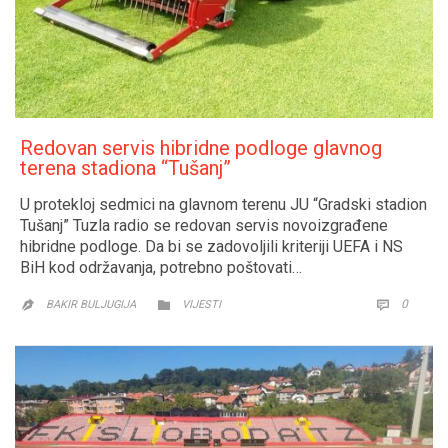
Redovan servis hibridne podloge glavnog
terena stadiona “Tušanj”
U protekloj sedmici na glavnom terenu JU “Gradski stadion
Tušanj” Tuzla radio se redovan servis novoizgrađene
hibridne podloge. Da bi se zadovoljili kriteriji UEFA i NS
BiH kod održavanja, potrebno poštovati…
CATEGORY
COMM
0


BAKIR BULJUGIJA
VIJESTI
