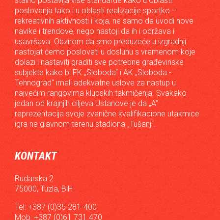
stalno postavlja više standarde kako u oblasti
poslovanja tako i u oblasti realizacije sportko –
rekreativnih aktivnosti i koja, ne samo da uvodi nove
navike i trendove, nego nastoji da ih i održava i
usavršava. Obzirom da smo preduzeće u izgradnji
nastojat ćemo poslovati u dosluhu s vremenom koje
dolazi i nastaviti graditi sve potrebne građevinske
subjekte kako bi FK „Sloboda“ i AK „Sloboda -
Tehnograd“ imali adekvatne uslove za nastup u
najvećim rangovima klupskih takmičenja. Svakako
jedan od krajnjih ciljeva Ustanove je da „A“
reprezentacija svoje zvanične kvalifikacione utakmice
igra na glavnom terenu stadiona „Tušanj“.
KONTAKT
Rudarska 2
75000, Tuzla, BiH
Tel: +387 (0)35 281-400
Mob: +387 (0)61 731 470