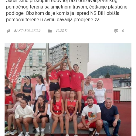
Jučer smo pristupili redovnoj fazi održavanja velikog
pomoćnog terena sa umjetnom travom, četkanje plastične
podloge. Obzirom da je komisija ispred NS BiH obišla
pomoćni terene u svrhu davanja procijene za…
CATEGORY
COMM
0


BAKIR BULJUGIJA
VIJESTI
