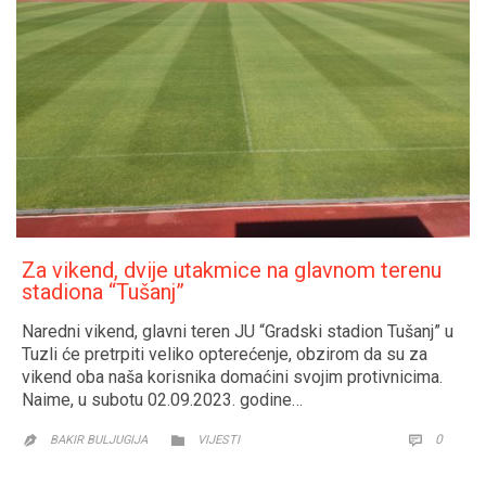
Za vikend, dvije utakmice na glavnom terenu
stadiona “Tušanj”
Naredni vikend, glavni teren JU “Gradski stadion Tušanj” u
Tuzli će pretrpiti veliko opterećenje, obzirom da su za
vikend oba naša korisnika domaćini svojim protivnicima.
Naime, u subotu 02.09.2023. godine…
CATEGORY
COMM
0


BAKIR BULJUGIJA
VIJESTI
