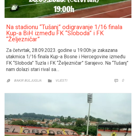
Na stadionu “Tušanj” odigravanje 1/16 finala
Kup-a BiH između FK “Sloboda” i FK
“Željezničar”
Za četvrtak, 28.09.2023. godine u 19:00h je zakazana
utakmica 1/16 finala Kup-a Bosne i Hercegovine između
FK “Sloboda” Tuzla i FK “Željezničar” Sarajevo. Na “Tušanj”
nam dolazi stari rival sa…
CATEGORY
COMM
0


BAKIR BULJUGIJA
VIJESTI
