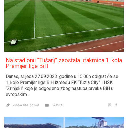
Na stadionu “Tušanj” zaostala utakmica 1. kola
Premijer lige BiH
Danas, srijeda 27.09.2023. godine u 15:00h odigrat će se
1. kolo Premijer lige BiH između FK “Tuzla City” i HŠK
“Zrinjski” koje je odgođeno zbog nastupa prvaka BiH u
evropskim…
CATEGORY
COMM
0


BAKIR BULJUGIJA
VIJESTI
