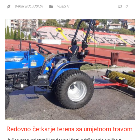
CATEGORY
COMM
0


BAKIR BULJUGIJA
VIJESTI

Redovno četkanje terena sa umjetnom travom