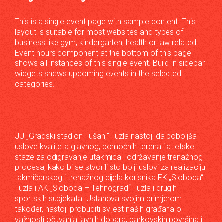
This is a single event page with sample content. This
layout is suitable for most websites and types of
business like gym, kindergarten, health or law related.
Event hours component at the bottom of this page
shows all instances of this single event. Build-in sidebar
widgets shows upcoming events in the selected
categories.
JU „Gradski stadion Tušanj“ Tuzla nastoji da poboljša
uslove kvaliteta glavnog, pomoćnih terena i atletske
staze za odigravanje utakmica i održavanje trenažnog
procesa, kako bi se stvorili što bolji uslovi za realizaciju
takmičarskog i trenažnog dijela korisnika FK „Sloboda“
Tuzla i AK „Sloboda – Tehnograd“ Tuzla i drugih
sportskih subjekata. Ustanova svojim primjerom
također, nastoji probuditi svijest naših građana o
važnosti očuvanja javnih dobara, parkovskih površina i