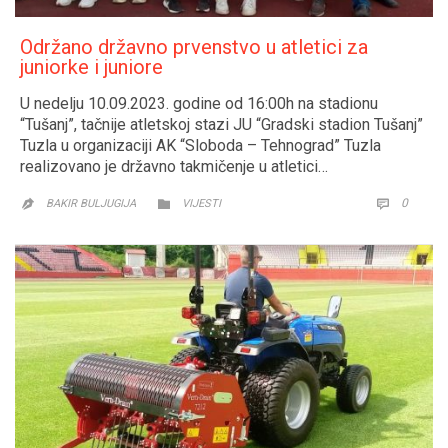
Održano državno prvenstvo u atletici za
juniorke i juniore
U nedelju 10.09.2023. godine od 16:00h na stadionu
“Tušanj”, tačnije atletskoj stazi JU “Gradski stadion Tušanj”
Tuzla u organizaciji AK “Sloboda – Tehnograd” Tuzla
realizovano je državno takmičenje u atletici…
CATEGORY
COMM
0


BAKIR BULJUGIJA
VIJESTI
