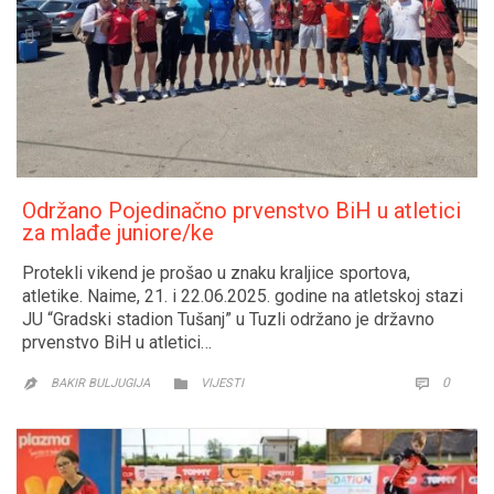
Održano Pojedinačno prvenstvo BiH u atletici
za mlađe juniore/ke
Protekli vikend je prošao u znaku kraljice sportova,
atletike. Naime, 21. i 22.06.2025. godine na atletskoj stazi
JU “Gradski stadion Tušanj” u Tuzli održano je državno
prvenstvo BiH u atletici…
CATEGORY
COMM
0


BAKIR BULJUGIJA
VIJESTI
