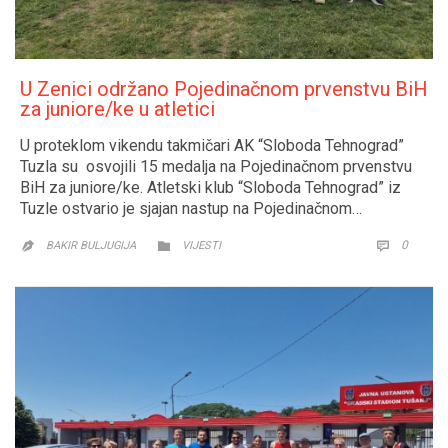
U Zenici održano Pojedinačnom prvenstvu BiH
za juniore/ke u atletici
U proteklom vikendu takmičari AK “Sloboda Tehnograd”
Tuzla su osvojili 15 medalja na Pojedinačnom prvenstvu
BiH za juniore/ke. Atletski klub “Sloboda Tehnograd” iz
Tuzle ostvario je sjajan nastup na Pojedinačnom…
CATEGORY
COMM
0


BAKIR BULJUGIJA
VIJESTI
