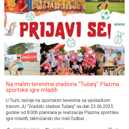
Na malim terenima stadiona “Tušanj” Plazma
sportske igre mladih
U Tuzli, tačnije na sportskim terenima sa vještačkom
travom JU “Gradski stadion Tušanj” na dan 23.06.2025.
godine od 8:00h planirana je realizacija Plazma sportske
igre mladih, takmičarski dio mali fudbal….
CATEGORY
COMM