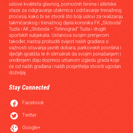
uslove kvaliteta glavnog, pomoćnih terena i atletske
staze za odigravanje utakmica i održavanje trenažnog
procesa, kako bi se stvorili što bolji uslovi za realizaciju
takmičarskog i trenažnog dijela korisnika FK „Sloboda“
Tuzla i AK „Sloboda – Tehnograd“ Tuzla i drugih
sportskih subjekata. Ustanova svojim primjerom
također, nastoji probuditi svijest naših građana o
važnosti očuvanja javnih dobara, parkovskih površina i
dječijih igrališta te ih stimulirati da svojim ponašanjem i
uređenjem daju doprinos urbanom izgledu grada koje
će od naših građana i naših posjetitelja stvoriti ugodan
doživljaj.
Stay Connected

Facebook

Twitter

Google+