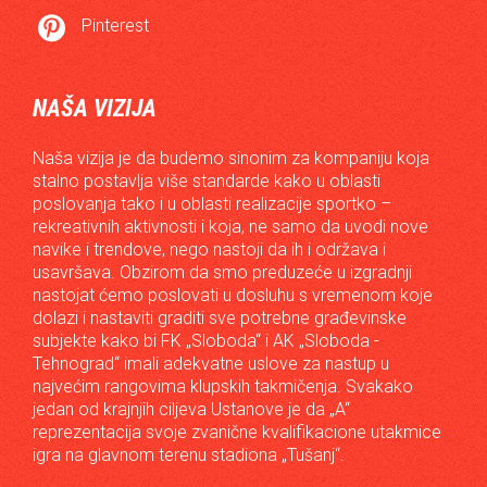

Pinterest
NAŠA VIZIJA
Naša vizija je da budemo sinonim za kompaniju koja
stalno postavlja više standarde kako u oblasti
poslovanja tako i u oblasti realizacije sportko –
rekreativnih aktivnosti i koja, ne samo da uvodi nove
navike i trendove, nego nastoji da ih i održava i
usavršava. Obzirom da smo preduzeće u izgradnji
nastojat ćemo poslovati u dosluhu s vremenom koje
dolazi i nastaviti graditi sve potrebne građevinske
subjekte kako bi FK „Sloboda“ i AK „Sloboda -
Tehnograd“ imali adekvatne uslove za nastup u
najvećim rangovima klupskih takmičenja. Svakako
jedan od krajnjih ciljeva Ustanove je da „A“
reprezentacija svoje zvanične kvalifikacione utakmice
igra na glavnom terenu stadiona „Tušanj“.