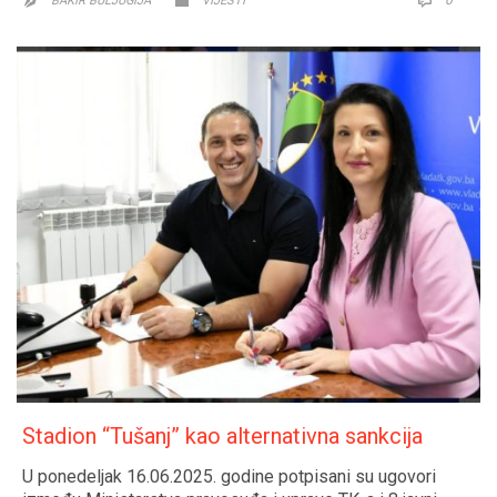
0


BAKIR BULJUGIJA
VIJESTI

Stadion “Tušanj” kao alternativna sankcija
U ponedeljak 16.06.2025. godine potpisani su ugovori