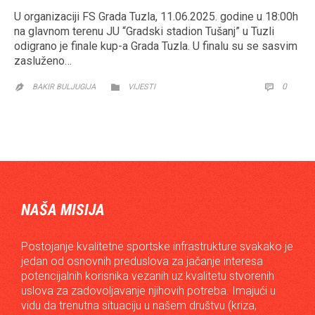
U organizaciji FS Grada Tuzla, 11.06.2025. godine u 18:00h
na glavnom terenu JU “Gradski stadion Tušanj” u Tuzli
odigrano je finale kup-a Grada Tuzla. U finalu su se sasvim
zasluženo…
CATEGORY
COMM
0


BAKIR BULJUGIJA
VIJESTI

NAŠA MISIJA
Postojanje kvalitetne sportske infrastrukture svakako je
jedan od osnovnih preduslova za jačanje interesa
potencijalnih korisnika vezanih uz kvalitetu stvorenih
uslova za zadovoljavanje njihovih potreba. Imajući u
vidu da trenutna situaciju u našem društvu (kriza,