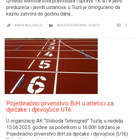
između Ministarstva pravosuđa i uprave TK-a i 8 javni
preduzeća i javnih ustanova. u Tuzli je omogućeno da
kaznu zatvora do godinu dana…
CATEGORY
COMM
,
0


BAKIR BULJUGIJA
NEKATEGORISANO
VIJESTI

Pojedinačno prvenstvo BiH u atletici za
dječake i djevojčice U16
U organizaciji AK “Sloboda Tehnograd” Tuzla, u nedelju
15.06.2025. godine sa početkom u 16:00h održano je
Pojedinačno prvenstvo BiH za dječake i djevojčice (U16).