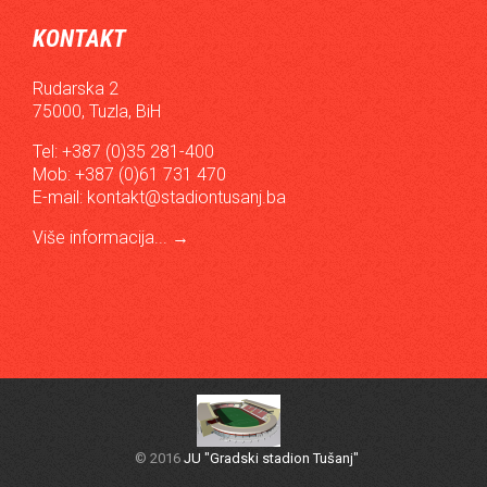
KONTAKT
Rudarska 2
75000, Tuzla, BiH
Tel: +387 (0)35 281-400
Mob: +387 (0)61 731 470
E-mail:
kontakt@stadiontusanj.ba
Više informacija...
→
© 2016
JU "Gradski stadion Tušanj"