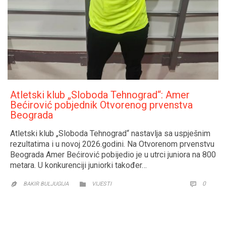
Atletski klub „Sloboda Tehnograd“: Amer
Bećirović pobjednik Otvorenog prvenstva
Beograda
Atletski klub „Sloboda Tehnograd“ nastavlja sa uspješnim
rezultatima i u novoj 2026.godini. Na Otvorenom prvenstvu
Beograda Amer Bećirović pobijedio je u utrci juniora na 800
metara. U konkurenciji juniorki također…
CATEGORY
COMM
0


BAKIR BULJUGIJA
VIJESTI
