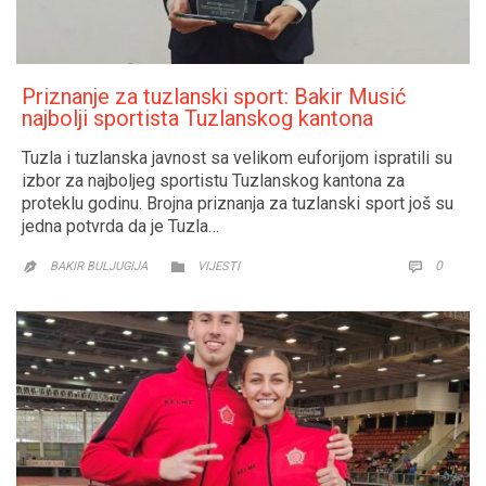
Priznanje za tuzlanski sport: Bakir Musić
najbolji sportista Tuzlanskog kantona
Tuzla i tuzlanska javnost sa velikom euforijom ispratili su
izbor za najboljeg sportistu Tuzlanskog kantona za
proteklu godinu. Brojna priznanja za tuzlanski sport još su
jedna potvrda da je Tuzla…
CATEGORY
COMM
0


BAKIR BULJUGIJA
VIJESTI
