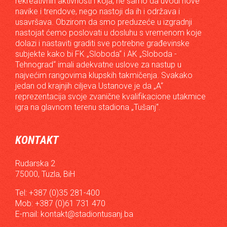
rekreativnih aktivnosti i koja, ne samo da uvodi nove
navike i trendove, nego nastoji da ih i održava i
usavršava. Obzirom da smo preduzeće u izgradnji
nastojat ćemo poslovati u dosluhu s vremenom koje
dolazi i nastaviti graditi sve potrebne građevinske
subjekte kako bi FK „Sloboda“ i AK „Sloboda -
Tehnograd“ imali adekvatne uslove za nastup u
najvećim rangovima klupskih takmičenja. Svakako
jedan od krajnjih ciljeva Ustanove je da „A“
reprezentacija svoje zvanične kvalifikacione utakmice
igra na glavnom terenu stadiona „Tušanj“.
KONTAKT
Rudarska 2
75000, Tuzla, BiH
Tel: +387 (0)35 281-400
Mob: +387 (0)61 731 470
E-mail:
kontakt@stadiontusanj.ba