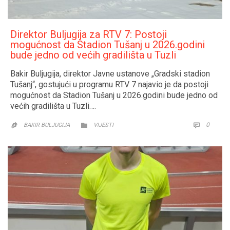
Direktor Buljugija za RTV 7: Postoji
mogućnost da Stadion Tušanj u 2026.godini
bude jedno od većih gradilišta u Tuzli
Bakir Buljugija, direktor Javne ustanove „Gradski stadion
Tušanj“, gostujući u programu RTV 7 najavio je da postoji
mogućnost da Stadion Tušanj u 2026.godini bude jedno od
većih gradilišta u Tuzli….
CATEGORY
COMM
0


BAKIR BULJUGIJA
VIJESTI
