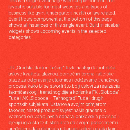
This is a single event page with sample content. This
layout is suitable for most websites and types of
business like gym, kindergarten, health or law related.
Event hours component at the bottom of this page
shows all instances of this single event. Build-in sidebar
widgets shows upcoming events in the selected
categories.
JU „Gradski stadion Tušanj“ Tuzla nastoji da poboljša
uslove kvaliteta glavnog, pomoćnih terena i atletske
staze za odigravanje utakmica i održavanje trenažnog
procesa, kako bi se stvorili što bolji uslovi za realizaciju
takmičarskog i trenažnog dijela korisnika FK „Sloboda“
Tuzla i AK „Sloboda – Tehnograd“ Tuzla i drugih
sportskih subjekata. Ustanova svojim primjerom
također, nastoji probuditi svijest naših građana o
važnosti očuvanja javnih dobara, parkovskih površina i
dječijih igrališta te ih stimulirati da svojim ponašanjem i
uređenjem daju doprinos urbanom izgledu grada koje