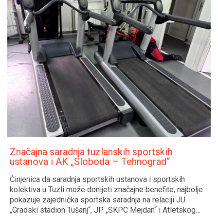
Značajna saradnja tuzlanskih sportskih
ustanova i AK „Sloboda – Tehnograd“
Činjenica da saradnja sportskih ustanova i sportskih
kolektiva u Tuzli može donijeti značajne benefite, najbolje
pokazuje zajednička sportska saradnja na relaciji JU
„Gradski stadion Tušanj“, JP „SKPC Mejdan“ i Atletskog…