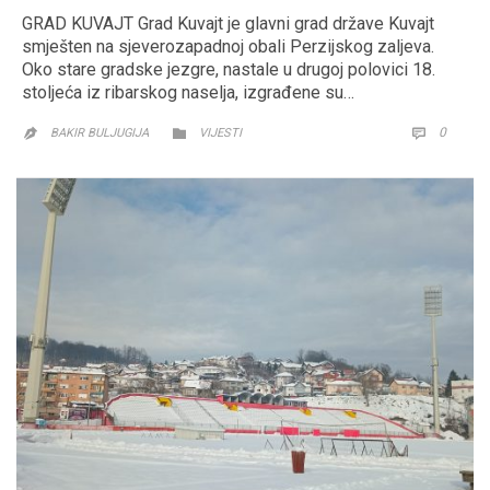
GRAD KUVAJT Grad Kuvajt je glavni grad države Kuvajt
smješten na sjeverozapadnoj obali Perzijskog zaljeva.
Oko stare gradske jezgre, nastale u drugoj polovici 18.
stoljeća iz ribarskog naselja, izgrađene su…
CATEGORY
COMM
0


BAKIR BULJUGIJA
VIJESTI
