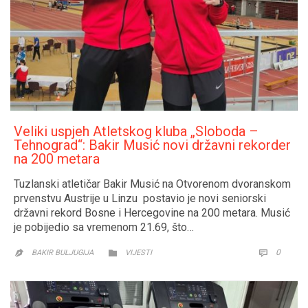
Veliki uspjeh Atletskog kluba „Sloboda –
Tehnograd“: Bakir Musić novi državni rekorder
na 200 metara
Tuzlanski atletičar Bakir Musić na Otvorenom dvoranskom
prvenstvu Austrije u Linzu postavio je novi seniorski
državni rekord Bosne i Hercegovine na 200 metara. Musić
je pobijedio sa vremenom 21.69, što…
CATEGORY
COMM
0


BAKIR BULJUGIJA
VIJESTI
