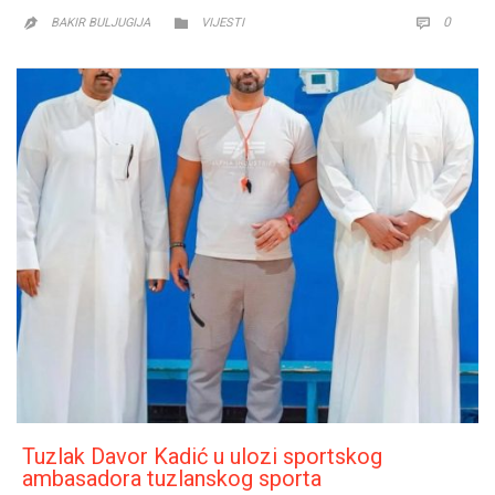
CATEGORY
COMM
0


BAKIR BULJUGIJA
VIJESTI

Tuzlak Davor Kadić u ulozi sportskog
ambasadora tuzlanskog sporta