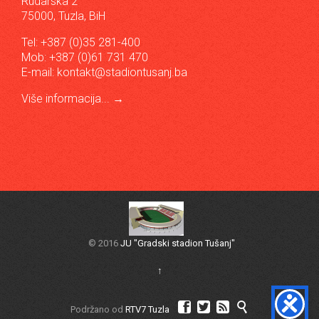
Rudarska 2
75000, Tuzla, BiH
Tel: +387 (0)35 281-400
Mob: +387 (0)61 731 470
E-mail:
kontakt@stadiontusanj.ba
Više informacija...
→
© 2016
JU "Gradski stadion Tušanj"
↑




Podržano od
RTV7 Tuzla