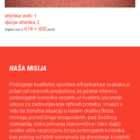
atletika-web-1
djecja-atletika-2
618 × 400
Original size is
pixels
NAŠA MISIJA
Postojanje kvalitetne sportske infrastrukture svakako je
jedan od osnovnih preduslova za jačanje interesa
potencijalnih korisnika vezanih uz kvalitetu stvorenih
uslova za zadovoljavanje njihovih potreba. Imajući u
vidu da trenutna situaciju u našem društvu (kriza,
recesija, porast broja nezaposlenih, pad životnog
standarda, niska primanja stanovništva i tako dalje)
uvelike utiče na procjenu broja potencijalnih korisnika
kao jednog od bitnih elemenata za donošenje konačnih