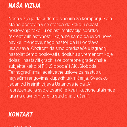
NAŠA VIZIJA
Naša vizija je da budemo sinonim za kompaniju koja
stalno postavlja više standarde kako u oblasti
poslovanja tako i u oblasti realizacije sportko –
rekreativnih aktivnosti i koja, ne samo da uvodi nove
navike i trendove, nego nastoji da ih i održava i
usavršava. Obzirom da smo preduzeće u izgradnji
nastojat ćemo poslovati u dosluhu s vremenom koje
dolazi i nastaviti graditi sve potrebne građevinske
subjekte kako bi FK „Sloboda“ i AK „Sloboda -
Tehnograd“ imali adekvatne uslove za nastup u
najvećim rangovima klupskih takmičenja. Svakako
jedan od krajnjih ciljeva Ustanove je da „A“
reprezentacija svoje zvanične kvalifikacione utakmice
igra na glavnom terenu stadiona „Tušanj“.
KONTAKT