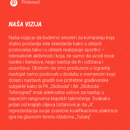

Pinterest
NAŠA VIZIJA
Naša vizija je da budemo sinonim za kompaniju koja
stalno postavlja više standarde kako u oblasti
poslovanja tako i u oblasti realizacije sportko –
rekreativnih aktivnosti i koja, ne samo da uvodi nove
navike i trendove, nego nastoji da ih i održava i
usavršava. Obzirom da smo preduzeće u izgradnji
nastojat ćemo poslovati u dosluhu s vremenom koje
dolazi i nastaviti graditi sve potrebne građevinske
subjekte kako bi FK „Sloboda“ i AK „Sloboda -
Tehnograd“ imali adekvatne uslove za nastup u
najvećim rangovima klupskih takmičenja. Svakako
jedan od krajnjih ciljeva Ustanove je da „A“
reprezentacija svoje zvanične kvalifikacione utakmice
igra na glavnom terenu stadiona „Tušanj“.