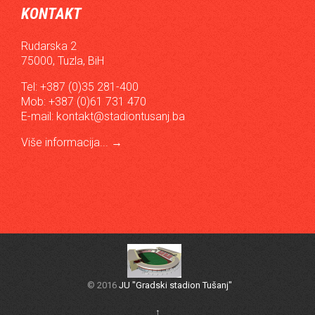
KONTAKT
Rudarska 2
75000, Tuzla, BiH
Tel: +387 (0)35 281-400
Mob: +387 (0)61 731 470
E-mail:
kontakt@stadiontusanj.ba
Više informacija...
→
© 2016
JU "Gradski stadion Tušanj"
↑