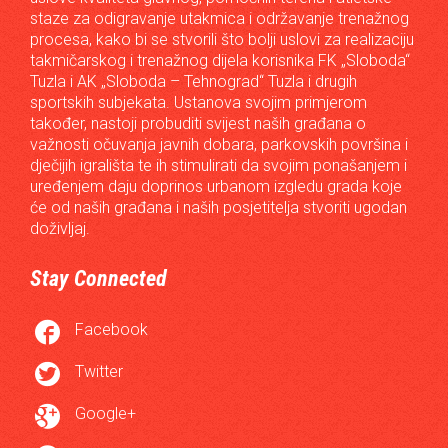
staze za odigravanje utakmica i održavanje trenažnog
procesa, kako bi se stvorili što bolji uslovi za realizaciju
takmičarskog i trenažnog dijela korisnika FK „Sloboda“
Tuzla i AK „Sloboda – Tehnograd“ Tuzla i drugih
sportskih subjekata. Ustanova svojim primjerom
također, nastoji probuditi svijest naših građana o
važnosti očuvanja javnih dobara, parkovskih površina i
dječijih igrališta te ih stimulirati da svojim ponašanjem i
uređenjem daju doprinos urbanom izgledu grada koje
će od naših građana i naših posjetitelja stvoriti ugodan
doživljaj.
Stay Connected

Facebook

Twitter

Google+