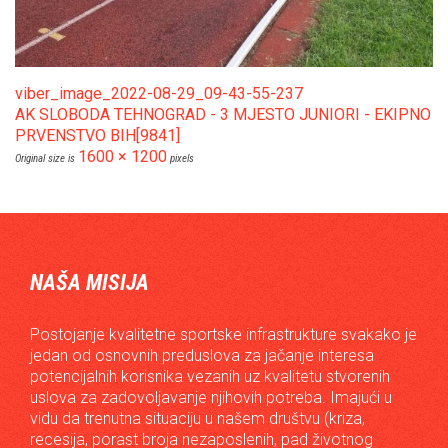
viber_image_2022-08-29_09-43-55-237
AK SLOBODA TEHNOGRAD - 3 MJESTO JUNIORI - EKIPNO
PRVENSTVO BIH[9841]
1600 × 1200
Original size is
pixels
NAŠA MISIJA
Postojanje kvalitetne sportske infrastrukture svakako je
jedan od osnovnih preduslova za jačanje interesa
potencijalnih korisnika vezanih uz kvalitetu stvorenih
uslova za zadovoljavanje njihovih potreba. Imajući u
vidu da trenutna situaciju u našem društvu (kriza,
recesija, porast broja nezaposlenih, pad životnog