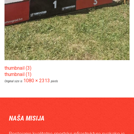
thumbnail (3)
thumbnail (1)
1080 × 2313
Original size is
pixels
NAŠA MISIJA
Postojanje kvalitetne sportske infrastrukture svakako je