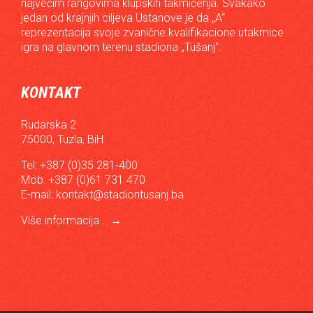
najvećim rangovima klupskih takmičenja. Svakako
jedan od krajnjih ciljeva Ustanove je da „A“
reprezentacija svoje zvanične kvalifikacione utakmice
igra na glavnom terenu stadiona „Tušanj“.
KONTAKT
Rudarska 2
75000, Tuzla, BiH
Tel: +387 (0)35 281-400
Mob: +387 (0)61 731 470
E-mail:
kontakt@stadiontusanj.ba
Više informacija...
→