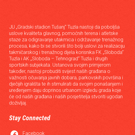
JU „Gradski stadion Tušanj“ Tuzla nastoji da poboljša
uslove kvaliteta glavnog, pomoćnih terena i atletske
staze za odigravanje utakmica i održavanje trenažnog
procesa, kako bi se stvorili što bolji uslovi za realizaciju
takmičarskog i trenažnog dijela korisnika FK „Sloboda“
Tuzla i AK „Sloboda – Tehnograd“ Tuzla i drugih
sportskih subjekata. Ustanova svojim primjerom
također, nastoji probuditi svijest naših građana o
važnosti očuvanja javnih dobara, parkovskih površina i
dječijih igrališta te ih stimulirati da svojim ponašanjem i
uređenjem daju doprinos urbanom izgledu grada koje
će od naših građana i naših posjetitelja stvoriti ugodan
doživljaj.
Stay Connected

Facebook