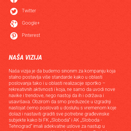

Twitter

Google+

Pinterest
NAŠA VIZIJA
Naša vizija je da budemo sinonim za kompaniju koja
stalno postavlja više standarde kako u oblasti
poslovanja tako i u oblasti realizacije sportko –
rekreativnih aktivnosti i koja, ne samo da uvodi nove
navike i trendove, nego nastoji da ih i održava i
usavršava. Obzirom da smo preduzeće u izgradnji
nastojat ćemo poslovati u dosluhu s vremenom koje
dolazi i nastaviti graditi sve potrebne građevinske
subjekte kako bi FK „Sloboda“ i AK „Sloboda -
Tehnograd“ imali adekvatne uslove za nastup u