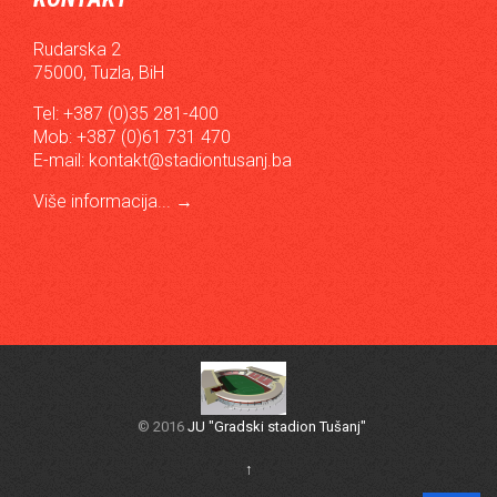
Rudarska 2
75000, Tuzla, BiH
Tel: +387 (0)35 281-400
Mob: +387 (0)61 731 470
E-mail:
kontakt@stadiontusanj.ba
Više informacija...
→
© 2016
JU "Gradski stadion Tušanj"
↑