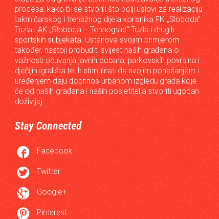
procesa, kako bi se stvorili što bolji uslovi za realizaciju
takmičarskog i trenažnog dijela korisnika FK „Sloboda“
Tuzla i AK „Sloboda – Tehnograd“ Tuzla i drugih
sportskih subjekata. Ustanova svojim primjerom
također, nastoji probuditi svijest naših građana o
važnosti očuvanja javnih dobara, parkovskih površina i
dječijih igrališta te ih stimulirati da svojim ponašanjem i
uređenjem daju doprinos urbanom izgledu grada koje
će od naših građana i naših posjetitelja stvoriti ugodan
doživljaj.
Stay Connected

Facebook

Twitter

Google+

Pinterest