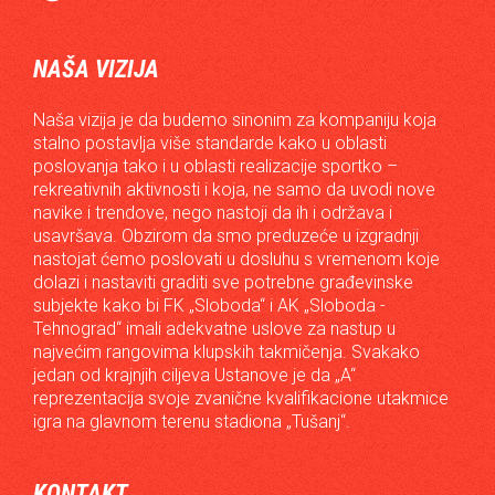
NAŠA VIZIJA
Naša vizija je da budemo sinonim za kompaniju koja
stalno postavlja više standarde kako u oblasti
poslovanja tako i u oblasti realizacije sportko –
rekreativnih aktivnosti i koja, ne samo da uvodi nove
navike i trendove, nego nastoji da ih i održava i
usavršava. Obzirom da smo preduzeće u izgradnji
nastojat ćemo poslovati u dosluhu s vremenom koje
dolazi i nastaviti graditi sve potrebne građevinske
subjekte kako bi FK „Sloboda“ i AK „Sloboda -
Tehnograd“ imali adekvatne uslove za nastup u
najvećim rangovima klupskih takmičenja. Svakako
jedan od krajnjih ciljeva Ustanove je da „A“
reprezentacija svoje zvanične kvalifikacione utakmice
igra na glavnom terenu stadiona „Tušanj“.
KONTAKT