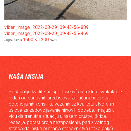
viber_image_2022-08-29_09-43-56-889
viber_image_2022-08-29_09-43-55-469
1600 × 1200
Original size is
pixels
NAŠA MISIJA
Postojanje kvalitetne sportske infrastrukture svakako je
jedan od osnovnih preduslova za jačanje interesa
potencijalnih korisnika vezanih uz kvalitetu stvorenih
uslova za zadovoljavanje njihovih potreba. Imajući u
vidu da trenutna situaciju u našem društvu (kriza,
recesija, porast broja nezaposlenih, pad životnog
standarda, niska primanja stanovništva i tako dalje)