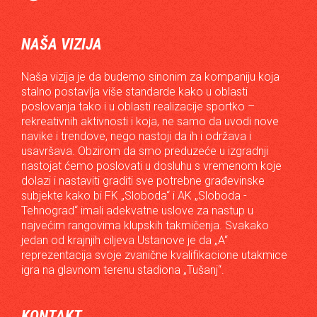
NAŠA VIZIJA
Naša vizija je da budemo sinonim za kompaniju koja
stalno postavlja više standarde kako u oblasti
poslovanja tako i u oblasti realizacije sportko –
rekreativnih aktivnosti i koja, ne samo da uvodi nove
navike i trendove, nego nastoji da ih i održava i
usavršava. Obzirom da smo preduzeće u izgradnji
nastojat ćemo poslovati u dosluhu s vremenom koje
dolazi i nastaviti graditi sve potrebne građevinske
subjekte kako bi FK „Sloboda“ i AK „Sloboda -
Tehnograd“ imali adekvatne uslove za nastup u
najvećim rangovima klupskih takmičenja. Svakako
jedan od krajnjih ciljeva Ustanove je da „A“
reprezentacija svoje zvanične kvalifikacione utakmice
igra na glavnom terenu stadiona „Tušanj“.
KONTAKT