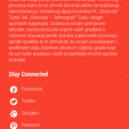
procesa, kako bi se stvorili što bolji uslovi za realizaciju
takmičarskog i trenažnog dijela korisnika FK „Sloboda“
Tuzla i AK „Sloboda – Tehnograd“ Tuzla i drugih
sportskih subjekata. Ustanova svojim primjerom
također, nastoji probuditi svijest naših građana o
važnosti očuvanja javnih dobara, parkovskih površina i
dječijih igrališta te ih stimulirati da svojim ponašanjem i
uređenjem daju doprinos urbanom izgledu grada koje
će od naših građana i naših posjetitelja stvoriti ugodan
doživljaj.
Stay Connected

Facebook

Twitter

Google+

Pinterest