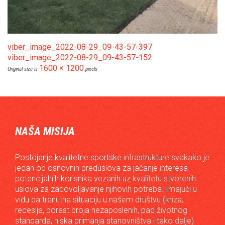
viber_image_2022-08-29_09-43-57-397
viber_image_2022-08-29_09-43-57-152
1600 × 1200
Original size is
pixels
NAŠA MISIJA
Postojanje kvalitetne sportske infrastrukture svakako je
jedan od osnovnih preduslova za jačanje interesa
potencijalnih korisnika vezanih uz kvalitetu stvorenih
uslova za zadovoljavanje njihovih potreba. Imajući u
vidu da trenutna situaciju u našem društvu (kriza,
recesija, porast broja nezaposlenih, pad životnog
standarda, niska primanja stanovništva i tako dalje)