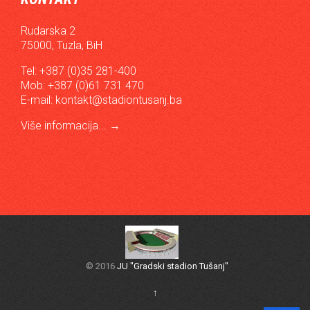
Rudarska 2
75000, Tuzla, BiH
Tel: +387 (0)35 281-400
Mob: +387 (0)61 731 470
E-mail:
kontakt@stadiontusanj.ba
Više informacija...
→
© 2016
JU "Gradski stadion Tušanj"
↑