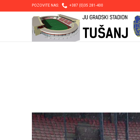

POZOVITE NAS:
+387 (0)35 281-400