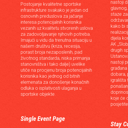
nastoji 
Postojanje kvalitetne sportske
glavnog,
infrastrukture svakako je jedan od
staze za
osnovnih preduslova za jačanje
održavan
interesa potencijalnih korisnika
kako bi s
vezanih uz kvalitetu stvorenih uslova
realizac
za zadovoljavanje njihovih potreba.
dijela ko
Imajući u vidu da trenutna situaciju u
AK „Slob
našem društvu (kriza, recesija,
drugih s
porast broja nezaposlenih, pad
Ustanova
životnog standarda, niska primanja
nastoji p
stanovništva i tako dalje) uvelike
građana 
utiče na procjenu broja potencijalnih
dobara, p
korisnika kao jednog od bitnih
igrališta
elemenata za donošenje konačnih
ponašanj
odluka o isplativosti ulaganja u
doprinos
sportske objekte.
koje će 
posjetite
Single Event Page
Stay C