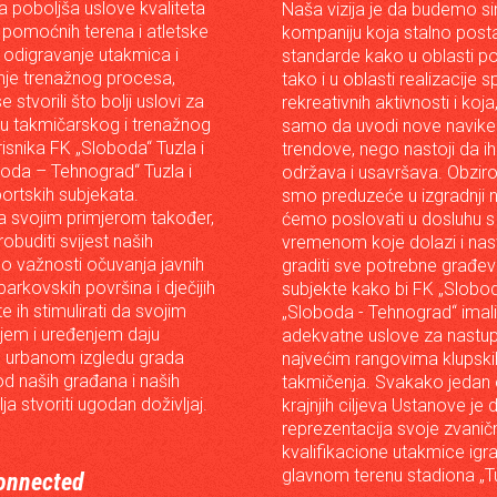
da poboljša uslove kvaliteta
Naša vizija je da budemo s
 pomoćnih terena i atletske
kompaniju koja stalno posta
 odigravanje utakmica i
standarde kako u oblasti p
je trenažnog procesa,
tako i u oblasti realizacije 
e stvorili što bolji uslovi za
rekreativnih aktivnosti i koja
iju takmičarskog i trenažnog
samo da uvodi nove navike 
risnika FK „Sloboda“ Tuzla i
trendove, nego nastoji da ih 
oda – Tehnograd“ Tuzla i
održava i usavršava. Obzir
portskih subjekata.
smo preduzeće u izgradnji n
 svojim primjerom također,
ćemo poslovati u dosluhu s
robuditi svijest naših
vremenom koje dolazi i nast
o važnosti očuvanja javnih
graditi sve potrebne građev
arkovskih površina i dječijih
subjekte kako bi FK „Slobod
 te ih stimulirati da svojim
„Sloboda - Tehnograd“ imali
em i uređenjem daju
adekvatne uslove za nastup
 urbanom izgledu grada
najvećim rangovima klupski
od naših građana i naših
takmičenja. Svakako jedan
lja stvoriti ugodan doživljaj.
krajnjih ciljeva Ustanove je 
reprezentacija svoje zvanič
kvalifikacione utakmice igr
glavnom terenu stadiona „Tu
onnected