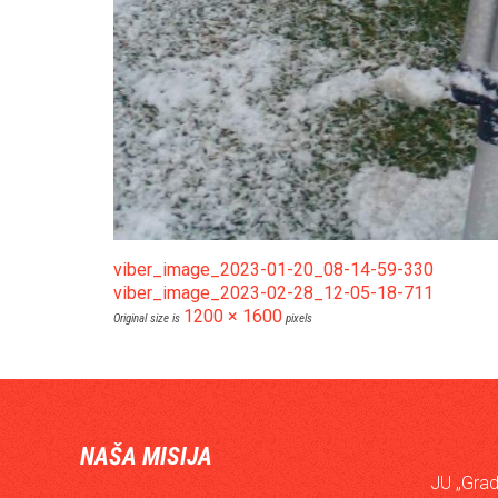
viber_image_2023-01-20_08-14-59-330
viber_image_2023-02-28_12-05-18-711
1200 × 1600
Original size is
pixels
NAŠA MISIJA
JU „Grad