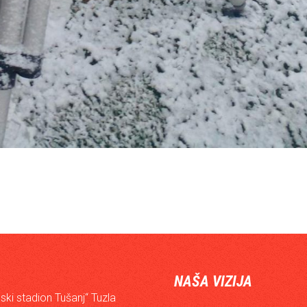
NAŠA VIZIJA
ski stadion Tušanj“ Tuzla