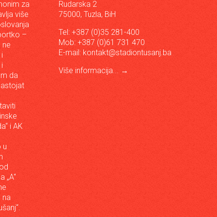
inonim za
Rudarska 2
vlja više
75000, Tuzla, BiH
oslovanja
Tel: +387 (0)35 281-400
sportko –
Mob: +387 (0)61 731 470
, ne
E-mail:
kontakt@stadiontusanj.ba
i
i
Više informacija...
→
om da
astojat
aviti
inske
a“ i AK
 u
h
 od
da „A“
ne
a na
šanj“.