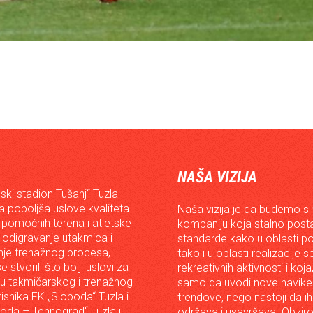
NAŠA VIZIJA
ski stadion Tušanj“ Tuzla
da poboljša uslove kvaliteta
Naša vizija je da budemo s
 pomoćnih terena i atletske
kompaniju koja stalno posta
 odigravanje utakmica i
standarde kako u oblasti p
je trenažnog procesa,
tako i u oblasti realizacije 
e stvorili što bolji uslovi za
rekreativnih aktivnosti i koja
iju takmičarskog i trenažnog
samo da uvodi nove navike 
risnika FK „Sloboda“ Tuzla i
trendove, nego nastoji da ih 
oda – Tehnograd“ Tuzla i
održava i usavršava. Obzir