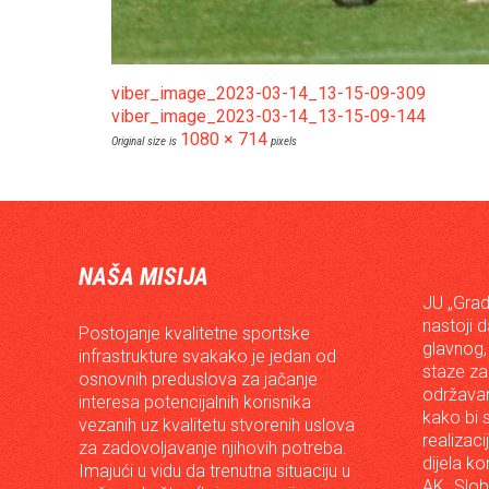
viber_image_2023-03-14_13-15-09-309
viber_image_2023-03-14_13-15-09-144
1080 × 714
Original size is
pixels
NAŠA MISIJA
JU „Grad
nastoji 
Postojanje kvalitetne sportske
glavnog,
infrastrukture svakako je jedan od
staze za
osnovnih preduslova za jačanje
održavan
interesa potencijalnih korisnika
kako bi s
vezanih uz kvalitetu stvorenih uslova
realizac
za zadovoljavanje njihovih potreba.
dijela ko
Imajući u vidu da trenutna situaciju u
AK „Slob