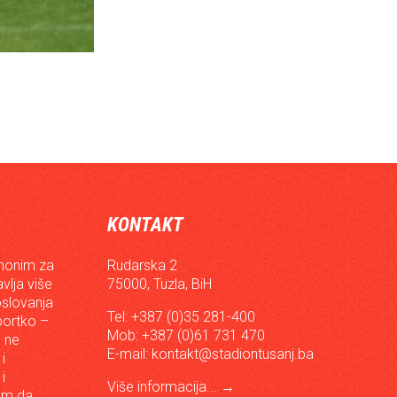
KONTAKT
inonim za
Rudarska 2
vlja više
75000, Tuzla, BiH
oslovanja
Tel: +387 (0)35 281-400
sportko –
Mob: +387 (0)61 731 470
, ne
E-mail:
kontakt@stadiontusanj.ba
i
i
Više informacija...
→
om da