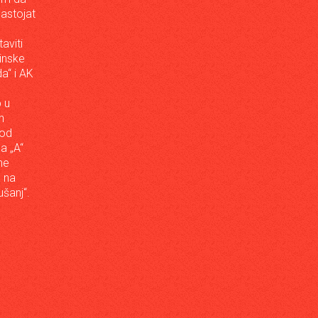
astojat
aviti
inske
a“ i AK
 u
h
 od
da „A“
ne
a na
šanj“.