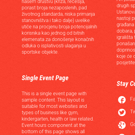
našem društvu (kriza, recesija,
drugih s
porast broja nezaposlenih, pad
Ustanova
životnog standarda, niska primanja
nastoji p
stanovništva i tako dalje) uvelike
građana 
utiče na procjenu broja potencijalnih
dobara, p
korisnika kao jednog od bitnih
igrališta
elemenata za donošenje konačnih
ponašanj
odluka o isplativosti ulaganja u
doprinos
sportske objekte.
koje će 
posjetite
Single Event Page
Stay C
This is a single event page with

F
sample content. This layout is
suitable for most websites and

Tw
types of business like gym,
kindergarten, health or law related.

G
Event hours component at the
bottom of this page shows all