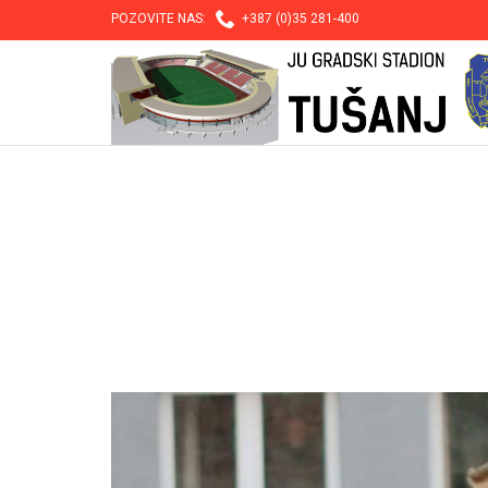

POZOVITE NAS:
+387 (0)35 281-400