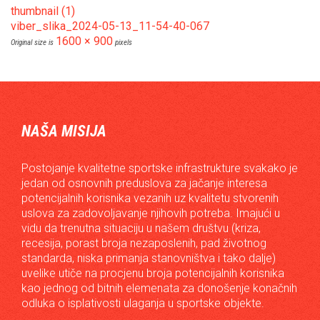
thumbnail (1)
viber_slika_2024-05-13_11-54-40-067
1600 × 900
Original size is
pixels
NAŠA MISIJA
Postojanje kvalitetne sportske infrastrukture svakako je
jedan od osnovnih preduslova za jačanje interesa
potencijalnih korisnika vezanih uz kvalitetu stvorenih
uslova za zadovoljavanje njihovih potreba. Imajući u
vidu da trenutna situaciju u našem društvu (kriza,
recesija, porast broja nezaposlenih, pad životnog
standarda, niska primanja stanovništva i tako dalje)
uvelike utiče na procjenu broja potencijalnih korisnika
kao jednog od bitnih elemenata za donošenje konačnih
odluka o isplativosti ulaganja u sportske objekte.