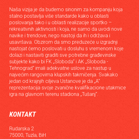
Naša vizija je da budemo sinonim za kompaniju koja
stalno postavlja više standarde kako u oblasti
poslovanja tako i u oblasti realizacije sportko –
rekreativnih aktivnosti i koja, ne samo da uvodi nove
navike i trendove, nego nastoji da ih i održava i
usavršava. Obzirom da smo preduzeće u izgradnji
nastojat ćemo poslovati u dosluhu s vremenom koje
dolazi i nastaviti graditi sve potrebne građevinske
subjekte kako bi FK „Sloboda“ i AK „Sloboda -
Tehnograd“ imali adekvatne uslove za nastup u
najvećim rangovima klupskih takmičenja. Svakako
jedan od krajnjih ciljeva Ustanove je da „A“
reprezentacija svoje zvanične kvalifikacione utakmice
igra na glavnom terenu stadiona „Tušanj“.
KONTAKT
Rudarska 2
75000, Tuzla, BiH