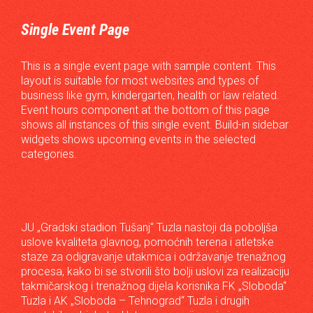
Single Event Page
This is a single event page with sample content. This
layout is suitable for most websites and types of
business like gym, kindergarten, health or law related.
Event hours component at the bottom of this page
shows all instances of this single event. Build-in sidebar
widgets shows upcoming events in the selected
categories.
JU „Gradski stadion Tušanj“ Tuzla nastoji da poboljša
uslove kvaliteta glavnog, pomoćnih terena i atletske
staze za odigravanje utakmica i održavanje trenažnog
procesa, kako bi se stvorili što bolji uslovi za realizaciju
takmičarskog i trenažnog dijela korisnika FK „Sloboda“
Tuzla i AK „Sloboda – Tehnograd“ Tuzla i drugih