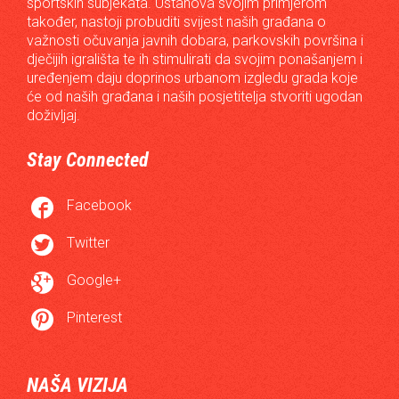
sportskih subjekata. Ustanova svojim primjerom
također, nastoji probuditi svijest naših građana o
važnosti očuvanja javnih dobara, parkovskih površina i
dječijih igrališta te ih stimulirati da svojim ponašanjem i
uređenjem daju doprinos urbanom izgledu grada koje
će od naših građana i naših posjetitelja stvoriti ugodan
doživljaj.
Stay Connected

Facebook

Twitter

Google+

Pinterest
NAŠA VIZIJA