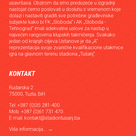
usavršava. Obzirom da smo preduzeće u izgradnji
nastojat ćemo poslovati u dosluhu s vremenom koje
dolazi i nastaviti graditi sve potrebne građevinske
subjekte kako bi FK „Sloboda“ i AK „Sloboda -
Tehnograd“ imali adekvatne uslove za nastup u
najvećim rangovima klupskih takmičenja. Svakako
jedan od krajnjih ciljeva Ustanove je da „A“
reprezentacija svoje zvanične kvalifikacione utakmice
igra na glavnom terenu stadiona „Tušanj“.
KONTAKT
Rudarska 2
75000, Tuzla, BiH
Tel: +387 (0)35 281-400
Mob: +387 (0)61 731 470
E-mail:
kontakt@stadiontusanj.ba
Više informacija...
→