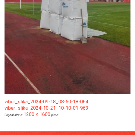
viber_slika_2024-09-18_08-50-18-064
viber_slika_2024-10-21_10-10-01-963
1200 × 1600
Original size is
pixels