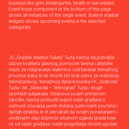
business like gym, kindergarten, health or law related.
Event hours component at the bottom of this page
shows all instances of this single event. Build-in sidebar
widgets shows upcoming events in the selected
categories.
JU „Gradski stadion Tušanj“ Tuzla nastoji da poboljša
uslove kvaliteta glavnog, pomoćnih terena i atletske
staze za odigravanje utakmica i održavanje trenažnog
procesa, kako bi se stvorili što bolji uslovi za realizaciju
takmičarskog i trenažnog dijela korisnika FK „Sloboda“
Tuzla i AK „Sloboda – Tehnograd“ Tuzla i drugih
sportskih subjekata. Ustanova svojim primjerom
također, nastoji probuditi svijest naših građana o
važnosti očuvanja javnih dobara, parkovskih površina i
dječijih igrališta te ih stimulirati da svojim ponašanjem i
uređenjem daju doprinos urbanom izgledu grada koje
će od naših građana i naših posjetitelja stvoriti ugodan