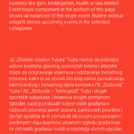
business like gym, kindergarten, health or law related.
Event hours component at the bottom of this page
shows all instances of this single event. Build-in sidebar
widgets shows upcoming events in the selected
categories.
JU „Gradski stadion Tušanj“ Tuzla nastoji da poboljša
uslove kvaliteta glavnog, pomoćnih terena i atletske
staze za odigravanje utakmica i održavanje trenažnog
procesa, kako bi se stvorili što bolji uslovi za realizaciju
takmičarskog i trenažnog dijela korisnika FK „Sloboda“
Tuzla i AK „Sloboda – Tehnograd“ Tuzla i drugih
sportskih subjekata. Ustanova svojim primjerom
također, nastoji probuditi svijest naših građana o
važnosti očuvanja javnih dobara, parkovskih površina i
dječijih igrališta te ih stimulirati da svojim ponašanjem i
uređenjem daju doprinos urbanom izgledu grada koje
će od naših građana i naših posjetitelja stvoriti ugodan