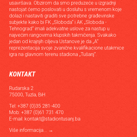
usavršava. Obzirom da smo preduzeće u izgradnji
nastojat ćemo poslovati u dosluhu s vremenom koje
dolazi i nastaviti graditi sve potrebne građevinske
subjekte kako bi FK „Sloboda“ i AK „Sloboda -
Tehnograd“ imali adekvatne uslove za nastup u
najvećim rangovima klupskih takmičenja. Svakako
jedan od krajnjih ciljeva Ustanove je da „A“
reprezentacija svoje zvanične kvalifikacione utakmice
igra na glavnom terenu stadiona „Tušanj“.
KONTAKT
Rudarska 2
75000, Tuzla, BiH
Tel: +387 (0)35 281-400
Mob: +387 (0)61 731 470
E-mail:
kontakt@stadiontusanj.ba
Više informacija...
→