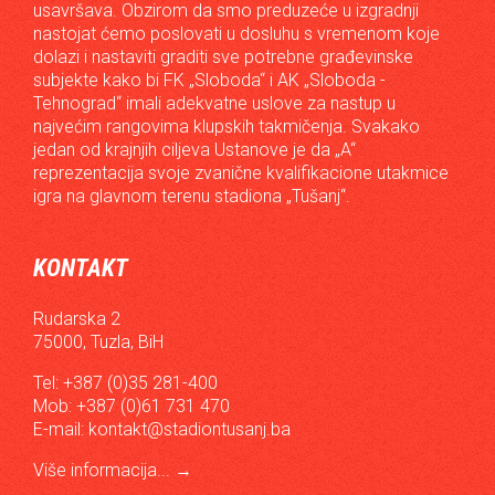
usavršava. Obzirom da smo preduzeće u izgradnji
nastojat ćemo poslovati u dosluhu s vremenom koje
dolazi i nastaviti graditi sve potrebne građevinske
subjekte kako bi FK „Sloboda“ i AK „Sloboda -
Tehnograd“ imali adekvatne uslove za nastup u
najvećim rangovima klupskih takmičenja. Svakako
jedan od krajnjih ciljeva Ustanove je da „A“
reprezentacija svoje zvanične kvalifikacione utakmice
igra na glavnom terenu stadiona „Tušanj“.
KONTAKT
Rudarska 2
75000, Tuzla, BiH
Tel: +387 (0)35 281-400
Mob: +387 (0)61 731 470
E-mail:
kontakt@stadiontusanj.ba
Više informacija...
→