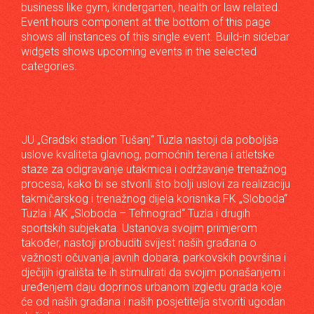
business like gym, kindergarten, health or law related.
Event hours component at the bottom of this page
shows all instances of this single event. Build-in sidebar
widgets shows upcoming events in the selected
categories.
JU „Gradski stadion Tušanj“ Tuzla nastoji da poboljša
uslove kvaliteta glavnog, pomoćnih terena i atletske
staze za odigravanje utakmica i održavanje trenažnog
procesa, kako bi se stvorili što bolji uslovi za realizaciju
takmičarskog i trenažnog dijela korisnika FK „Sloboda“
Tuzla i AK „Sloboda – Tehnograd“ Tuzla i drugih
sportskih subjekata. Ustanova svojim primjerom
također, nastoji probuditi svijest naših građana o
važnosti očuvanja javnih dobara, parkovskih površina i
dječijih igrališta te ih stimulirati da svojim ponašanjem i
uređenjem daju doprinos urbanom izgledu grada koje
će od naših građana i naših posjetitelja stvoriti ugodan