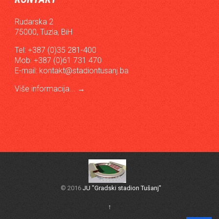
Rudarska 2
75000, Tuzla, BiH
Tel: +387 (0)35 281-400
Mob: +387 (0)61 731 470
E-mail:
kontakt@stadiontusanj.ba
Više informacija...
→
© 2016
JU "Gradski stadion Tušanj"
↑