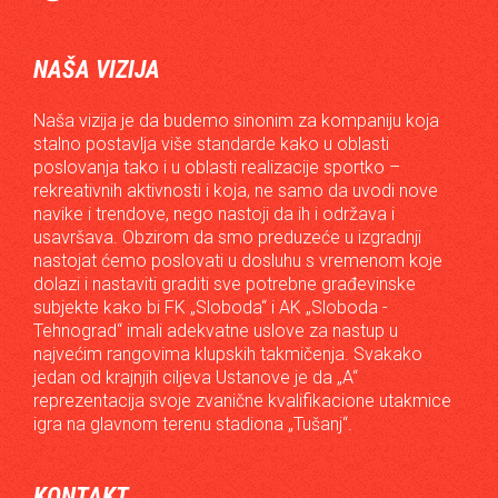
NAŠA VIZIJA
Naša vizija je da budemo sinonim za kompaniju koja
stalno postavlja više standarde kako u oblasti
poslovanja tako i u oblasti realizacije sportko –
rekreativnih aktivnosti i koja, ne samo da uvodi nove
navike i trendove, nego nastoji da ih i održava i
usavršava. Obzirom da smo preduzeće u izgradnji
nastojat ćemo poslovati u dosluhu s vremenom koje
dolazi i nastaviti graditi sve potrebne građevinske
subjekte kako bi FK „Sloboda“ i AK „Sloboda -
Tehnograd“ imali adekvatne uslove za nastup u
najvećim rangovima klupskih takmičenja. Svakako
jedan od krajnjih ciljeva Ustanove je da „A“
reprezentacija svoje zvanične kvalifikacione utakmice
igra na glavnom terenu stadiona „Tušanj“.
KONTAKT