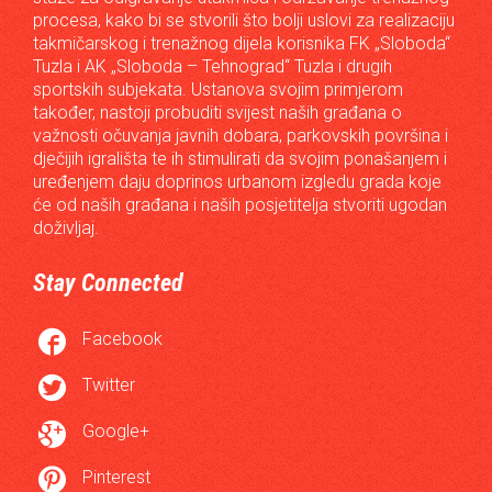
procesa, kako bi se stvorili što bolji uslovi za realizaciju
takmičarskog i trenažnog dijela korisnika FK „Sloboda“
Tuzla i AK „Sloboda – Tehnograd“ Tuzla i drugih
sportskih subjekata. Ustanova svojim primjerom
također, nastoji probuditi svijest naših građana o
važnosti očuvanja javnih dobara, parkovskih površina i
dječijih igrališta te ih stimulirati da svojim ponašanjem i
uređenjem daju doprinos urbanom izgledu grada koje
će od naših građana i naših posjetitelja stvoriti ugodan
doživljaj.
Stay Connected

Facebook

Twitter

Google+

Pinterest