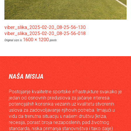
viber_slika_2025-02-20_08-25-56-130
viber_slika_2025-02-20_08-25-56-018
1600 × 1200
Original size is
pixels
NAŠA MISIJA
Postojanje kvalitetne sportske infrastrukture svakako je
jedan od osnovnih preduslova za jačanje interesa
potencijalnih korisnika vezanih uz kvalitetu stvorenih
uslova za zadovoljavanje njihovih potreba. Imajući u
vidu da trenutna situaciju u našem društvu (kriza,
recesija, porast broja nezaposlenih, pad životnog
standarda, niska primanja stanovništva i tako dalje)