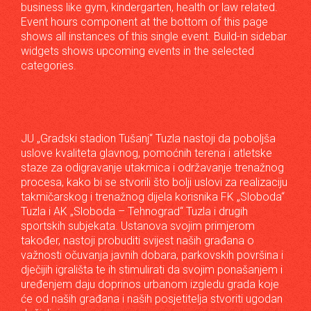
business like gym, kindergarten, health or law related.
Event hours component at the bottom of this page
shows all instances of this single event. Build-in sidebar
widgets shows upcoming events in the selected
categories.
JU „Gradski stadion Tušanj“ Tuzla nastoji da poboljša
uslove kvaliteta glavnog, pomoćnih terena i atletske
staze za odigravanje utakmica i održavanje trenažnog
procesa, kako bi se stvorili što bolji uslovi za realizaciju
takmičarskog i trenažnog dijela korisnika FK „Sloboda“
Tuzla i AK „Sloboda – Tehnograd“ Tuzla i drugih
sportskih subjekata. Ustanova svojim primjerom
također, nastoji probuditi svijest naših građana o
važnosti očuvanja javnih dobara, parkovskih površina i
dječijih igrališta te ih stimulirati da svojim ponašanjem i
uređenjem daju doprinos urbanom izgledu grada koje
će od naših građana i naših posjetitelja stvoriti ugodan