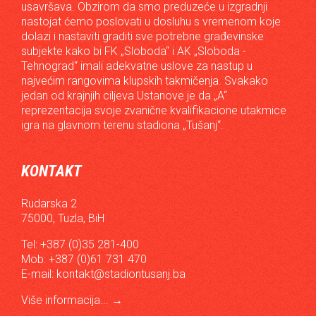
usavršava. Obzirom da smo preduzeće u izgradnji
nastojat ćemo poslovati u dosluhu s vremenom koje
dolazi i nastaviti graditi sve potrebne građevinske
subjekte kako bi FK „Sloboda“ i AK „Sloboda -
Tehnograd“ imali adekvatne uslove za nastup u
najvećim rangovima klupskih takmičenja. Svakako
jedan od krajnjih ciljeva Ustanove je da „A“
reprezentacija svoje zvanične kvalifikacione utakmice
igra na glavnom terenu stadiona „Tušanj“.
KONTAKT
Rudarska 2
75000, Tuzla, BiH
Tel: +387 (0)35 281-400
Mob: +387 (0)61 731 470
E-mail:
kontakt@stadiontusanj.ba
Više informacija...
→