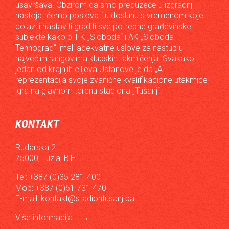
usavršava. Obzirom da smo preduzeće u izgradnji
nastojat ćemo poslovati u dosluhu s vremenom koje
dolazi i nastaviti graditi sve potrebne građevinske
subjekte kako bi FK „Sloboda“ i AK „Sloboda -
Tehnograd“ imali adekvatne uslove za nastup u
najvećim rangovima klupskih takmičenja. Svakako
jedan od krajnjih ciljeva Ustanove je da „A“
reprezentacija svoje zvanične kvalifikacione utakmice
igra na glavnom terenu stadiona „Tušanj“.
KONTAKT
Rudarska 2
75000, Tuzla, BiH
Tel: +387 (0)35 281-400
Mob: +387 (0)61 731 470
E-mail:
kontakt@stadiontusanj.ba
Više informacija...
→