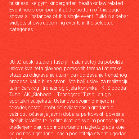
business like gym, kindergarten, health or law related.
Event hours component at the bottom of this page
shows all instances of this single event. Build-in sidebar
widgets shows upcoming events in the selected
categories.
JU „Gradski stadion Tušanj“ Tuzla nastoji da poboljša
uslove kvaliteta glavnog, pomoćnih terena i atletske
staze za odigravanje utakmica i održavanje trenažnog
procesa, kako bi se stvorili što bolji uslovi za realizaciju
takmičarskog i trenažnog dijela korisnika FK „Sloboda“
Tuzla i AK „Sloboda – Tehnograd“ Tuzla i drugih
sportskih subjekata. Ustanova svojim primjerom
također, nastoji probuditi svijest naših građana o
važnosti očuvanja javnih dobara, parkovskih površina i
dječijih igrališta te ih stimulirati da svojim ponašanjem i
uređenjem daju doprinos urbanom izgledu grada koje
će od naših građana i naših posjetitelja stvoriti ugodan