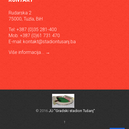
Rudarska 2
75000, Tuzla, BiH
Tel: +387 (0)35 281-400
Mob: +387 (0)61 731 470
E-mail:
kontakt@stadiontusanj.ba
Više informacija...
→
© 2016
JU "Gradski stadion Tušanj"
↑