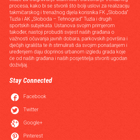
procesa, kako bi se stvorili što bolji uslovi za realizaciju
takmičarskog i trenažnog dijela korisnika FK „Sloboda“
Tuzla i AK „Sloboda – Tehnograd“ Tuzla i drugih
sportskih subjekata. Ustanova svojim primjerom
također, nastoji probuditi svijest naših građana o
važnosti očuvanja javnih dobara, parkovskih površina i
dječijih igrališta te ih stimulirati da svojim ponašanjem i
uređenjem daju doprinos urbanom izgledu grada koje
će od naših građana i naših posjetitelja stvoriti ugodan
doživljaj.
Stay Connected

Facebook

Twitter

Google+

Pinterest