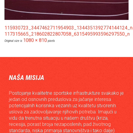
115930723_3447462711954903_1344351392774144124_n
117315665_218602822807058_6315495993596297550_n
1080 × 810
Original size is
pixels
NAŠA MISIJA
Postojanje kvalitetne sportske infrastrukture svakako je
jedan od osnovnih preduslova za jačanje interesa
potencijalnih korisnika vezanih uz kvalitetu stvorenih
uslova za zadovoljavanje njihovih potreba. Imajući u
vidu da trenutna situaciju u našem društvu (kriza,
recesija, porast broja nezaposlenih, pad životnog
standarda, niska primanja stanovništva i tako dalje)