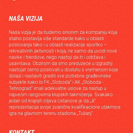
NAŠA VIZIJA
Naša vizija je da budemo sinonim za kompaniju koja
stalno postavlja više standarde kako u oblasti
poslovanja tako i u oblasti realizacije sportko –
rekreativnih aktivnosti i koja, ne samo da uvodi nove
navike i trendove, nego nastoji da ih i održava i
usavršava. Obzirom da smo preduzeće u izgradnji
nastojat ćemo poslovati u dosluhu s vremenom koje
dolazi i nastaviti graditi sve potrebne građevinske
subjekte kako bi FK „Sloboda“ i AK „Sloboda -
Tehnograd“ imali adekvatne uslove za nastup u
najvećim rangovima klupskih takmičenja. Svakako
jedan od krajnjih ciljeva Ustanove je da „A“
reprezentacija svoje zvanične kvalifikacione utakmice
igra na glavnom terenu stadiona „Tušanj“.
KONTAKT