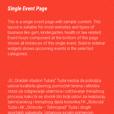
Single Event Page
This is a single event page with sample content. This
layout is suitable for most websites and types of
business like gym, kindergarten, health or law related.
Event hours component at the bottom of this page
shows all instances of this single event. Build-in sidebar
widgets shows upcoming events in the selected
categories.
JU „Gradski stadion Tušanj“ Tuzla nastoji da poboljša
uslove kvaliteta glavnog, pomoćnih terena i atletske
staze za odigravanje utakmica i održavanje trenažnog
procesa, kako bi se stvorili što bolji uslovi za realizaciju
takmičarskog i trenažnog dijela korisnika FK „Sloboda“
Tuzla i AK „Sloboda – Tehnograd“ Tuzla i drugih
sportskih subjekata. Ustanova svojim primjerom