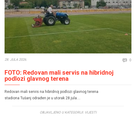
Co
28. JULA 2026.
0

FOTO: Redovan mali servis na hibridnoj
podlozi glavnog terena
Redovan mali servis na hibridnoj podlozi glavnog terena
stadiona Tušanj odrađen je u utorak 28.jula….
OBJAVLJENO U KATEGORIJI:
VIJESTI