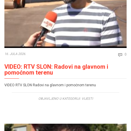
Co
16. JULA 2026.
0

VIDEO: RTV SLON: Radovi na glavnom i
pomoćnom terenu
VIDEO RTV SLON Radovi na glavnom i pomoćnom terenu
OBJAVLJENO U KATEGORIJI:
VIJESTI