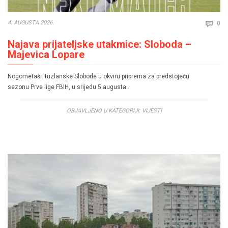
Co
4. AUGUSTA 2026.
0

Najava prijateljske utakmice: Sloboda –
Majevica Lopare
Nogometaši tuzlanske Slobode u okviru priprema za predstojeću
sezonu Prve lige FBIH, u srijedu 5.augusta…
OBJAVLJENO U KATEGORIJI:
VIJESTI