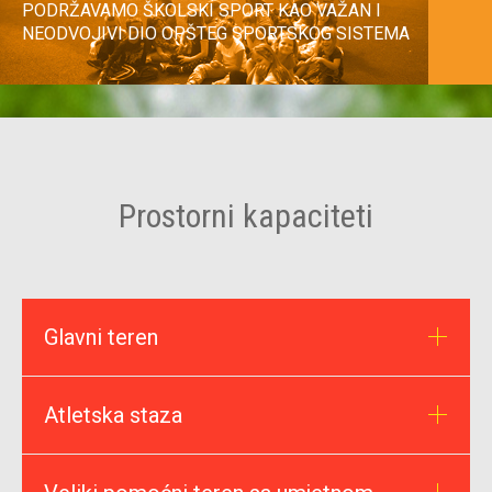
PODRŽAVAMO ŠKOLSKI SPORT KAO VAŽAN I
NEODVOJIVI DIO OPŠTEG SPORTSKOG SISTEMA
Prostorni kapaciteti
Glavni teren
Atletska staza