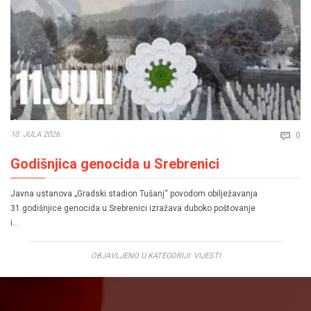
Co
10. JULA 2026.
0

Godišnjica genocida u Srebrenici
Javna ustanova „Gradski stadion Tušanj“ povodom obilježavanja
31.godišnjice genocida u Srebrenici izražava duboko poštovanje
i…
OBJAVLJENO U KATEGORIJI:
VIJESTI