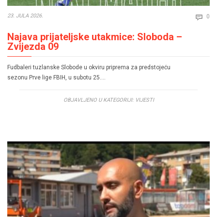
Co
23. JULA 2026.
0

Najava prijateljske utakmice: Sloboda –
Zvijezda 09
Fudbaleri tuzlanske Slobode u okviru priprema za predstojeću
sezonu Prve lige FBIH, u subotu 25….
OBJAVLJENO U KATEGORIJI:
VIJESTI