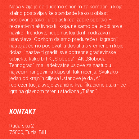
Naša vizija je da budemo sinonim za kompaniju koja
stalno postavlja više standarde kako u oblasti
poslovanja tako i u oblasti realizacije sportko –
rekreativnih aktivnosti i koja, ne samo da uvodi nove
navike i trendove, nego nastoji da ih i održava i
usavršava. Obzirom da smo preduzeće u izgradnji
nastojat ćemo poslovati u dosluhu s vremenom koje
dolazi i nastaviti graditi sve potrebne građevinske
subjekte kako bi FK „Sloboda“ i AK „Sloboda -
Tehnograd“ imali adekvatne uslove za nastup u
najvećim rangovima klupskih takmičenja. Svakako
jedan od krajnjih ciljeva Ustanove je da „A“
reprezentacija svoje zvanične kvalifikacione utakmice
igra na glavnom terenu stadiona „Tušanj“.
KONTAKT
Rudarska 2
75000, Tuzla, BiH