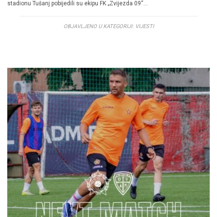
stadionu Tušanj pobijedili su ekipu FK „Zvijezda 09“…
OBJAVLJENO U KATEGORIJI:
VIJESTI