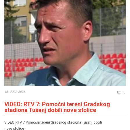
Co
16. JULA 2026.
0

VIDEO: RTV 7: Pomoćni tereni Gradskog
stadiona Tušanj dobili nove stolice
VIDEO RTV 7 Pomoćni tereni Gradskog stadiona Tušanj dobili
nove stolice