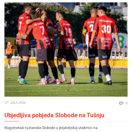
Co
27. JULA 2026.
0

Ubjedljiva pobjeda Slobode na Tušnju
Nogometaši tuzlanske Slobode u prijateljskoj utakmici na