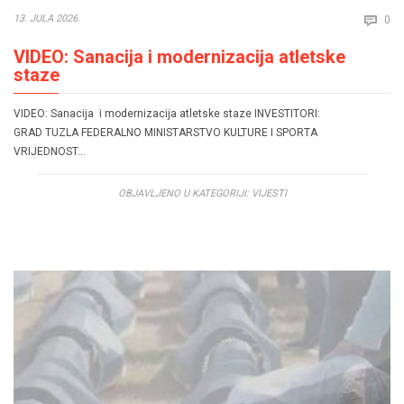
Co
13. JULA 2026.
0

VIDEO: Sanacija i modernizacija atletske
staze
VIDEO: Sanacija i modernizacija atletske staze INVESTITORI:
GRAD TUZLA FEDERALNO MINISTARSTVO KULTURE I SPORTA
VRIJEDNOST…
OBJAVLJENO U KATEGORIJI:
VIJESTI