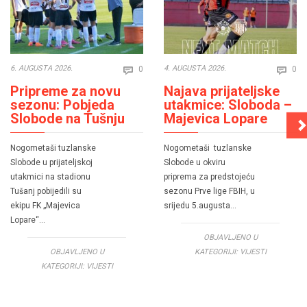
Comments
Co
6. AUGUSTA 2026.
4. AUGUSTA 2026.
0
0


Pripreme za novu
Najava prijateljske
sezonu: Pobjeda
utakmice: Sloboda –
Slobode na Tušnju
Majevica Lopare
Nogometaši tuzlanske
Nogometaši tuzlanske
Slobode u prijateljskoj
Slobode u okviru
utakmici na stadionu
priprema za predstojeću
Tušanj pobijedili su
sezonu Prve lige FBIH, u
ekipu FK „Majevica
srijedu 5.augusta…
Lopare“…
OBJAVLJENO U
OBJAVLJENO U
KATEGORIJI:
VIJESTI
KATEGORIJI:
VIJESTI