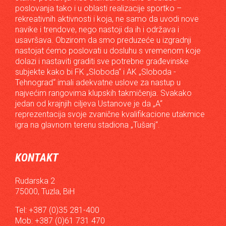
poslovanja tako i u oblasti realizacije sportko –
rekreativnih aktivnosti i koja, ne samo da uvodi nove
navike i trendove, nego nastoji da ih i održava i
usavršava. Obzirom da smo preduzeće u izgradnji
nastojat ćemo poslovati u dosluhu s vremenom koje
dolazi i nastaviti graditi sve potrebne građevinske
subjekte kako bi FK „Sloboda“ i AK „Sloboda -
Tehnograd“ imali adekvatne uslove za nastup u
najvećim rangovima klupskih takmičenja. Svakako
jedan od krajnjih ciljeva Ustanove je da „A“
reprezentacija svoje zvanične kvalifikacione utakmice
igra na glavnom terenu stadiona „Tušanj“.
KONTAKT
Rudarska 2
75000, Tuzla, BiH
Tel: +387 (0)35 281-400
Mob: +387 (0)61 731 470