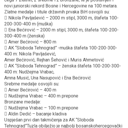
novi juniorski rekord Bosne i Hercegovine na 100 metara.
Zlatne medalje i titule državnih prvaka BiH osvojili su:

Nikola Pavljašević
– 2000 m stipl, 3000 m, štafeta 100-
200-300-400 m (muška)

Ena Bećirović
– 2000 m stipl, 3000 m, štafeta 100-200-
300-400 m (ženska)

Amer Bećirović
– 800 m

AK “Sloboda Tehnograd” -muška štafeta 100-200-300-
400 m
:
Nikola Pavljašević,
Amer Bećirović, Rejhan Šehović i Muris Ahmetović

AK “Sloboda Tehnograd” – ženska štafeta 100-200-300-
400 m
:
Nudžejma Vrabac,
Amna Musić, Una Nasupović i Ena Bećirović
Srebrne medalje osvojili su:

Amer Bećirović
– 400 m

Nudžejma Vrabac
– 400 m prepone
Bronzane medalje:

Nudžejma Vrabac
– 100 m prepone

Aldin Dedić
– bacanje kladiva
Uspješan prvi dan takmičenja za AK “Sloboda
Tehnograd”Tuzla obilježio je najbolji bosanskohercegovački