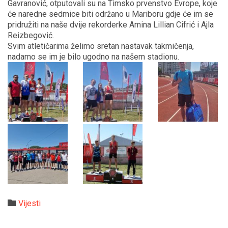
Gavranović, otputovali su na Timsko prvenstvo Evrope, koje
će naredne sedmice biti održano u Mariboru gdje će im se
pridružiti na naše dvije rekorderke Amina Lillian Cifrić i Ajla
Reizbegović.
Svim atletičarima želimo sretan nastavak takmičenja,
nadamo se im je bilo ugodno na našem stadionu.
Category

Vijesti