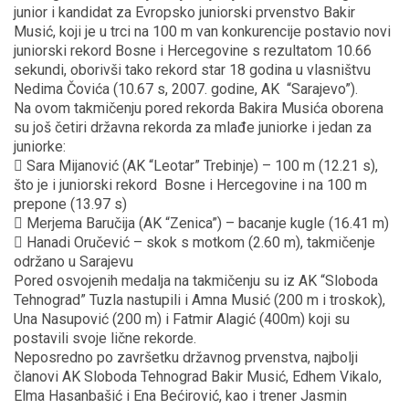
junior i kandidat za Evropsko juniorski prvenstvo Bakir
Musić, koji je u trci na 100 m van konkurencije postavio novi
juniorski rekord Bosne i Hercegovine s rezultatom 10.66
sekundi, oborivši tako rekord star 18 godina u vlasništvu
Nedima Čovića (10.67 s, 2007. godine, AK “Sarajevo”).
Na ovom takmičenju pored rekorda Bakira Musića oborena
su još četiri državna rekorda za mlađe juniorke i jedan za
juniorke:

Sara Mijanović (AK “Leotar” Trebinje)
– 100 m (12.21 s),
što je i juniorski rekord
Bosne i Hercegovine i na 100 m
prepone (13.97 s)

Merjema Baručija (AK “Zenica”)
– bacanje kugle (16.41 m)

Hanadi Oručević
– skok s motkom (2.60 m), takmičenje
održano u Sarajevu
Pored osvojenih medalja na takmičenju su iz AK “Sloboda
Tehnograd” Tuzla nastupili i Amna Musić (200 m i troskok),
Una Nasupović (200 m) i Fatmir Alagić (400m) koji su
postavili svoje lične rekorde.
Neposredno po završetku državnog prvenstva, najbolji
članovi AK Sloboda Tehnograd Bakir Musić, Edhem Vikalo,
Elma Hasanbašić i Ena Bećirović, kao i trener Jasmin