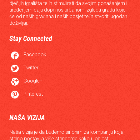
dječijih igrališta te ih stimulirati da svojim ponašanjem i
uređenjem daju doprinos urbanom izgledu grada koje
će od naših građana i naših posjetitelja stvoriti ugodan
doživljaj.
Stay Connected

Facebook

Twitter

Google+

Pinterest
NAŠA VIZIJA
Naša vizija je da budemo sinonim za kompaniju koja
stalno postavlja više standarde kako u oblasti