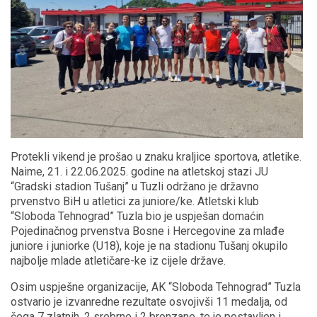
Protekli vikend je prošao u znaku kraljice sportova, atletike.
Naime, 21. i 22.06.2025. godine na atletskoj stazi JU
“Gradski stadion Tušanj” u Tuzli održano je državno
prvenstvo BiH u atletici za juniore/ke. Atletski klub
“Sloboda Tehnograd” Tuzla bio je uspješan domaćin
Pojedinačnog prvenstva Bosne i Hercegovine za mlađe
juniore i juniorke (U18), koje je na stadionu Tušanj okupilo
najbolje mlade atletičare-ke iz cijele države.
Osim uspješne organizacije, AK “Sloboda Tehnograd” Tuzla
ostvario je izvanredne rezultate osvojivši 11 medalja, od
čega 7 zlatnih, 2 srebrne i 2 bronzane, te je postavljen i