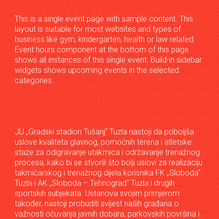
This is a single event page with sample content. This
layout is suitable for most websites and types of
business like gym, kindergarten, health or law related.
Event hours component at the bottom of this page
shows all instances of this single event. Build-in sidebar
widgets shows upcoming events in the selected
categories.
JU „Gradski stadion Tušanj“ Tuzla nastoji da poboljša
uslove kvaliteta glavnog, pomoćnih terena i atletske
staze za odigravanje utakmica i održavanje trenažnog
procesa, kako bi se stvorili što bolji uslovi za realizaciju
takmičarskog i trenažnog dijela korisnika FK „Sloboda“
Tuzla i AK „Sloboda – Tehnograd“ Tuzla i drugih
sportskih subjekata. Ustanova svojim primjerom
također, nastoji probuditi svijest naših građana o
važnosti očuvanja javnih dobara, parkovskih površina i