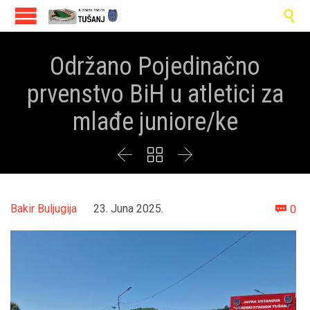

Održano Pojedinačno
prvenstvo BiH u atletici za
mlađe juniore/ke



Co
Bakir Buljugija
23. Juna 2025.
0
