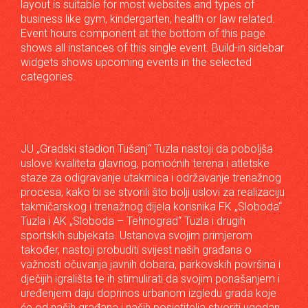
layout is suitable for most websites and types of
business like gym, kindergarten, health or law related.
Event hours component at the bottom of this page
shows all instances of this single event. Build-in sidebar
widgets shows upcoming events in the selected
categories.
JU „Gradski stadion Tušanj“ Tuzla nastoji da poboljša
uslove kvaliteta glavnog, pomoćnih terena i atletske
staze za odigravanje utakmica i održavanje trenažnog
procesa, kako bi se stvorili što bolji uslovi za realizaciju
takmičarskog i trenažnog dijela korisnika FK „Sloboda“
Tuzla i AK „Sloboda – Tehnograd“ Tuzla i drugih
sportskih subjekata. Ustanova svojim primjerom
također, nastoji probuditi svijest naših građana o
važnosti očuvanja javnih dobara, parkovskih površina i
dječijih igrališta te ih stimulirati da svojim ponašanjem i
uređenjem daju doprinos urbanom izgledu grada koje
će od naših građana i naših posjetitelja stvoriti ugodan