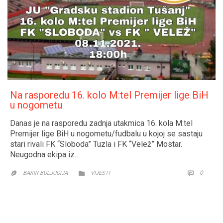
Na rasporedu 16. kolo M:tel Premijer lige BiH
u nogometu
Danas je na rasporedu zadnja utakmica 16. kola M:tel
Premijer lige BiH u nogometu/fudbalu u kojoj se sastaju
stari rivali FK “Sloboda” Tuzla i FK “Velež” Mostar.
Neugodna ekipa iz…
CATEGORY
COMM
0


BAKIR BULJUGIJA
VIJESTI
