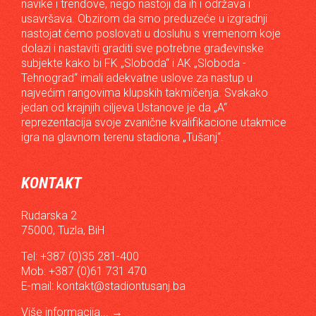
navike i trendove, nego nastoji da ih i održava i
usavršava. Obzirom da smo preduzeće u izgradnji
nastojat ćemo poslovati u dosluhu s vremenom koje
dolazi i nastaviti graditi sve potrebne građevinske
subjekte kako bi FK „Sloboda“ i AK „Sloboda -
Tehnograd“ imali adekvatne uslove za nastup u
najvećim rangovima klupskih takmičenja. Svakako
jedan od krajnjih ciljeva Ustanove je da „A“
reprezentacija svoje zvanične kvalifikacione utakmice
igra na glavnom terenu stadiona „Tušanj“.
KONTAKT
Rudarska 2
75000, Tuzla, BiH
Tel: +387 (0)35 281-400
Mob: +387 (0)61 731 470
E-mail:
kontakt@stadiontusanj.ba
Više informacija...
→