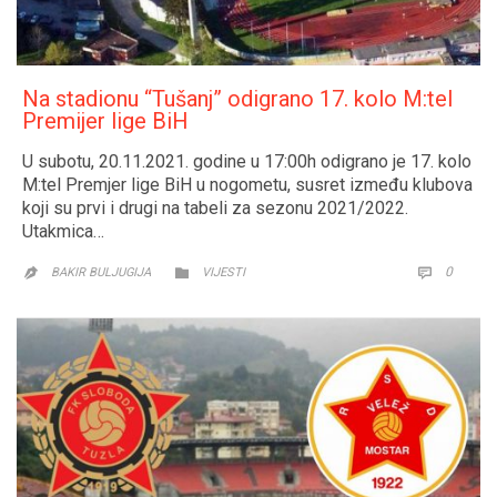
Na stadionu “Tušanj” odigrano 17. kolo M:tel
Premijer lige BiH
U subotu, 20.11.2021. godine u 17:00h odigrano je 17. kolo
M:tel Premjer lige BiH u nogometu, susret između klubova
koji su prvi i drugi na tabeli za sezonu 2021/2022.
Utakmica…
CATEGORY
COMM
0


BAKIR BULJUGIJA
VIJESTI
