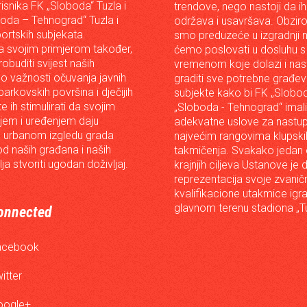
risnika FK „Sloboda“ Tuzla i
trendove, nego nastoji da ih 
oda – Tehnograd“ Tuzla i
održava i usavršava. Obzir
portskih subjekata.
smo preduzeće u izgradnji n
 svojim primjerom također,
ćemo poslovati u dosluhu s
robuditi svijest naših
vremenom koje dolazi i nast
o važnosti očuvanja javnih
graditi sve potrebne građev
arkovskih površina i dječijih
subjekte kako bi FK „Slobod
 te ih stimulirati da svojim
„Sloboda - Tehnograd“ imali
em i uređenjem daju
adekvatne uslove za nastup
 urbanom izgledu grada
najvećim rangovima klupski
od naših građana i naših
takmičenja. Svakako jedan
lja stvoriti ugodan doživljaj.
krajnjih ciljeva Ustanove je 
reprezentacija svoje zvanič
kvalifikacione utakmice igr
glavnom terenu stadiona „Tu
onnected
acebook
itter
oogle+