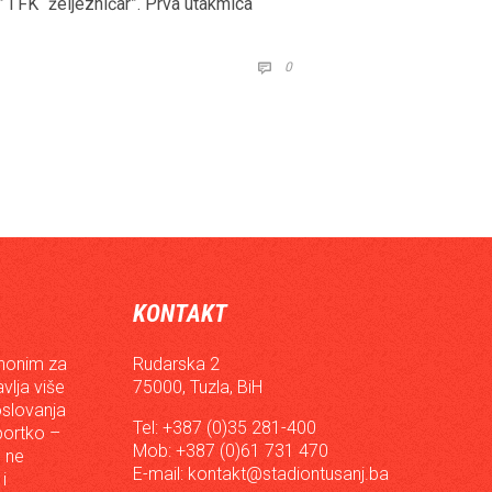
i FK “željezničar”. Prva utakmica
COMMENTS
0

KONTAKT
inonim za
Rudarska 2
vlja više
75000, Tuzla, BiH
oslovanja
Tel: +387 (0)35 281-400
sportko –
Mob: +387 (0)61 731 470
, ne
E-mail:
kontakt@stadiontusanj.ba
i