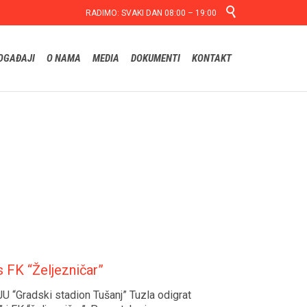

RADIMO: SVAKI DAN 08:00 – 19:00
Skip
OGAĐAJI
O NAMA
MEDIA
DOKUMENTI
KONTAKT
to
content
 FK “Željezničar”
JU “Gradski stadion Tušanj” Tuzla odigrat