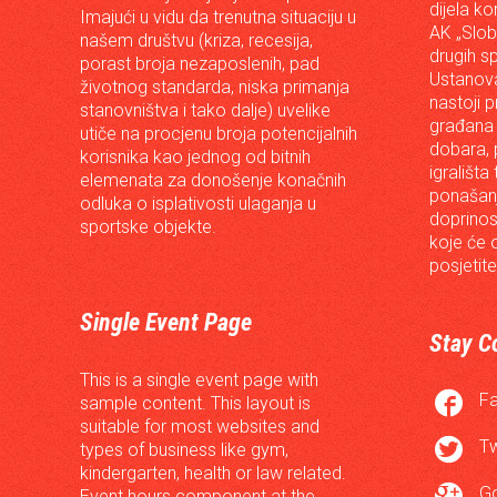
dijela ko
Imajući u vidu da trenutna situaciju u
AK „Slob
našem društvu (kriza, recesija,
drugih s
porast broja nezaposlenih, pad
Ustanova
životnog standarda, niska primanja
nastoji p
stanovništva i tako dalje) uvelike
građana 
utiče na procjenu broja potencijalnih
dobara, p
korisnika kao jednog od bitnih
igrališta
elemenata za donošenje konačnih
ponašanj
odluka o isplativosti ulaganja u
doprinos
sportske objekte.
koje će 
posjetite
Single Event Page
Stay C
This is a single event page with

F
sample content. This layout is
suitable for most websites and

Tw
types of business like gym,
kindergarten, health or law related.

G
Event hours component at the