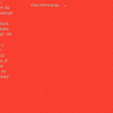
i
Više informacija...
→
om da
astojat
aviti
inske
a“ i AK
 u
h
 od
da „A“
ne
a na
šanj“.