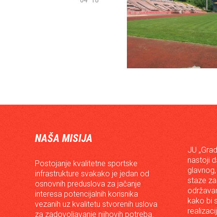
NAŠA MISIJA
JU „Grad
nastoji 
Postojanje kvalitetne sportske
glavnog,
infrastrukture svakako je jedan od
staze za
osnovnih preduslova za jačanje
održavan
interesa potencijalnih korisnika
kako bi s
vezanih uz kvalitetu stvorenih uslova
realizac
za zadovoljavanje njihovih potreba.