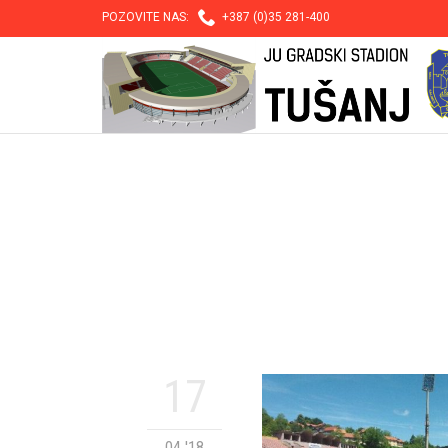

POZOVITE NAS:
+387 (0)35 281-400
17
04 '18