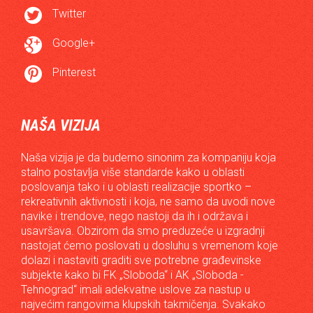

Twitter

Google+

Pinterest
NAŠA VIZIJA
Naša vizija je da budemo sinonim za kompaniju koja
stalno postavlja više standarde kako u oblasti
poslovanja tako i u oblasti realizacije sportko –
rekreativnih aktivnosti i koja, ne samo da uvodi nove
navike i trendove, nego nastoji da ih i održava i
usavršava. Obzirom da smo preduzeće u izgradnji
nastojat ćemo poslovati u dosluhu s vremenom koje
dolazi i nastaviti graditi sve potrebne građevinske
subjekte kako bi FK „Sloboda“ i AK „Sloboda -
Tehnograd“ imali adekvatne uslove za nastup u
najvećim rangovima klupskih takmičenja. Svakako