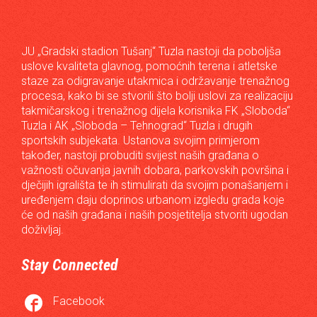
JU „Gradski stadion Tušanj“ Tuzla nastoji da poboljša
uslove kvaliteta glavnog, pomoćnih terena i atletske
staze za odigravanje utakmica i održavanje trenažnog
procesa, kako bi se stvorili što bolji uslovi za realizaciju
takmičarskog i trenažnog dijela korisnika FK „Sloboda“
Tuzla i AK „Sloboda – Tehnograd“ Tuzla i drugih
sportskih subjekata. Ustanova svojim primjerom
također, nastoji probuditi svijest naših građana o
važnosti očuvanja javnih dobara, parkovskih površina i
dječijih igrališta te ih stimulirati da svojim ponašanjem i
uređenjem daju doprinos urbanom izgledu grada koje
će od naših građana i naših posjetitelja stvoriti ugodan
doživljaj.
Stay Connected

Facebook