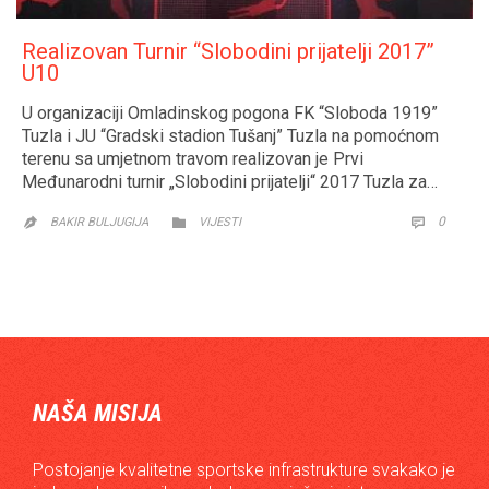
Realizovan Turnir “Slobodini prijatelji 2017”
U10
U organizaciji Omladinskog pogona FK “Sloboda 1919”
Tuzla i JU “Gradski stadion Tušanj” Tuzla na pomoćnom
terenu sa umjetnom travom realizovan je Prvi
Međunarodni turnir „Slobodini prijatelji“ 2017 Tuzla za…
CATEGORY
COMM
0


BAKIR BULJUGIJA
VIJESTI

NAŠA MISIJA
Postojanje kvalitetne sportske infrastrukture svakako je