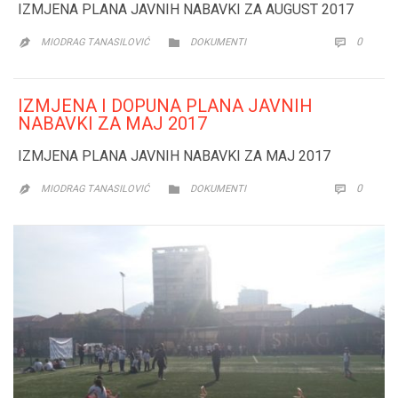
IZMJENA PLANA JAVNIH NABAVKI ZA AUGUST 2017
CATEGORY
COMM
0


MIODRAG TANASILOVIĆ
DOKUMENTI

IZMJENA I DOPUNA PLANA JAVNIH
NABAVKI ZA MAJ 2017
IZMJENA PLANA JAVNIH NABAVKI ZA MAJ 2017
CATEGORY
COMM
0


MIODRAG TANASILOVIĆ
DOKUMENTI
