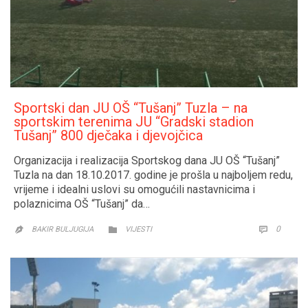
Sportski dan JU OŠ “Tušanj” Tuzla – na
sportskim terenima JU “Gradski stadion
Tušanj” 800 dječaka i djevojčica
Organizacija i realizacija Sportskog dana JU OŠ “Tušanj”
Tuzla na dan 18.10.2017. godine je prošla u najboljem redu,
vrijeme i idealni uslovi su omogućili nastavnicima i
polaznicima OŠ “Tušanj” da…
CATEGORY
COMM
0


BAKIR BULJUGIJA
VIJESTI
