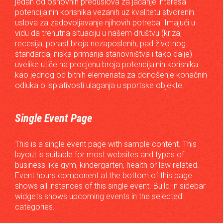
jedan od osnovnih preduslova za jačanje interesa
potencijalnih korisnika vezanih uz kvalitetu stvorenih
uslova za zadovoljavanje njihovih potreba. Imajući u
vidu da trenutna situaciju u našem društvu (kriza,
recesija, porast broja nezaposlenih, pad životnog
standarda, niska primanja stanovništva i tako dalje)
uvelike utiče na procjenu broja potencijalnih korisnika
kao jednog od bitnih elemenata za donošenje konačnih
odluka o isplativosti ulaganja u sportske objekte.
Single Event Page
This is a single event page with sample content. This
layout is suitable for most websites and types of
business like gym, kindergarten, health or law related.
Event hours component at the bottom of this page
shows all instances of this single event. Build-in sidebar
widgets shows upcoming events in the selected
categories.