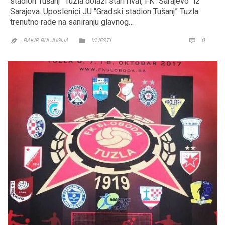
stadion Tušanj” Tuzla dolazi stari rival, FK “Sarajevo” iz
Sarajeva. Uposlenici JU “Gradski stadion Tušanj” Tuzla
trenutno rade na saniranju glavnog…
CATEGORY
COMM
0


BAKIR BULJUGIJA
VIJESTI
