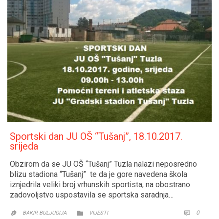
Sportski dan JU OŠ “Tušanj”, 18.10.2017.
srijeda
Obzirom da se JU OŠ “Tušanj” Tuzla nalazi neposredno
blizu stadiona “Tušanj” te da je gore navedena škola
iznjedrila veliki broj vrhunskih sportista, na obostrano
zadovoljstvo uspostavila se sportska saradnja…
CATEGORY
COMM
0


BAKIR BULJUGIJA
VIJESTI
