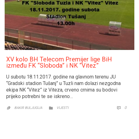
XV kolo BH Telecom Premijer lige BiH
između FK “Sloboda” i NK “Vitez”
U subotu 18.11.2017. godine na glavnom terenu JU
“Gradski stadion Tušanj” u Tuzli nam dolazi nezgodna
ekipa NK “Vitez” iz Viteza, crveno crnima su bodovi
prijeko potrebni te se iskreno…
CATEGORY
COMM
0


BAKIR BULJUGIJA
VIJESTI
