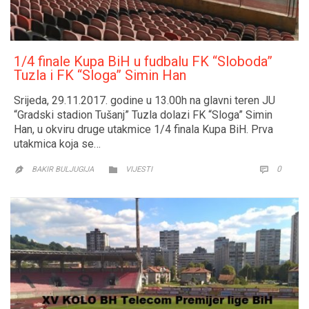
1/4 finale Kupa BiH u fudbalu FK “Sloboda”
Tuzla i FK “Sloga” Simin Han
Srijeda, 29.11.2017. godine u 13.00h na glavni teren JU
“Gradski stadion Tušanj” Tuzla dolazi FK “Sloga” Simin
Han, u okviru druge utakmice 1/4 finala Kupa BiH. Prva
utakmica koja se…
CATEGORY
COMM
0


BAKIR BULJUGIJA
VIJESTI
