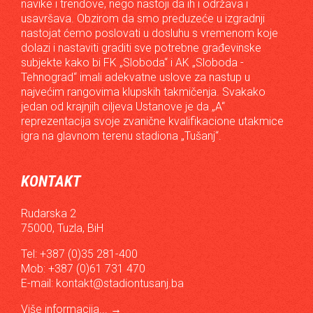
navike i trendove, nego nastoji da ih i održava i
usavršava. Obzirom da smo preduzeće u izgradnji
nastojat ćemo poslovati u dosluhu s vremenom koje
dolazi i nastaviti graditi sve potrebne građevinske
subjekte kako bi FK „Sloboda“ i AK „Sloboda -
Tehnograd“ imali adekvatne uslove za nastup u
najvećim rangovima klupskih takmičenja. Svakako
jedan od krajnjih ciljeva Ustanove je da „A“
reprezentacija svoje zvanične kvalifikacione utakmice
igra na glavnom terenu stadiona „Tušanj“.
KONTAKT
Rudarska 2
75000, Tuzla, BiH
Tel: +387 (0)35 281-400
Mob: +387 (0)61 731 470
E-mail:
kontakt@stadiontusanj.ba
Više informacija...
→