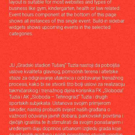
layout is suitable for most websites and types of
business like gym, kindergarten, health or law related.
Event hours component at the bottom of this page
shows all instances of this single event. Build-in sidebar
widgets shows upcoming events in the selected
categories.
JU „Gradski stadion Tušanj“ Tuzla nastoji da poboljša
uslove kvaliteta glavnog, pomoćnih terena i atletske
staze za odigravanje utakmica i održavanje trenažnog
procesa, kako bi se stvorili što bolji uslovi za realizaciju
takmičarskog i trenažnog dijela korisnika FK „Sloboda“
Tuzla i AK „Sloboda – Tehnograd“ Tuzla i drugih
sportskih subjekata. Ustanova svojim primjerom
također, nastoji probuditi svijest naših građana o
važnosti očuvanja javnih dobara, parkovskih površina i
dječijih igrališta te ih stimulirati da svojim ponašanjem i
uređenjem daju doprinos urbanom izgledu grada koje
će od naših građana i naših posjetitelja stvoriti ugodan