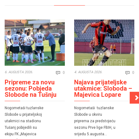
Comments
Co
6. AUGUSTA 2026.
4. AUGUSTA 2026.
0
0


Pripreme za novu
Najava prijateljske
sezonu: Pobjeda
utakmice: Sloboda –
Slobode na Tušnju
Majevica Lopare
Nogometaši tuzlanske
Nogometaši tuzlanske
Slobode u prijateljskoj
Slobode u okviru
utakmici na stadionu
priprema za predstojeću
Tušanj pobijedili su
sezonu Prve lige FBIH, u
ekipu FK „Majevica
srijedu 5.augusta…