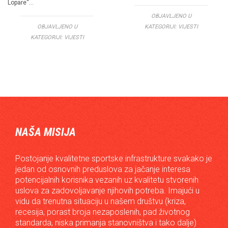
Lopare“…
OBJAVLJENO U
OBJAVLJENO U
KATEGORIJI:
VIJESTI
KATEGORIJI:
VIJESTI
NAŠA MISIJA
Postojanje kvalitetne sportske infrastrukture svakako je
jedan od osnovnih preduslova za jačanje interesa
potencijalnih korisnika vezanih uz kvalitetu stvorenih
uslova za zadovoljavanje njihovih potreba. Imajući u
vidu da trenutna situaciju u našem društvu (kriza,
recesija, porast broja nezaposlenih, pad životnog
standarda, niska primanja stanovništva i tako dalje)