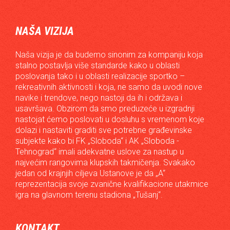
NAŠA VIZIJA
Naša vizija je da budemo sinonim za kompaniju koja
stalno postavlja više standarde kako u oblasti
poslovanja tako i u oblasti realizacije sportko –
rekreativnih aktivnosti i koja, ne samo da uvodi nove
navike i trendove, nego nastoji da ih i održava i
usavršava. Obzirom da smo preduzeće u izgradnji
nastojat ćemo poslovati u dosluhu s vremenom koje
dolazi i nastaviti graditi sve potrebne građevinske
subjekte kako bi FK „Sloboda“ i AK „Sloboda -
Tehnograd“ imali adekvatne uslove za nastup u
najvećim rangovima klupskih takmičenja. Svakako
jedan od krajnjih ciljeva Ustanove je da „A“
reprezentacija svoje zvanične kvalifikacione utakmice
igra na glavnom terenu stadiona „Tušanj“.
KONTAKT