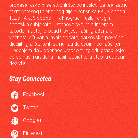
procesa, kako bi se stvorili što bolji uslovi za realizaciju
takmičarskog i trenažnog dijela korisnika FK „Sloboda“
Tuzla i AK „Sloboda – Tehnograd“ Tuzla i drugih
sportskih subjekata. Ustanova svojim primjerom
također, nastoji probuditi svijest naših građana o
važnosti očuvanja javnih dobara, parkovskih površina i
dječijih igrališta te ih stimulirati da svojim ponašanjem i
uređenjem daju doprinos urbanom izgledu grada koje
će od naših građana i naših posjetitelja stvoriti ugodan
doživljaj.
Stay Connected

Facebook

Twitter

Google+

Pinterest