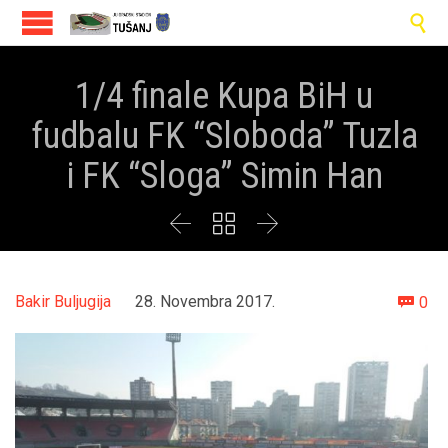

1/4 finale Kupa BiH u
fudbalu FK “Sloboda” Tuzla
i FK “Sloga” Simin Han



Co
Bakir Buljugija
28. Novembra 2017.
0
