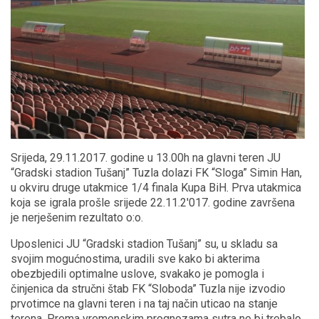
Srijeda, 29.11.2017. godine u 13.00h na glavni teren JU
“Gradski stadion Tušanj” Tuzla dolazi FK “Sloga” Simin Han,
u okviru druge utakmice 1/4 finala Kupa BiH. Prva utakmica
koja se igrala prošle srijede 22.11.2'017. godine završena
je nerješenim rezultato o:o.
Uposlenici JU “Gradski stadion Tušanj” su, u skladu sa
svojim mogućnostima, uradili sve kako bi akterima
obezbjedili optimalne uslove, svakako je pomogla i
činjenica da stručni štab FK “Sloboda” Tuzla nije izvodio
prvotimce na glavni teren i na taj način uticao na stanje
terena. Prema vremenskim prognozama sutra ne bi trebalo