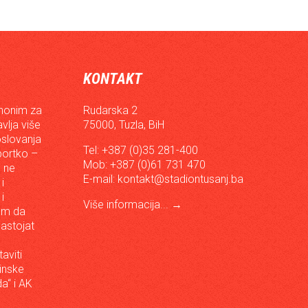
KONTAKT
inonim za
Rudarska 2
vlja više
75000, Tuzla, BiH
oslovanja
Tel: +387 (0)35 281-400
sportko –
Mob: +387 (0)61 731 470
, ne
E-mail:
kontakt@stadiontusanj.ba
i
i
Više informacija...
→
om da
astojat
aviti
inske
a“ i AK