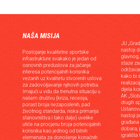
NAŠA MISIJA
JU „Grad
nastoji 
Postojanje kvalitetne sportske
glavnog,
infrastrukture svakako je jedan od
staze za
osnovnih preduslova za jačanje
održavan
interesa potencijalnih korisnika
kako bi s
vezanih uz kvalitetu stvorenih uslova
realizac
za zadovoljavanje njihovih potreba.
dijela ko
Imajući u vidu da trenutna situaciju u
AK „Slob
našem društvu (kriza, recesija,
drugih s
porast broja nezaposlenih, pad
Ustanova
životnog standarda, niska primanja
nastoji p
stanovništva i tako dalje) uvelike
građana 
utiče na procjenu broja potencijalnih
dobara, p
korisnika kao jednog od bitnih
igrališta
elemenata za donošenje konačnih