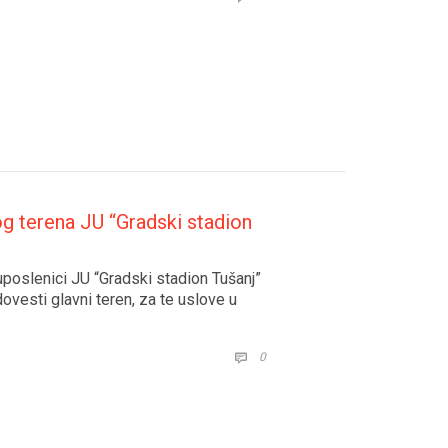
g terena JU “Gradski stadion
poslenici JU “Gradski stadion Tušanj”
dovesti glavni teren, za te uslove u
COMMENTS
0
