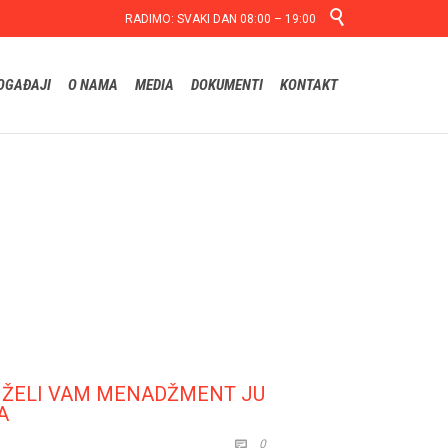

RADIMO: SVAKI DAN 08:00 – 19:00
Skip
OGAĐAJI
O NAMA
MEDIA
DOKUMENTI
KONTAKT
to
content
 ŽELI VAM MENADŽMENT JU
A
COMMENTS
0
