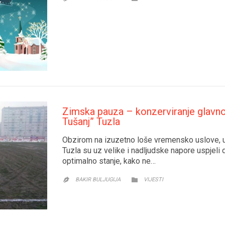
Zimska pauza – konzerviranje glavno
Tušanj” Tuzla
Obzirom na izuzetno loše vremensko uslove, u
Tuzla su uz velike i nadljudske napore uspjeli 
optimalno stanje, kako ne…
CATEGORY

BAKIR BULJUGIJA
VIJESTI
