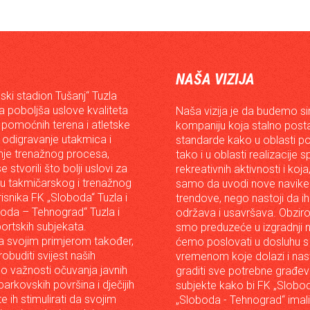
NAŠA VIZIJA
ski stadion Tušanj“ Tuzla
da poboljša uslove kvaliteta
Naša vizija je da budemo s
 pomoćnih terena i atletske
kompaniju koja stalno posta
 odigravanje utakmica i
standarde kako u oblasti p
je trenažnog procesa,
tako i u oblasti realizacije 
e stvorili što bolji uslovi za
rekreativnih aktivnosti i koja
iju takmičarskog i trenažnog
samo da uvodi nove navike 
risnika FK „Sloboda“ Tuzla i
trendove, nego nastoji da ih 
oda – Tehnograd“ Tuzla i
održava i usavršava. Obzir
portskih subjekata.
smo preduzeće u izgradnji n
 svojim primjerom također,
ćemo poslovati u dosluhu s
robuditi svijest naših
vremenom koje dolazi i nast
o važnosti očuvanja javnih
graditi sve potrebne građev
arkovskih površina i dječijih
subjekte kako bi FK „Slobod
 te ih stimulirati da svojim
„Sloboda - Tehnograd“ imali