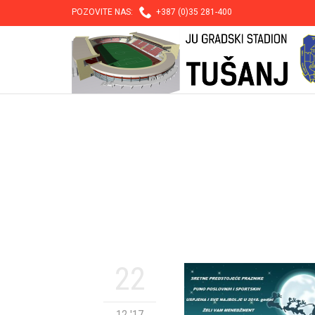

POZOVITE NAS:
+387 (0)35 281-400
22
12 '17