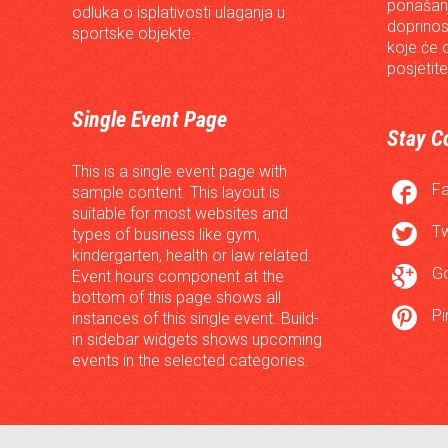
ponašanj
odluka o isplativosti ulaganja u
doprinos
sportske objekte.
koje će 
posjetite
Single Event Page
Stay C
This is a single event page with

F
sample content. This layout is
suitable for most websites and

Tw
types of business like gym,
kindergarten, health or law related.

G
Event hours component at the
bottom of this page shows all

Pi
instances of this single event. Build-
in sidebar widgets shows upcoming
events in the selected categories.