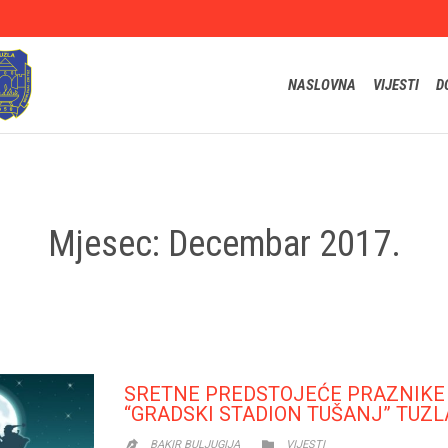
NASLOVNA
VIJESTI
D
Mjesec:
Decembar 2017.
SRETNE PREDSTOJEĆE PRAZNIKE
“GRADSKI STADION TUŠANJ” TUZL
CATEGORY

BAKIR BULJUGIJA
VIJESTI
