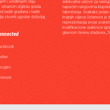
em i uređenjem daju
adekvatne uslove za nastup
 urbanom izgledu grada
najvećim rangovima klupski
od naših građana i naših
takmičenja. Svakako jedan
lja stvoriti ugodan doživljaj.
krajnjih ciljeva Ustanove je 
reprezentacija svoje zvanič
kvalifikacione utakmice igr
glavnom terenu stadiona „Tu
onnected
acebook
itter
oogle+
nterest