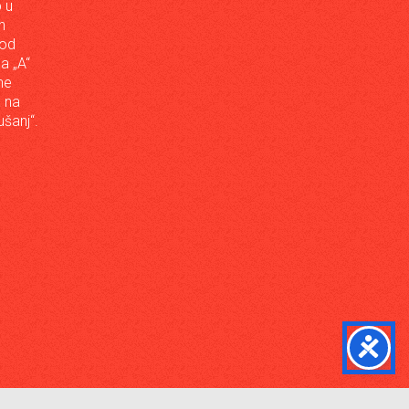
 u
h
 od
da „A“
ne
a na
šanj“.