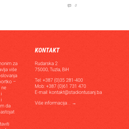
COMMENTS
0

KONTAKT
inonim za
Rudarska 2
vlja više
75000, Tuzla, BiH
oslovanja
Tel: +387 (0)35 281-400
sportko –
Mob: +387 (0)61 731 470
, ne
E-mail:
kontakt@stadiontusanj.ba
i
i
Više informacija...
→
om da
astojat
aviti