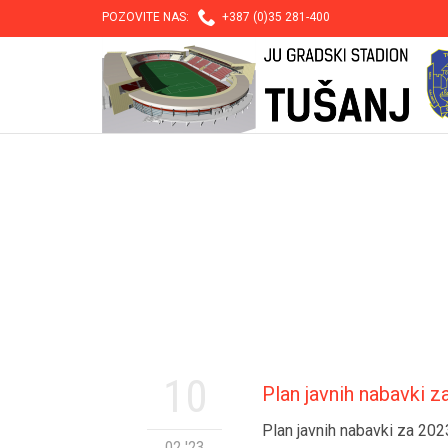

POZOVITE NAS:
+387 (0)35 281-400
10
Plan javnih nabavki z
Plan javnih nabavki za 202
02 '23