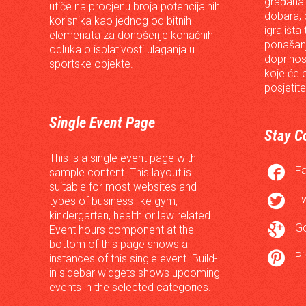
građana 
utiče na procjenu broja potencijalnih
dobara, p
korisnika kao jednog od bitnih
igrališta
elemenata za donošenje konačnih
ponašanj
odluka o isplativosti ulaganja u
doprinos
sportske objekte.
koje će 
posjetite
Single Event Page
Stay C
This is a single event page with

F
sample content. This layout is
suitable for most websites and

Tw
types of business like gym,
kindergarten, health or law related.

G
Event hours component at the
bottom of this page shows all

Pi
instances of this single event. Build-
in sidebar widgets shows upcoming
events in the selected categories.