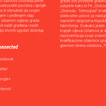
o važnosti očuvanja javnih
graditi sve potrebne građev
arkovskih površina i dječijih
subjekte kako bi FK „Slobod
 te ih stimulirati da svojim
„Sloboda - Tehnograd“ imali
em i uređenjem daju
adekvatne uslove za nastup
 urbanom izgledu grada
najvećim rangovima klupski
od naših građana i naših
takmičenja. Svakako jedan
lja stvoriti ugodan doživljaj.
krajnjih ciljeva Ustanove je 
reprezentacija svoje zvanič
kvalifikacione utakmice igr
glavnom terenu stadiona „Tu
onnected
acebook
itter
oogle+
nterest