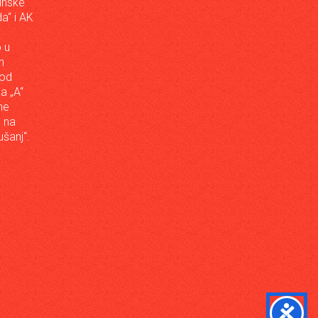
inske
a“ i AK
 u
h
 od
da „A“
ne
a na
šanj“.