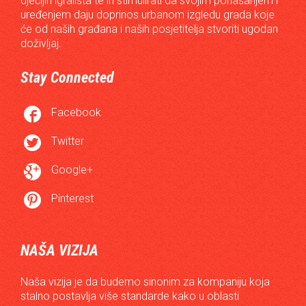
dječijih igrališta te ih stimulirati da svojim ponašanjem i
uređenjem daju doprinos urbanom izgledu grada koje
će od naših građana i naših posjetitelja stvoriti ugodan
doživljaj.
Stay Connected

Facebook

Twitter

Google+

Pinterest
NAŠA VIZIJA
Naša vizija je da budemo sinonim za kompaniju koja
stalno postavlja više standarde kako u oblasti