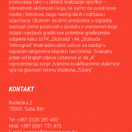
poslovanja tako i u oblasti realizacije sportko –
rekreativnih aktivnosti i koja, ne samo da uvodi nove
navike i trendove, nego nastoji da ih i održava i
usavršava. Obzirom da smo preduzeće u izgradnji
nastojat ćemo poslovati u dosluhu s vremenom koje
dolazi i nastaviti graditi sve potrebne građevinske
subjekte kako bi FK „Sloboda“ i AK „Sloboda -
Tehnograd“ imali adekvatne uslove za nastup u
najvećim rangovima klupskih takmičenja. Svakako
jedan od krajnjih ciljeva Ustanove je da „A“
reprezentacija svoje zvanične kvalifikacione utakmice
igra na glavnom terenu stadiona „Tušanj“.
KONTAKT
Rudarska 2
75000, Tuzla, BiH
Tel: +387 (0)35 281-400
Mob: +387 (0)61 731 470