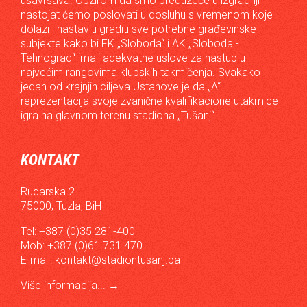
usavršava. Obzirom da smo preduzeće u izgradnji
nastojat ćemo poslovati u dosluhu s vremenom koje
dolazi i nastaviti graditi sve potrebne građevinske
subjekte kako bi FK „Sloboda“ i AK „Sloboda -
Tehnograd“ imali adekvatne uslove za nastup u
najvećim rangovima klupskih takmičenja. Svakako
jedan od krajnjih ciljeva Ustanove je da „A“
reprezentacija svoje zvanične kvalifikacione utakmice
igra na glavnom terenu stadiona „Tušanj“.
KONTAKT
Rudarska 2
75000, Tuzla, BiH
Tel: +387 (0)35 281-400
Mob: +387 (0)61 731 470
E-mail:
kontakt@stadiontusanj.ba
Više informacija...
→