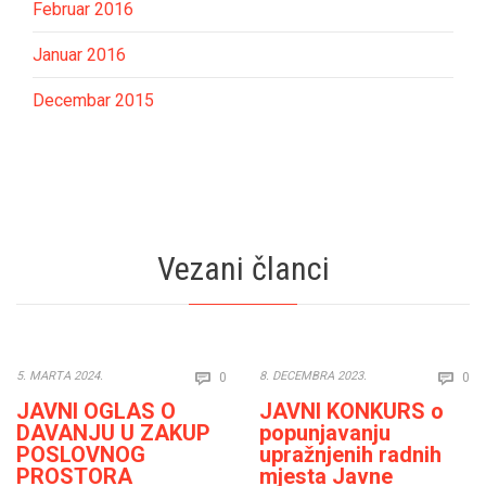
Februar 2016
Januar 2016
Decembar 2015
Vezani članci
Comments
Co
5. MARTA 2024.
8. DECEMBRA 2023.
0
0


JAVNI OGLAS O
JAVNI KONKURS o
DAVANJU U ZAKUP
popunjavanju
POSLOVNOG
upražnjenih radnih
PROSTORA
mjesta Javne