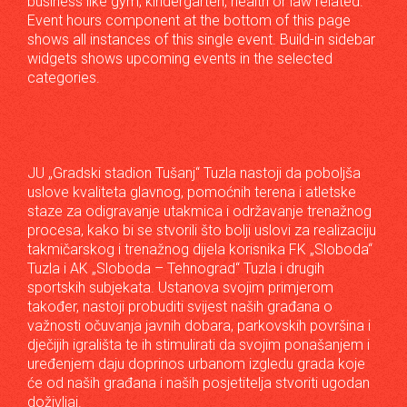
business like gym, kindergarten, health or law related.
Event hours component at the bottom of this page
shows all instances of this single event. Build-in sidebar
widgets shows upcoming events in the selected
categories.
JU „Gradski stadion Tušanj“ Tuzla nastoji da poboljša
uslove kvaliteta glavnog, pomoćnih terena i atletske
staze za odigravanje utakmica i održavanje trenažnog
procesa, kako bi se stvorili što bolji uslovi za realizaciju
takmičarskog i trenažnog dijela korisnika FK „Sloboda“
Tuzla i AK „Sloboda – Tehnograd“ Tuzla i drugih
sportskih subjekata. Ustanova svojim primjerom
također, nastoji probuditi svijest naših građana o
važnosti očuvanja javnih dobara, parkovskih površina i
dječijih igrališta te ih stimulirati da svojim ponašanjem i
uređenjem daju doprinos urbanom izgledu grada koje
će od naših građana i naših posjetitelja stvoriti ugodan
doživljaj.