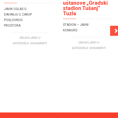
ustanove „Gradski
stadion Tušanj“
JAVNI OGLAS O
Tuzla
DAVANJU U ZAKUP
POSLOVNOG
STADION – JAVNI
PROSTORA
KONKURS
OBJAVLJENO U
OBJAVLJENO U
KATEGORIJI:
DOKUMENTI
KATEGORIJI:
DOKUMENTI