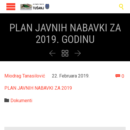

PLAN JAVNIH NABAVKI ZA
2019. GODINU



Co
Miodrag Tanasilović
22. Februara 2019.
0

PLAN JAVNIH NABAVKI ZA 2019
Category

Dokumenti