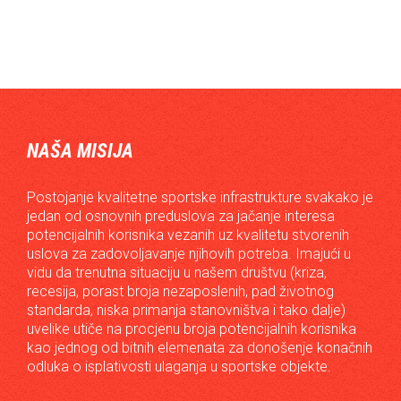
NAŠA MISIJA
Postojanje kvalitetne sportske infrastrukture svakako je
jedan od osnovnih preduslova za jačanje interesa
potencijalnih korisnika vezanih uz kvalitetu stvorenih
uslova za zadovoljavanje njihovih potreba. Imajući u
vidu da trenutna situaciju u našem društvu (kriza,
recesija, porast broja nezaposlenih, pad životnog
standarda, niska primanja stanovništva i tako dalje)
uvelike utiče na procjenu broja potencijalnih korisnika
kao jednog od bitnih elemenata za donošenje konačnih
odluka o isplativosti ulaganja u sportske objekte.