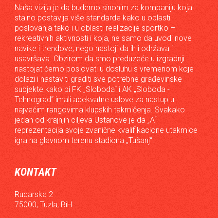
Naša vizija je da budemo sinonim za kompaniju koja
stalno postavlja više standarde kako u oblasti
poslovanja tako i u oblasti realizacije sportko –
rekreativnih aktivnosti i koja, ne samo da uvodi nove
navike i trendove, nego nastoji da ih i održava i
usavršava. Obzirom da smo preduzeće u izgradnji
nastojat ćemo poslovati u dosluhu s vremenom koje
dolazi i nastaviti graditi sve potrebne građevinske
subjekte kako bi FK „Sloboda“ i AK „Sloboda -
Tehnograd“ imali adekvatne uslove za nastup u
najvećim rangovima klupskih takmičenja. Svakako
jedan od krajnjih ciljeva Ustanove je da „A“
reprezentacija svoje zvanične kvalifikacione utakmice
igra na glavnom terenu stadiona „Tušanj“.
KONTAKT
Rudarska 2
75000, Tuzla, BiH