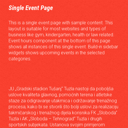
Single Event Page
This is a single event page with sample content. This
layout is suitable for most websites and types of
business like gym, kindergarten, health or law related.
Event hours component at the bottom of this page
shows all instances of this single event. Build-in sidebar
widgets shows upcoming events in the selected
categories.
JU „Gradski stadion Tušanj“ Tuzla nastoji da poboljša
uslove kvaliteta glavnog, pomoćnih terena i atletske
staze za odigravanje utakmica i održavanje trenažnog
procesa, kako bi se stvorili što bolji uslovi za realizaciju
takmičarskog i trenažnog dijela korisnika FK „Sloboda“
Tuzla i AK „Sloboda – Tehnograd“ Tuzla i drugih
sportskih subjekata. Ustanova svojim primjerom