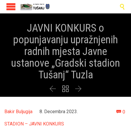

JAVNI KONKURS o
popunjavanju upražnjenih
radnih mjesta Javne
ustanove „Gradski stadion
Tušanj“ Tuzla



Co
Bakir Buljugija
8. Decembra 2023.
0

STADION – JAVNI KONKURS