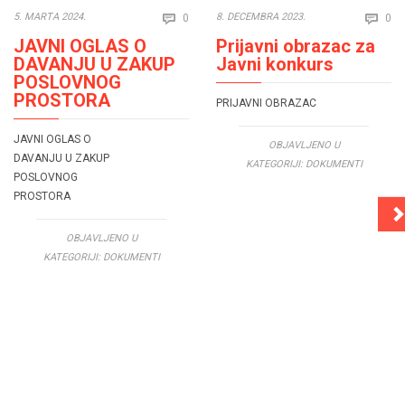
Comments
Co
5. MARTA 2024.
8. DECEMBRA 2023.
0
0


JAVNI OGLAS O
Prijavni obrazac za
DAVANJU U ZAKUP
Javni konkurs
POSLOVNOG
PROSTORA
PRIJAVNI OBRAZAC
JAVNI OGLAS O
OBJAVLJENO U
DAVANJU U ZAKUP
KATEGORIJI:
DOKUMENTI
POSLOVNOG
PROSTORA
OBJAVLJENO U
KATEGORIJI:
DOKUMENTI