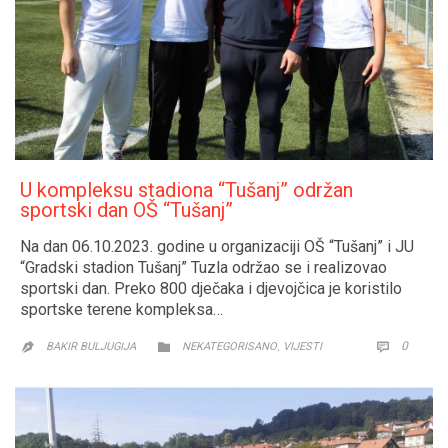
U kompleksu stadiona “Tušanj” održan
sportski dan OŠ “Tušanj”
Na dan 06.10.2023. godine u organizaciji OŠ “Tušanj” i JU
“Gradski stadion Tušanj” Tuzla održao se i realizovao
sportski dan. Preko 800 dječaka i djevojčica je koristilo
sportske terene kompleksa…
CATEGORY
COMM
,
0


BAKIR BULJUGIJA
NEKATEGORISANO
VIJESTI
