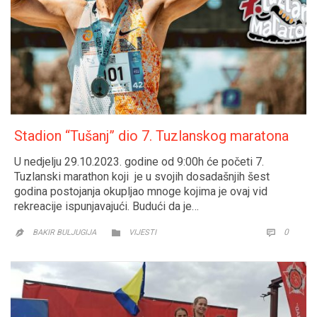
Stadion “Tušanj” dio 7. Tuzlanskog maratona
U nedjelju 29.10.2023. godine od 9:00h će početi 7.
Tuzlanski marathon koji je u svojih dosadašnjih šest
godina postojanja okupljao mnoge kojima je ovaj vid
rekreacije ispunjavajući. Budući da je…
CATEGORY
COMM
0


BAKIR BULJUGIJA
VIJESTI
