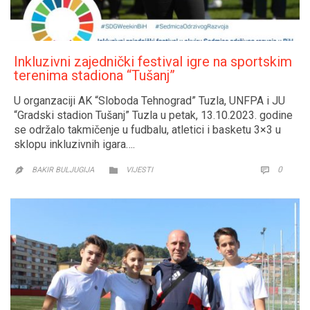
Inkluzivni zajednički festival igre na sportskim
terenima stadiona “Tušanj”
U organzaciji AK “Sloboda Tehnograd” Tuzla, UNFPA i JU
“Gradski stadion Tušanj” Tuzla u petak, 13.10.2023. godine
se održalo takmičenje u fudbalu, atletici i basketu 3×3 u
sklopu inkluzivnih igara….
CATEGORY
COMM
0


BAKIR BULJUGIJA
VIJESTI
