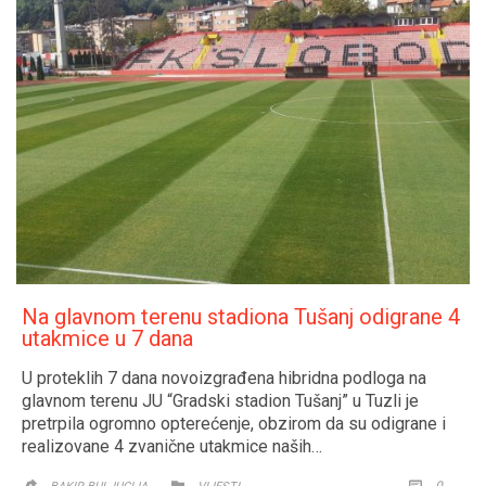
Na glavnom terenu stadiona Tušanj odigrane 4
utakmice u 7 dana
U proteklih 7 dana novoizgrađena hibridna podloga na
glavnom terenu JU “Gradski stadion Tušanj” u Tuzli je
pretrpila ogromno opterećenje, obzirom da su odigrane i
realizovane 4 zvanične utakmice naših…
CATEGORY
COMM
0

