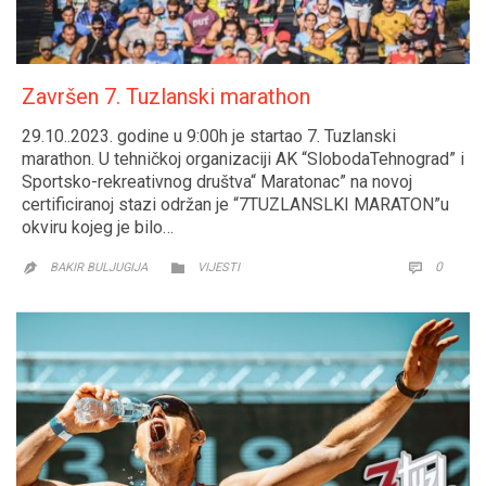
Završen 7. Tuzlanski marathon
29.10..2023. godine u 9:00h je startao 7. Tuzlanski
marathon. U tehničkoj organizaciji AK “SlobodaTehnograd” i
Sportsko-rekreativnog društva“ Maratonac” na novoj
certificiranoj stazi održan je “7TUZLANSLKI MARATON”u
okviru kojeg je bilo…
CATEGORY
COMM
0


BAKIR BULJUGIJA
VIJESTI
