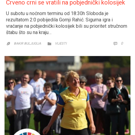
Crveno crni se vratili na pobjednički kolosijek
U subotu u noćnom terminu od 18:30h Sloboda je
rezultatom 2:0 pobijedila Gornji Rahić. Sigurna igra i
vraćanje na pobjednički kolosijek bili su prioritet stručnom
štabu što su na kraju…
CATEGORY
COMM
0


BAKIR BULJUGIJA
VIJESTI
