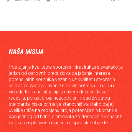
BAKIR BULJUGIJA
VIJESTI

NAŠA MISIJA
Postojanje kvalitetne sportske infrastrukture svakako je
jedan od osnovnih preduslova za jačanje interesa
potencijalnih korisnika vezanih uz kvalitetu stvorenih
uslova za zadovoljavanje njihovih potreba. Imajući u
vidu da trenutna situaciju u našem društvu (kriza,
recesija, porast broja nezaposlenih, pad životnog
standarda, niska primanja stanovništva i tako dalje)
uvelike utiče na procjenu broja potencijalnih korisnika
kao jednog od bitnih elemenata za donošenje konačnih
odluka o isplativosti ulaganja u sportske objekte.