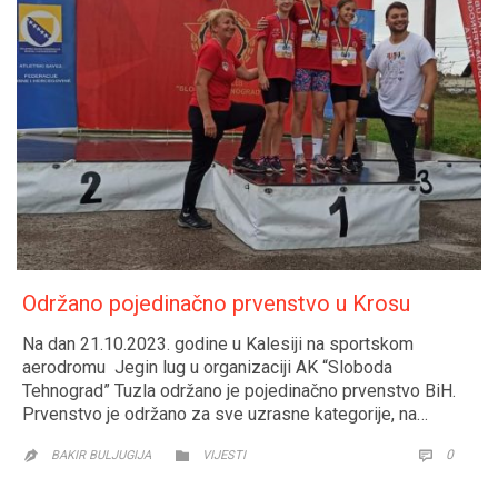
Održano pojedinačno prvenstvo u Krosu
Na dan 21.10.2023. godine u Kalesiji na sportskom
aerodromu Jegin lug u organizaciji AK “Sloboda
Tehnograd” Tuzla održano je pojedinačno prvenstvo BiH.
Prvenstvo je održano za sve uzrasne kategorije, na…
CATEGORY
COMM
0


BAKIR BULJUGIJA
VIJESTI
