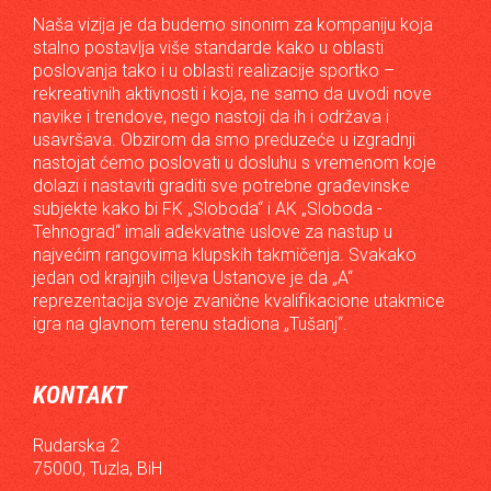
Naša vizija je da budemo sinonim za kompaniju koja
stalno postavlja više standarde kako u oblasti
poslovanja tako i u oblasti realizacije sportko –
rekreativnih aktivnosti i koja, ne samo da uvodi nove
navike i trendove, nego nastoji da ih i održava i
usavršava. Obzirom da smo preduzeće u izgradnji
nastojat ćemo poslovati u dosluhu s vremenom koje
dolazi i nastaviti graditi sve potrebne građevinske
subjekte kako bi FK „Sloboda“ i AK „Sloboda -
Tehnograd“ imali adekvatne uslove za nastup u
najvećim rangovima klupskih takmičenja. Svakako
jedan od krajnjih ciljeva Ustanove je da „A“
reprezentacija svoje zvanične kvalifikacione utakmice
igra na glavnom terenu stadiona „Tušanj“.
KONTAKT
Rudarska 2
75000, Tuzla, BiH