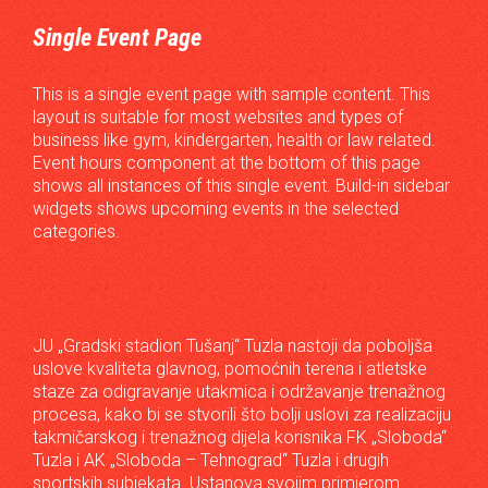
Single Event Page
This is a single event page with sample content. This
layout is suitable for most websites and types of
business like gym, kindergarten, health or law related.
Event hours component at the bottom of this page
shows all instances of this single event. Build-in sidebar
widgets shows upcoming events in the selected
categories.
JU „Gradski stadion Tušanj“ Tuzla nastoji da poboljša
uslove kvaliteta glavnog, pomoćnih terena i atletske
staze za odigravanje utakmica i održavanje trenažnog
procesa, kako bi se stvorili što bolji uslovi za realizaciju
takmičarskog i trenažnog dijela korisnika FK „Sloboda“
Tuzla i AK „Sloboda – Tehnograd“ Tuzla i drugih
sportskih subjekata. Ustanova svojim primjerom