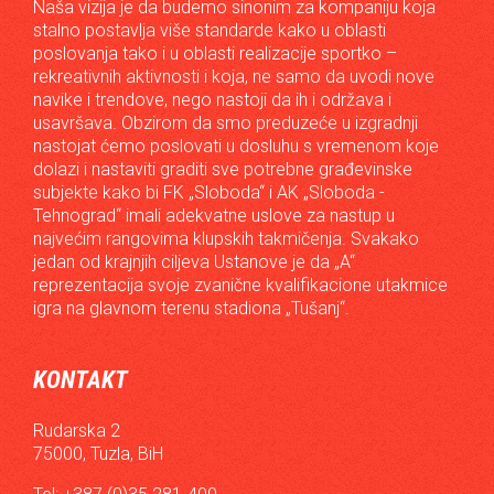
Naša vizija je da budemo sinonim za kompaniju koja
stalno postavlja više standarde kako u oblasti
poslovanja tako i u oblasti realizacije sportko –
rekreativnih aktivnosti i koja, ne samo da uvodi nove
navike i trendove, nego nastoji da ih i održava i
usavršava. Obzirom da smo preduzeće u izgradnji
nastojat ćemo poslovati u dosluhu s vremenom koje
dolazi i nastaviti graditi sve potrebne građevinske
subjekte kako bi FK „Sloboda“ i AK „Sloboda -
Tehnograd“ imali adekvatne uslove za nastup u
najvećim rangovima klupskih takmičenja. Svakako
jedan od krajnjih ciljeva Ustanove je da „A“
reprezentacija svoje zvanične kvalifikacione utakmice
igra na glavnom terenu stadiona „Tušanj“.
KONTAKT
Rudarska 2
75000, Tuzla, BiH