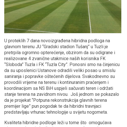
U proteklih 7 dana novoizgrađena hibridna podloga na
glavnom terenu JU “Gradski stadion Tušanj” u Tuzli je
pretrpila ogromno opterećenje, obzirom da su odigrane i
realizovane 4 zvanične utakmice naših korisnika FK
“Sloboda” Tuzla i FK “Tuzla City”. Ponosni smo na činjenicu
da su uposlenici Ustanove odradili veliki posao u smislu
saniranja i popravke oštećenih dijelova. Svakodnevno su
provodili vrijeme na terenu i kontinuranim praćenjem i
koordinacijom sa NS BiH uspjeli sačuvati teren i održati
stanje terena na zavidnom nivou. Još jednom se pokazalo
da je projekat “Potpuna rekonstrukcija glavnih terena
premijer lige” pun pogodak te da hibridni travnjaci
predstavljaju vrhunac tehnologije u svijetu nogometa.
Kvaliteta hibridne podloge leži u tome što omogućava