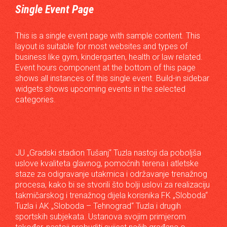
Single Event Page
This is a single event page with sample content. This
layout is suitable for most websites and types of
business like gym, kindergarten, health or law related.
Event hours component at the bottom of this page
shows all instances of this single event. Build-in sidebar
widgets shows upcoming events in the selected
categories.
JU „Gradski stadion Tušanj“ Tuzla nastoji da poboljša
uslove kvaliteta glavnog, pomoćnih terena i atletske
staze za odigravanje utakmica i održavanje trenažnog
procesa, kako bi se stvorili što bolji uslovi za realizaciju
takmičarskog i trenažnog dijela korisnika FK „Sloboda“
Tuzla i AK „Sloboda – Tehnograd“ Tuzla i drugih
sportskih subjekata. Ustanova svojim primjerom