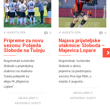
Comments
Co
6. AUGUSTA 2026.
4. AUGUSTA 2026.
0
0


Pripreme za novu
Najava prijateljske
sezonu: Pobjeda
utakmice: Sloboda –
Slobode na Tušnju
Majevica Lopare
Nogometaši tuzlanske
Nogometaši tuzlanske
Slobode u prijateljskoj
Slobode u okviru
utakmici na stadionu
priprema za predstojeću
Tušanj pobijedili su
sezonu Prve lige FBIH, u
ekipu FK „Majevica
srijedu 5.augusta…
Lopare“…
OBJAVLJENO U
OBJAVLJENO U
KATEGORIJI:
VIJESTI
KATEGORIJI:
VIJESTI