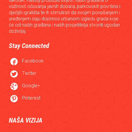
također, nastoji probuditi svijest naših građana o
važnosti očuvanja javnih dobara, parkovskih površina i
dječijih igrališta te ih stimulirati da svojim ponašanjem i
uređenjem daju doprinos urbanom izgledu grada koje
će od naših građana i naših posjetitelja stvoriti ugodan
doživljaj.
Stay Connected

Facebook

Twitter

Google+

Pinterest
NAŠA VIZIJA