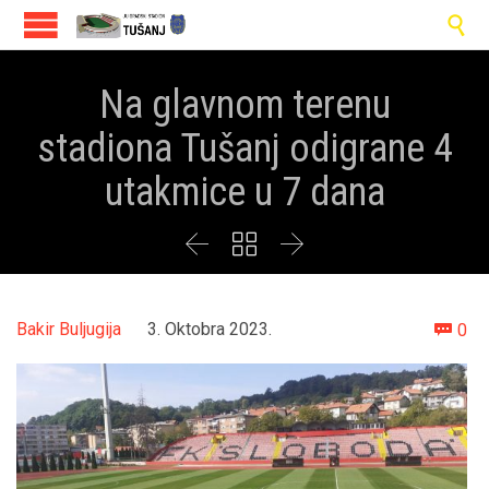

Na glavnom terenu
stadiona Tušanj odigrane 4
utakmice u 7 dana



Co
Bakir Buljugija
3. Oktobra 2023.
0
