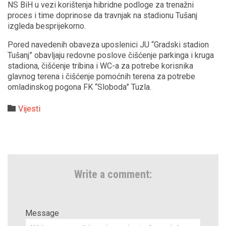
NS BiH u vezi korištenja hibridne podloge za trenažni
proces i time doprinose da travnjak na stadionu Tušanj
izgleda besprijekorno.
Pored navedenih obaveza uposlenici JU “Gradski stadion
Tušanj” obavljaju redovne poslove čišćenje parkinga i kruga
stadiona, čišćenje tribina i WC-a za potrebe korisnika
glavnog terena i čišćenje pomoćnih terena za potrebe
omladinskog pogona FK “Sloboda” Tuzla.
Category

Vijesti
Write a comment:
Message