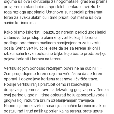
sigurne uslove i okruženje za nogometaše, građene prema
provjerenim standardima sportskih centara u svijetu. Iz
toga razloga uposlenici Ustanove su nastojali pripremati
teren za svaku utakmicu i time pružiti optimalne uslove
našim korisnicima.
Kako bismo iskoristili pauzu, za naredni period uposlenici
Ustanove će pristupiti planiranoj vertikulaciji hibridne
podloge posebnom mašinom namijenjenom za tu vrstu
posla. Svrha vertikulacije jeste da se sa terena skloni i
izbaci suha trava i polusuhe biljke koje često predstavljaju
pojave bolesti i korova na terenu.
Vertikulacijom odnosno rezanjem površine na dubini 1 –
2cm prorjeđujemo teren i dajemo više šansi da se teren
oporavi i dozvoljava korijenu rast nove i čvršće trave.
Poslije vertikuliranja pristupit ćemo razbacivanju i
dosijavanju sjemena trave i adekvatnog gnojiva previđen za
ovaj period u godini i time osigurati bolju apsorpciju vode i
gnojiva koji rezultira bržim ozelenjivanjem travnjaka.
Napominjemo izuzetnu saradnju sa našim korisnicima koji
poštuju rad i trud naših uposlenika na terenu, prate upute