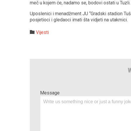
meč u kojem će, nadamo se, bodovi ostati u Tuzli.
Uposlenici i menadžment JU “Gradski stadion Tušan
posjetioci i gledaoci imati šta vidjeti na utakmici.
Category

Vijesti
W
Message