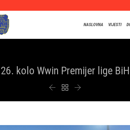
NASLOVNA
VIJESTI
D
26. kolo Wwin Premijer lige BiH


