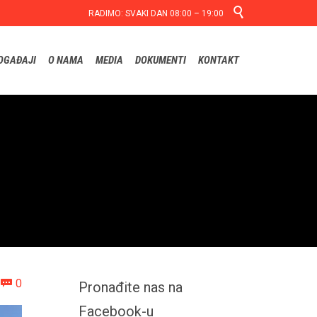

RADIMO: SVAKI DAN 08:00 – 19:00
Skip
OGAĐAJI
O NAMA
MEDIA
DOKUMENTI
KONTAKT
to
content
Comments
0

Pronađite nas na
Facebook-u