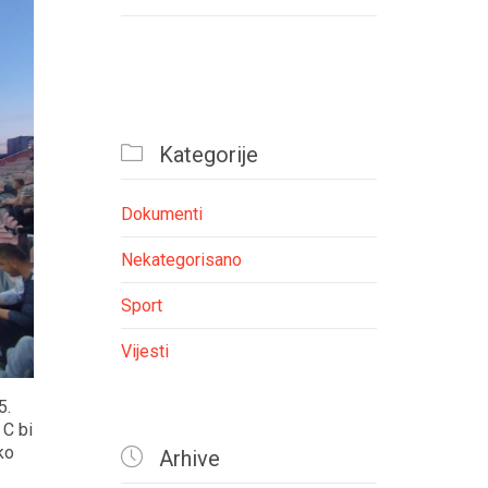

Kategorije
Dokumenti
Nekategorisano
Sport
Vijesti
5.
 C bi
ko

Arhive