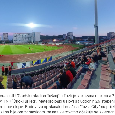
renu JU “Gradski stadion Tušanj” u Tuzli je zakazana utakmica 2
” i NK “Široki Brijeg”. Meteorološki uslovi sa ugodnih 26 stepeni
igre obje ekipe. Bodovi za opstanak domaćina “Tuzla City” su prije
azi sa bijelom zastavicom, pa nas vjerovatno očekuje neizvjestan