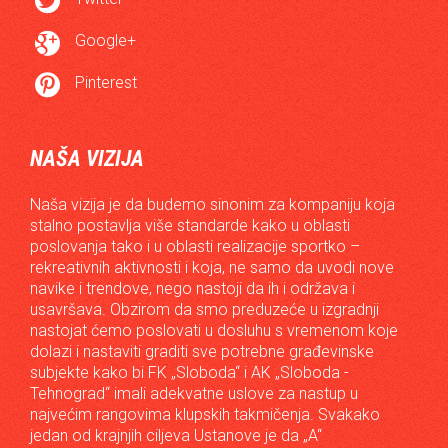


Google+

Pinterest
NAŠA VIZIJA
Naša vizija je da budemo sinonim za kompaniju koja
stalno postavlja više standarde kako u oblasti
poslovanja tako i u oblasti realizacije sportko –
rekreativnih aktivnosti i koja, ne samo da uvodi nove
navike i trendove, nego nastoji da ih i održava i
usavršava. Obzirom da smo preduzeće u izgradnji
nastojat ćemo poslovati u dosluhu s vremenom koje
dolazi i nastaviti graditi sve potrebne građevinske
subjekte kako bi FK „Sloboda“ i AK „Sloboda -
Tehnograd“ imali adekvatne uslove za nastup u
najvećim rangovima klupskih takmičenja. Svakako
jedan od krajnjih ciljeva Ustanove je da „A“