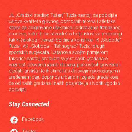
JU „Gradski stadion Tušanj“ Tuzla nastoji da poboljša
uslove kvaliteta glavnog, pomoćnih terena i atletske
staze za odigravanje utakmica i održavanje trenažnog
procesa, kako bi se stvorili što bolji uslovi za realizaciju
takmičarskog i trenažnog dijela korisnika FK „Sloboda“
Tuzla i AK „Sloboda – Tehnograd“ Tuzla i drugih
sportskih subjekata. Ustanova svojim primjerom
također, nastoji probuditi svijest naših građana o
važnosti očuvanja javnih dobara, parkovskih površina i
dječijih igrališta te ih stimulirati da svojim ponašanjem i
uređenjem daju doprinos urbanom izgledu grada koje
će od naših građana i naših posjetitelja stvoriti ugodan
doživljaj.
Stay Connected

Facebook
Twitter