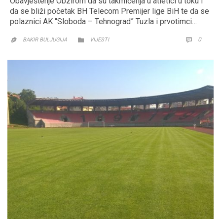
Obavještenje Obzirom da su takmičenja u atletici u toku i
da se bliži početak BH Telecom Premijer lige BiH te da se
polaznici AK “Sloboda – Tehnograd” Tuzla i prvotimci…
CATEGORY
COMM
0


BAKIR BULJUGIJA
VIJESTI
