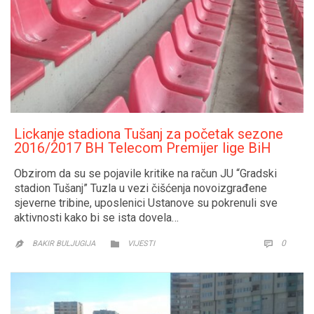
Lickanje stadiona Tušanj za početak sezone
2016/2017 BH Telecom Premijer lige BiH
Obzirom da su se pojavile kritike na račun JU “Gradski
stadion Tušanj” Tuzla u vezi čišćenja novoizgrađene
sjeverne tribine, uposlenici Ustanove su pokrenuli sve
aktivnosti kako bi se ista dovela…
CATEGORY
COMM
0


BAKIR BULJUGIJA
VIJESTI
