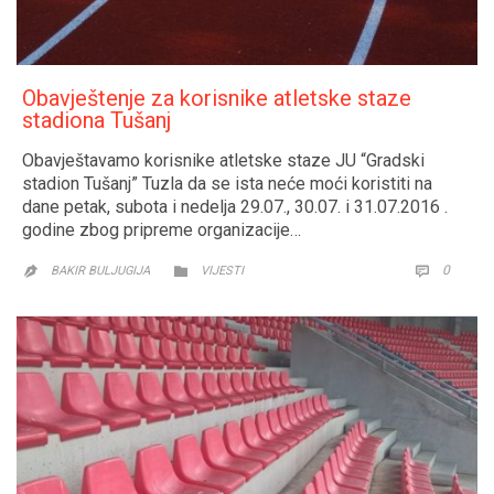
Obavještenje za korisnike atletske staze
stadiona Tušanj
Obavještavamo korisnike atletske staze JU “Gradski
stadion Tušanj” Tuzla da se ista neće moći koristiti na
dane petak, subota i nedelja 29.07., 30.07. i 31.07.2016 .
godine zbog pripreme organizacije…
CATEGORY
COMM
0


BAKIR BULJUGIJA
VIJESTI
