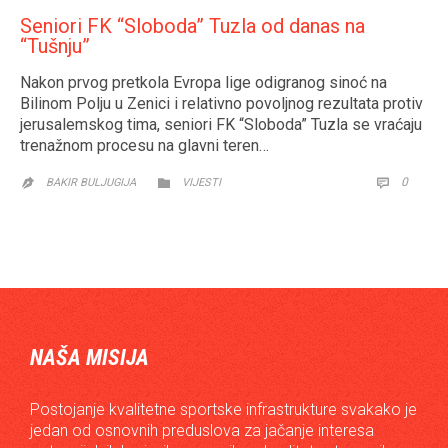
Seniori FK “Sloboda” Tuzla od danas na
“Tušnju”
Nakon prvog pretkola Evropa lige odigranog sinoć na
Bilinom Polju u Zenici i relativno povoljnog rezultata protiv
jerusalemskog tima, seniori FK “Sloboda” Tuzla se vraćaju
trenažnom procesu na glavni teren…
CATEGORY
COMM
0


BAKIR BULJUGIJA
VIJESTI

NAŠA MISIJA
Postojanje kvalitetne sportske infrastrukture svakako je
jedan od osnovnih preduslova za jačanje interesa