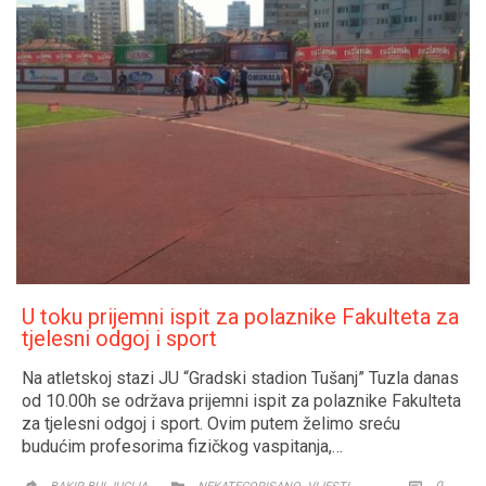
U toku prijemni ispit za polaznike Fakulteta za
tjelesni odgoj i sport
Na atletskoj stazi JU “Gradski stadion Tušanj” Tuzla danas
od 10.00h se održava prijemni ispit za polaznike Fakulteta
za tjelesni odgoj i sport. Ovim putem želimo sreću
budućim profesorima fizičkog vaspitanja,…
CATEGORY
COMM