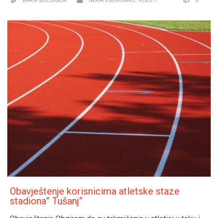
,
0


BAKIR BULJUGIJA
NEKATEGORISANO
VIJESTI

Obavještenje korisnicima atletske staze
stadiona” Tušanj”