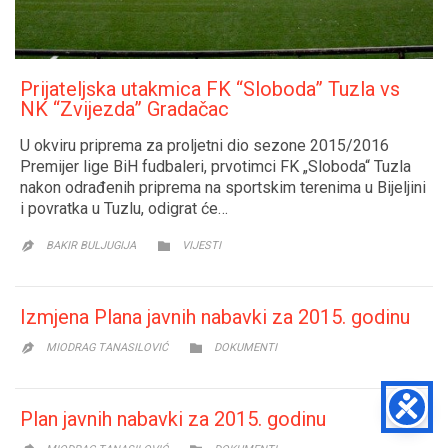
Prijateljska utakmica FK “Sloboda” Tuzla vs
NK “Zvijezda” Gradačac
U okviru priprema za proljetni dio sezone 2015/2016
Premijer lige BiH fudbaleri, prvotimci FK „Sloboda“ Tuzla
nakon odrađenih priprema na sportskim terenima u Bijeljini
i povratka u Tuzlu, odigrat će…
CATEGORY

BAKIR BULJUGIJA
VIJESTI

Izmjena Plana javnih nabavki za 2015. godinu
CATEGORY

MIODRAG TANASILOVIĆ
DOKUMENTI

Plan javnih nabavki za 2015. godinu
CATEGORY