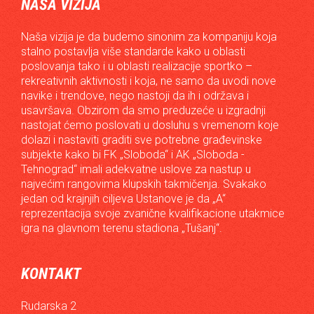
NAŠA VIZIJA
Naša vizija je da budemo sinonim za kompaniju koja
stalno postavlja više standarde kako u oblasti
poslovanja tako i u oblasti realizacije sportko –
rekreativnih aktivnosti i koja, ne samo da uvodi nove
navike i trendove, nego nastoji da ih i održava i
usavršava. Obzirom da smo preduzeće u izgradnji
nastojat ćemo poslovati u dosluhu s vremenom koje
dolazi i nastaviti graditi sve potrebne građevinske
subjekte kako bi FK „Sloboda“ i AK „Sloboda -
Tehnograd“ imali adekvatne uslove za nastup u
najvećim rangovima klupskih takmičenja. Svakako
jedan od krajnjih ciljeva Ustanove je da „A“
reprezentacija svoje zvanične kvalifikacione utakmice
igra na glavnom terenu stadiona „Tušanj“.
KONTAKT
Rudarska 2