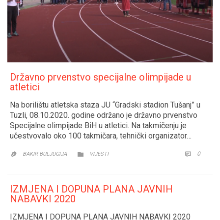
Državno prvenstvo specijalne olimpijade u
atletici
Na borilištu atletska staza JU “Gradski stadion Tušanj” u
Tuzli, 08.10.2020. godine održano je državno prvenstvo
Specijalne olimpijade BiH u atletici. Na takmičenju je
učestvovalo oko 100 takmičara, tehnički organizator…
CATEGORY
COMM
0


BAKIR BULJUGIJA
VIJESTI

IZMJENA I DOPUNA PLANA JAVNIH
NABAVKI 2020
IZMJENA I DOPUNA PLANA JAVNIH NABAVKI 2020