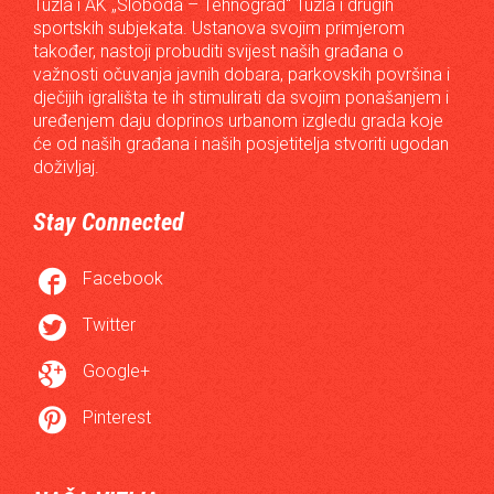
Tuzla i AK „Sloboda – Tehnograd“ Tuzla i drugih
sportskih subjekata. Ustanova svojim primjerom
također, nastoji probuditi svijest naših građana o
važnosti očuvanja javnih dobara, parkovskih površina i
dječijih igrališta te ih stimulirati da svojim ponašanjem i
uređenjem daju doprinos urbanom izgledu grada koje
će od naših građana i naših posjetitelja stvoriti ugodan
doživljaj.
Stay Connected

Facebook

Twitter

Google+

Pinterest