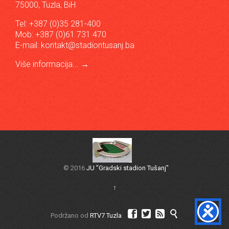
75000, Tuzla, BiH
Tel: +387 (0)35 281-400
Mob: +387 (0)61 731 470
E-mail:
kontakt@stadiontusanj.ba
Više informacija...
→
© 2016
JU "Gradski stadion Tušanj"
↑




Podržano od
RTV7 Tuzla