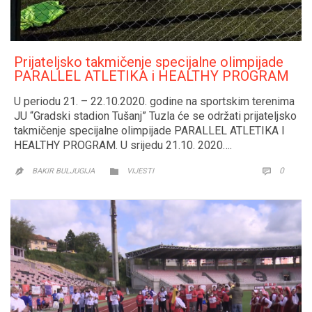
Prijateljsko takmičenje specijalne olimpijade
PARALLEL ATLETIKA i HEALTHY PROGRAM
U periodu 21. – 22.10.2020. godine na sportskim terenima
JU “Gradski stadion Tušanj” Tuzla će se održati prijateljsko
takmičenje specijalne olimpijade PARALLEL ATLETIKA I
HEALTHY PROGRAM. U srijedu 21.10. 2020….
CATEGORY
COMM
0


BAKIR BULJUGIJA
VIJESTI
