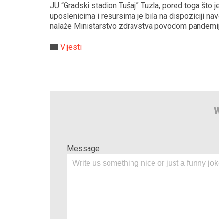
JU “Gradski stadion Tušaj” Tuzla, pored toga što j
uposlenicima i resursima je bila na dispoziciji na
nalaže Ministarstvo zdravstva povodom pandemij
Category

Vijesti
W
Message