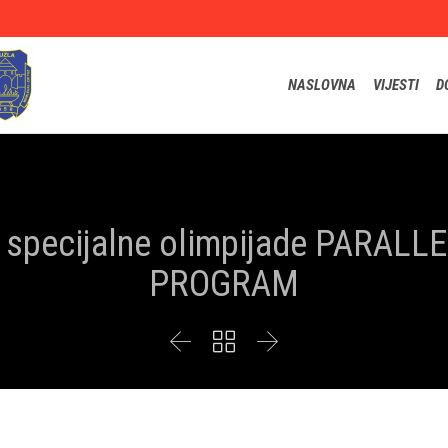
NASLOVNA
VIJESTI
D
je specijalne olimpijade PARAL
PROGRAM


