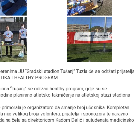
erenima JU “Gradski stadion Tušanj” Tuzla će se održati prijatelj
LETIKA I HEALTHY PROGRAM.
iona “Tušanj” se održao healthy program, gdje su se
 godine planirano atletsko takmičenje na atletskoj stazi stadiona
primorala je organizatore da smanje broj učesnika. Kompletan
a nije velikog broja volontera, prijatelja i sponozora te naravno
la na čelu sa direktoricom Kadom Delić i sutudenata medicinsk