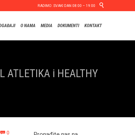

RADIMO: SVAKI DAN 08:00 – 19:00
Skip
OGAĐAJI
O NAMA
MEDIA
DOKUMENTI
KONTAKT
to
content
LEL ATLETIKA i HEALTHY
Comments
0

Pronađite nas na