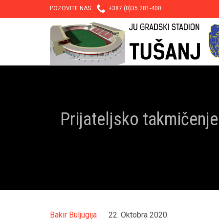

POZOVITE NAS:
+387 (0)35 281-400
Prijateljsko takmičen
Bakir Buljugija
22. Oktobra 2020.