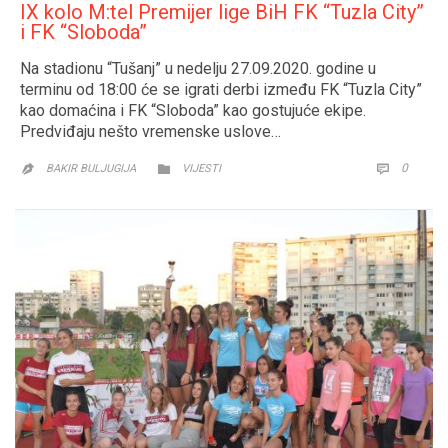
IX kolo M:tel Premijer lige BiH FK “Tuzla City”
i FK “Sloboda”
Na stadionu “Tušanj” u nedelju 27.09.2020. godine u
terminu od 18:00 će se igrati derbi između FK “Tuzla City”
kao domaćina i FK “Sloboda” kao gostujuće ekipe.
Predviđaju nešto vremenske uslove…
CATEGORY
COMM
0


BAKIR BULJUGIJA
VIJESTI
