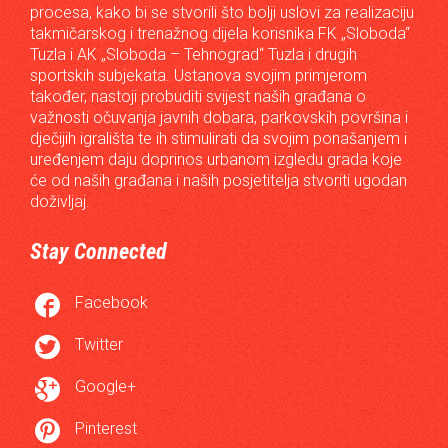
procesa, kako bi se stvorili što bolji uslovi za realizaciju
takmičarskog i trenažnog dijela korisnika FK „Sloboda“
Tuzla i AK „Sloboda – Tehnograd“ Tuzla i drugih
sportskih subjekata. Ustanova svojim primjerom
također, nastoji probuditi svijest naših građana o
važnosti očuvanja javnih dobara, parkovskih površina i
dječijih igrališta te ih stimulirati da svojim ponašanjem i
uređenjem daju doprinos urbanom izgledu grada koje
će od naših građana i naših posjetitelja stvoriti ugodan
doživljaj.
Stay Connected

Facebook

Twitter

Google+

Pinterest