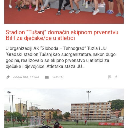
Stadion “Tušanj” domaćin ekipnom prvenstvu
BiH za dječake/ce u atletici
U organizaciji AK “Sloboda – Tehnograd” Tuzla i JU
“Gradski stadion Tušanj kao suorganizatora, nakon dugo
godina, realizovalo se ekipno prvenstvo u atletici za
dječake i djevojčice. Atletska staza JU…
CATEGORY
COMM
0


BAKIR BULJUGIJA
VIJESTI
