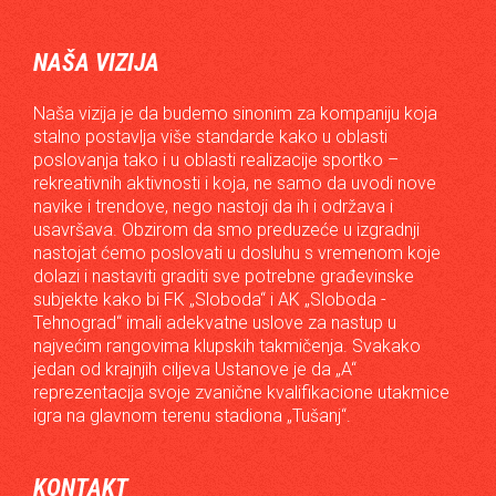
NAŠA VIZIJA
Naša vizija je da budemo sinonim za kompaniju koja
stalno postavlja više standarde kako u oblasti
poslovanja tako i u oblasti realizacije sportko –
rekreativnih aktivnosti i koja, ne samo da uvodi nove
navike i trendove, nego nastoji da ih i održava i
usavršava. Obzirom da smo preduzeće u izgradnji
nastojat ćemo poslovati u dosluhu s vremenom koje
dolazi i nastaviti graditi sve potrebne građevinske
subjekte kako bi FK „Sloboda“ i AK „Sloboda -
Tehnograd“ imali adekvatne uslove za nastup u
najvećim rangovima klupskih takmičenja. Svakako
jedan od krajnjih ciljeva Ustanove je da „A“
reprezentacija svoje zvanične kvalifikacione utakmice
igra na glavnom terenu stadiona „Tušanj“.
KONTAKT