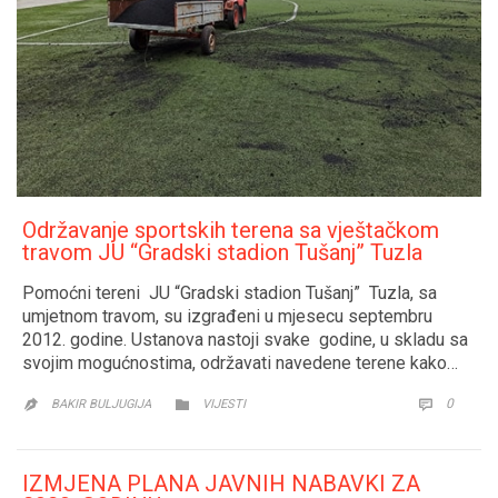
Održavanje sportskih terena sa vještačkom
travom JU “Gradski stadion Tušanj” Tuzla
Pomoćni tereni JU “Gradski stadion Tušanj” Tuzla, sa
umjetnom travom, su izgrađeni u mjesecu septembru
2012. godine. Ustanova nastoji svake godine, u skladu sa
svojim mogućnostima, održavati navedene terene kako…
CATEGORY
COMM
0


BAKIR BULJUGIJA
VIJESTI

IZMJENA PLANA JAVNIH NABAVKI ZA