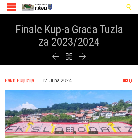

Finale Kup-a Grada Tuzla
za 2023/2024



Co
Bakir Buljugija
12. Juna 2024.
0
