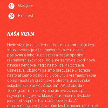

Google+

Pinterest
NAŠA VIZIJA
Naša vizija je da budemo sinonim za kompaniju koja
stalno postavlja više standarde kako u oblasti
poslovanja tako i u oblasti realizacije sportko –
rekreativnih aktivnosti i koja, ne samo da uvodi nove
navike i trendove, nego nastoji da ih i održava i
usavršava. Obzirom da smo preduzeće u izgradnji
nastojat ćemo poslovati u dosluhu s vremenom koje
dolazi i nastaviti graditi sve potrebne građevinske
subjekte kako bi FK „Sloboda“ i AK „Sloboda -
Tehnograd“ imali adekvatne uslove za nastup u
najvećim rangovima klupskih takmičenja. Svakako
jedan od krajnjih ciljeva Ustanove je da „A“
reprezentacija svoje zvanične kvalifikacione utakmice