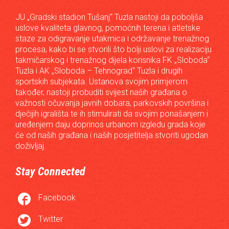
JU „Gradski stadion Tušanj“ Tuzla nastoji da poboljša
uslove kvaliteta glavnog, pomoćnih terena i atletske
staze za odigravanje utakmica i održavanje trenažnog
procesa, kako bi se stvorili što bolji uslovi za realizaciju
takmičarskog i trenažnog dijela korisnika FK „Sloboda“
Tuzla i AK „Sloboda – Tehnograd“ Tuzla i drugih
sportskih subjekata. Ustanova svojim primjerom
također, nastoji probuditi svijest naših građana o
važnosti očuvanja javnih dobara, parkovskih površina i
dječijih igrališta te ih stimulirati da svojim ponašanjem i
uređenjem daju doprinos urbanom izgledu grada koje
će od naših građana i naših posjetitelja stvoriti ugodan
doživljaj.
Stay Connected

Facebook

Twitter