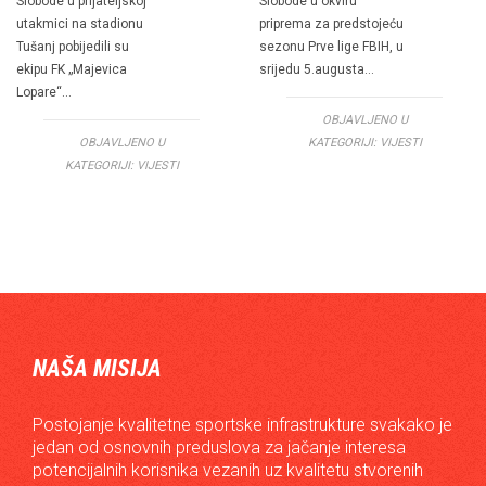
Slobode u prijateljskoj
Slobode u okviru
utakmici na stadionu
priprema za predstojeću
Tušanj pobijedili su
sezonu Prve lige FBIH, u
ekipu FK „Majevica
srijedu 5.augusta…
Lopare“…
OBJAVLJENO U
OBJAVLJENO U
KATEGORIJI:
VIJESTI
KATEGORIJI:
VIJESTI
NAŠA MISIJA
Postojanje kvalitetne sportske infrastrukture svakako je
jedan od osnovnih preduslova za jačanje interesa
potencijalnih korisnika vezanih uz kvalitetu stvorenih