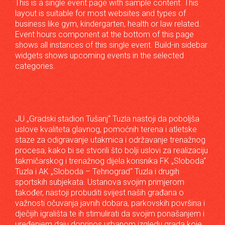
This is a single event page with sample content. This
layout is suitable for most websites and types of
business like gym, kindergarten, health or law related.
Event hours component at the bottom of this page
shows all instances of this single event. Build-in sidebar
widgets shows upcoming events in the selected
categories.
JU „Gradski stadion Tušanj“ Tuzla nastoji da poboljša
uslove kvaliteta glavnog, pomoćnih terena i atletske
staze za odigravanje utakmica i održavanje trenažnog
procesa, kako bi se stvorili što bolji uslovi za realizaciju
takmičarskog i trenažnog dijela korisnika FK „Sloboda“
Tuzla i AK „Sloboda – Tehnograd“ Tuzla i drugih
sportskih subjekata. Ustanova svojim primjerom
također, nastoji probuditi svijest naših građana o
važnosti očuvanja javnih dobara, parkovskih površina i
dječijih igrališta te ih stimulirati da svojim ponašanjem i
uređenjem daju doprinos urbanom izgledu grada koje