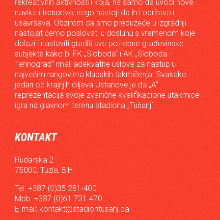
rekreativnih aktivnosti i koja, ne samo da uvodi nove
navike i trendove, nego nastoji da ih i održava i
usavršava. Obzirom da smo preduzeće u izgradnji
nastojat ćemo poslovati u dosluhu s vremenom koje
dolazi i nastaviti graditi sve potrebne građevinske
subjekte kako bi FK „Sloboda“ i AK „Sloboda -
Tehnograd“ imali adekvatne uslove za nastup u
najvećim rangovima klupskih takmičenja. Svakako
jedan od krajnjih ciljeva Ustanove je da „A“
reprezentacija svoje zvanične kvalifikacione utakmice
igra na glavnom terenu stadiona „Tušanj“.
KONTAKT
Rudarska 2
75000, Tuzla, BiH
Tel: +387 (0)35 281-400
Mob: +387 (0)61 731 470
E-mail:
kontakt@stadiontusanj.ba