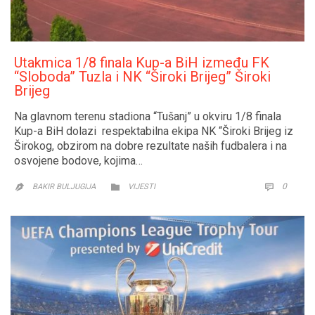
Utakmica 1/8 finala Kup-a BiH između FK
“Sloboda” Tuzla i NK “Široki Brijeg” Široki
Brijeg
Na glavnom terenu stadiona “Tušanj” u okviru 1/8 finala
Kup-a BiH dolazi respektabilna ekipa NK “Široki Brijeg iz
Širokog, obzirom na dobre rezultate naših fudbalera i na
osvojene bodove, kojima…
CATEGORY
COMM
0


BAKIR BULJUGIJA
VIJESTI
