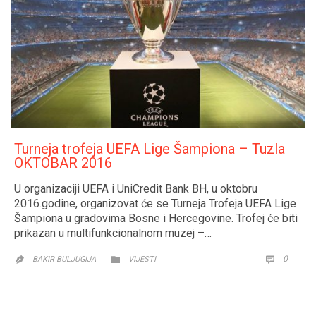
Turneja trofeja UEFA Lige Šampiona – Tuzla
OKTOBAR 2016
U organizaciji UEFA i UniCredit Bank BH, u oktobru
2016.godine, organizovat će se Turneja Trofeja UEFA Lige
Šampiona u gradovima Bosne i Hercegovine. Trofej će biti
prikazan u multifunkcionalnom muzej –…
CATEGORY
COMM
0


BAKIR BULJUGIJA
VIJESTI
