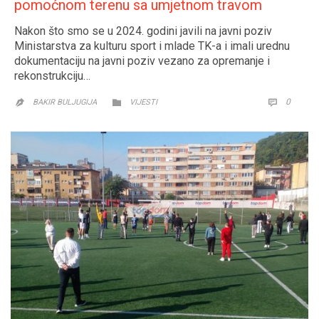
pomoćnom terenu sa umjetnom travom
Nakon što smo se u 2024. godini javili na javni poziv
Ministarstva za kulturu sport i mlade TK-a i imali urednu
dokumentaciju na javni poziv vezano za opremanje i
rekonstrukciju…
CATEGORY
COMM
0


BAKIR BULJUGIJA
VIJESTI
