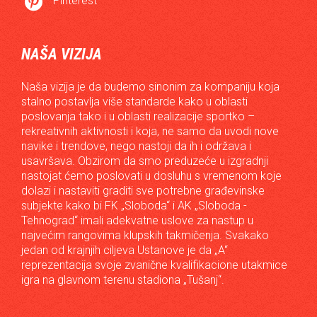

Pinterest
NAŠA VIZIJA
Naša vizija je da budemo sinonim za kompaniju koja
stalno postavlja više standarde kako u oblasti
poslovanja tako i u oblasti realizacije sportko –
rekreativnih aktivnosti i koja, ne samo da uvodi nove
navike i trendove, nego nastoji da ih i održava i
usavršava. Obzirom da smo preduzeće u izgradnji
nastojat ćemo poslovati u dosluhu s vremenom koje
dolazi i nastaviti graditi sve potrebne građevinske
subjekte kako bi FK „Sloboda“ i AK „Sloboda -
Tehnograd“ imali adekvatne uslove za nastup u
najvećim rangovima klupskih takmičenja. Svakako
jedan od krajnjih ciljeva Ustanove je da „A“
reprezentacija svoje zvanične kvalifikacione utakmice
igra na glavnom terenu stadiona „Tušanj“.