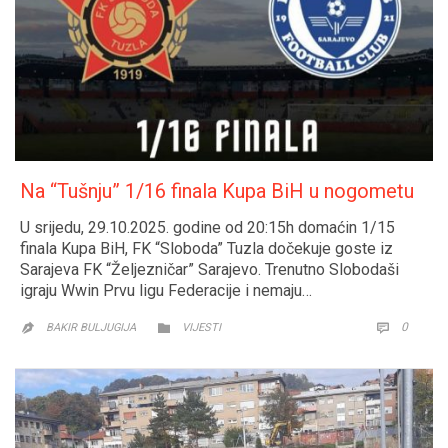
Na “Tušnju” 1/16 finala Kupa BiH u nogometu
U srijedu, 29.10.2025. godine od 20:15h domaćin 1/15
finala Kupa BiH, FK “Sloboda” Tuzla dočekuje goste iz
Sarajeva FK “Željezničar” Sarajevo. Trenutno Slobodaši
igraju Wwin Prvu ligu Federacije i nemaju…
CATEGORY
COMM
0


BAKIR BULJUGIJA
VIJESTI
