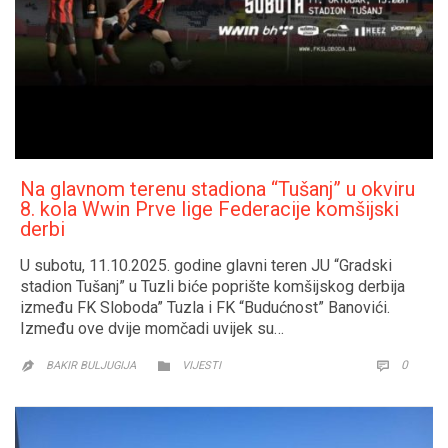
Na glavnom terenu stadiona “Tušanj” u okviru
8. kola Wwin Prve lige Federacije komšijski
derbi
U subotu, 11.10.2025. godine glavni teren JU “Gradski
stadion Tušanj” u Tuzli biće poprište komšijskog derbija
između FK Sloboda” Tuzla i FK “Budućnost” Banovići.
Između ove dvije momčadi uvijek su…
CATEGORY
COMM
0


BAKIR BULJUGIJA
VIJESTI
