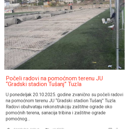
Počeli radovi na pomoćnom terenu JU
“Gradski stadion Tušanj” Tuzla
U ponedeljak 20.10.2025. godine zvanično su počeli radovi
na pomoćnom terenu JU “Gradski stadion Tušanj” Tuzla.
Radovi obuhvataju rekonstrukciju zaštitne ograde oko
pomoćnih terena, sanacija tribina i zaštitne ograde
pomoćnog…
CATEGORY