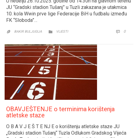
U nedelju 26.10.2025. godine od 14:30h na glavnom terenu
JU “Gradski stadion Tušanj” u Tuzli zakazana je utakmica
10. kola Wwin prve lige Federacije BiH u fudbalu između
FK “Sloboda”…
CATEGORY
COMM
0


BAKIR BULJUGIJA
VIJESTI

OBAVJEŠTENJE o terminima korištenja
atletske staze
O B A V J E Š T E NJ E o korištenju atletske staze JU
„Gradski stadion Tušanj“ Tuzla Odlukom Gradskog Vijeća