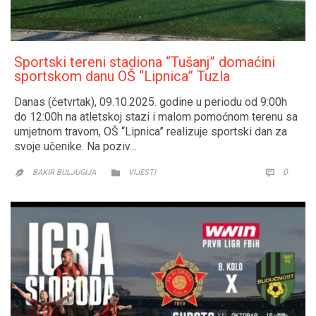
Sportski tereni stadiona “Tušanj” domaćini
sportskom danu OŠ “Lipnica” Tuzla
Danas (četvrtak), 09.10.2025. godine u periodu od 9:00h
do 12:00h na atletskoj stazi i malom pomoćnom terenu sa
umjetnom travom, OŠ “Lipnica” realizuje sportski dan za
svoje učenike. Na poziv…
CATEGORY
COMM
0


BAKIR BULJUGIJA
VIJESTI
