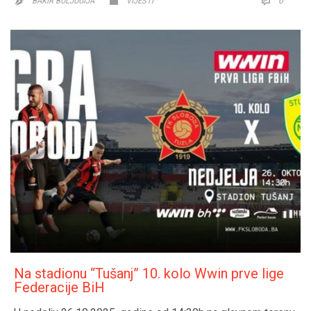
COMM
0


BAKIR BULJUGIJA
VIJESTI

Na stadionu “Tušanj” 10. kolo Wwin prve lige
Federacije BiH