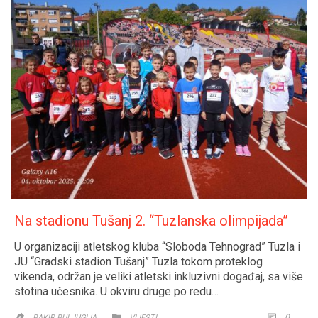
Na stadionu Tušanj 2. “Tuzlanska olimpijada”
U organizaciji atletskog kluba “Sloboda Tehnograd” Tuzla i
JU “Gradski stadion Tušanj” Tuzla tokom proteklog
vikenda, održan je veliki atletski inkluzivni događaj, sa više
stotina učesnika. U okviru druge po redu…
CATEGORY
COMM
0


BAKIR BULJUGIJA
VIJESTI
