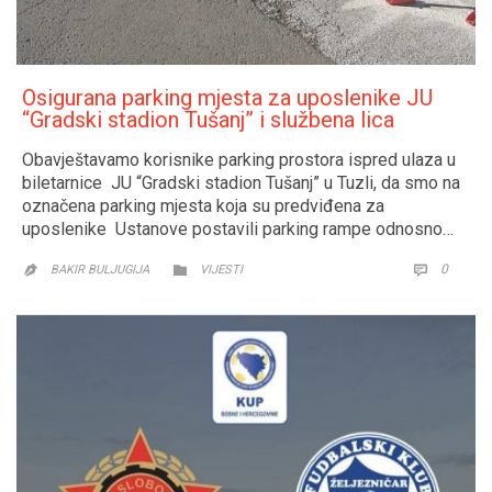
Osigurana parking mjesta za uposlenike JU
“Gradski stadion Tušanj” i službena lica
Obavještavamo korisnike parking prostora ispred ulaza u
biletarnice JU “Gradski stadion Tušanj” u Tuzli, da smo na
označena parking mjesta koja su predviđena za
uposlenike Ustanove postavili parking rampe odnosno…
CATEGORY
COMM
0


BAKIR BULJUGIJA
VIJESTI
