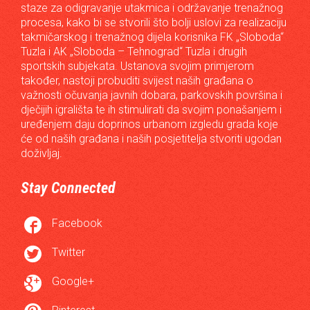
staze za odigravanje utakmica i održavanje trenažnog
procesa, kako bi se stvorili što bolji uslovi za realizaciju
takmičarskog i trenažnog dijela korisnika FK „Sloboda“
Tuzla i AK „Sloboda – Tehnograd“ Tuzla i drugih
sportskih subjekata. Ustanova svojim primjerom
također, nastoji probuditi svijest naših građana o
važnosti očuvanja javnih dobara, parkovskih površina i
dječijih igrališta te ih stimulirati da svojim ponašanjem i
uređenjem daju doprinos urbanom izgledu grada koje
će od naših građana i naših posjetitelja stvoriti ugodan
doživljaj.
Stay Connected

Facebook

Twitter

Google+