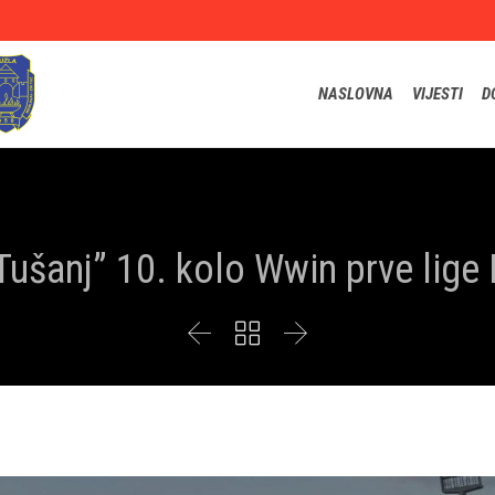
NASLOVNA
VIJESTI
D
Tušanj” 10. kolo Wwin prve lige 


