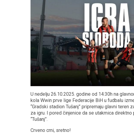
U nedelju 26.10.2025. godine od 14:30h na glavnom
kola Wwin prve lige Federacije BiH u fudbalu izm
“Gradski stadion Tušanj” pripremaju glavni teren z
za igru. I pored činjenice da se utakmica direktn
“Tušanj”.
Crveno crni, sretno!