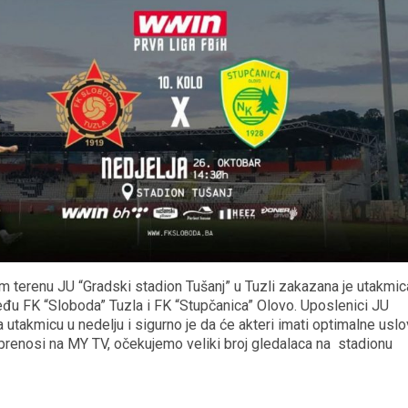
 terenu JU “Gradski stadion Tušanj” u Tuzli zakazana je utakmic
eđu FK “Sloboda” Tuzla i FK “Stupčanica” Olovo. Uposlenici JU
a utakmicu u nedelju i sigurno je da će akteri imati optimalne usl
o prenosi na MY TV, očekujemo veliki broj gledalaca na stadionu