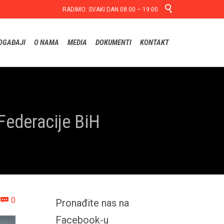

RADIMO: SVAKI DAN 08:00 – 19:00
Skip
OGAĐAJI
O NAMA
MEDIA
DOKUMENTI
KONTAKT
to
content
Federacije BiH
Comments
0

Pronađite nas na
Facebook-u