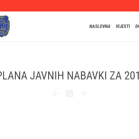
NASLOVNA
VIJESTI
D
LANA JAVNIH NABAVKI ZA 20


