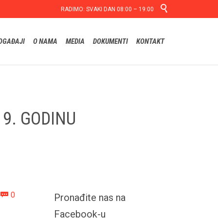

RADIMO: SVAKI DAN 08:00 – 19:00
Skip
OGAĐAJI
O NAMA
MEDIA
DOKUMENTI
KONTAKT
to
content
19. GODINU
Comments
0

Pronađite nas na
Facebook-u