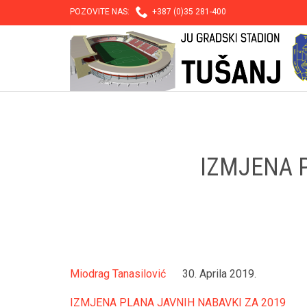

POZOVITE NAS:
+387 (0)35 281-400
IZMJENA P
Miodrag Tanasilović
30. Aprila 2019.
IZMJENA PLANA JAVNIH NABAVKI ZA 2019