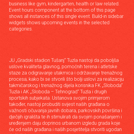
business like gym, kindergarten, health or law related.
Event hours component at the bottom of this page
shows all instances of this single event. Build-in sidebar
widgets shows upcoming events in the selected
categories.
JU „Gradski stadion Tušanj“ Tuzla nastoji da poboljša
uslove kvaliteta glavnog, pomoćnih terena i atletske
staze za odigravanje utakmica i održavanje trenažnog
procesa, kako bi se stvorili što bolji uslovi za realizaciju
takmičarskog i trenažnog dijela korisnika FK „Sloboda“
Tuzla i AK „Sloboda – Tehnograd“ Tuzla i drugih
sportskih subjekata. Ustanova svojim primjerom
također, nastoji probuditi svijest naših građana o
važnosti očuvanja javnih dobara, parkovskih površina i
dječijih igrališta te ih stimulirati da svojim ponašanjem i
uređenjem daju doprinos urbanom izgledu grada koje
će od naših građana i naših posjetitelja stvoriti ugodan