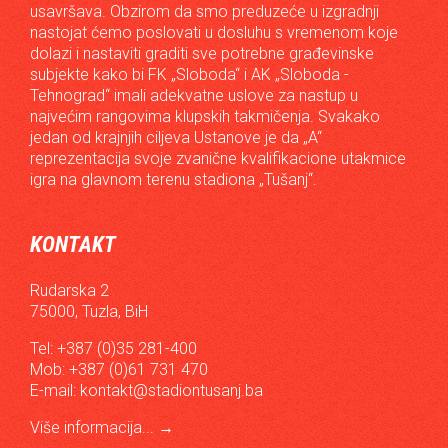
usavršava. Obzirom da smo preduzeće u izgradnji
nastojat ćemo poslovati u dosluhu s vremenom koje
dolazi i nastaviti graditi sve potrebne građevinske
subjekte kako bi FK „Sloboda“ i AK „Sloboda -
Tehnograd“ imali adekvatne uslove za nastup u
najvećim rangovima klupskih takmičenja. Svakako
jedan od krajnjih ciljeva Ustanove je da „A“
reprezentacija svoje zvanične kvalifikacione utakmice
igra na glavnom terenu stadiona „Tušanj“.
KONTAKT
Rudarska 2
75000, Tuzla, BiH
Tel: +387 (0)35 281-400
Mob: +387 (0)61 731 470
E-mail:
kontakt@stadiontusanj.ba
Više informacija...
→