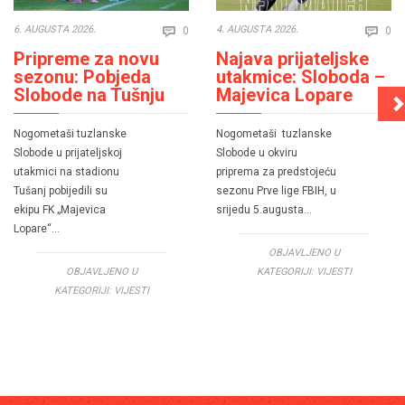
Comments
Co
6. AUGUSTA 2026.
4. AUGUSTA 2026.
0
0


Pripreme za novu
Najava prijateljske
sezonu: Pobjeda
utakmice: Sloboda –
Slobode na Tušnju
Majevica Lopare
Nogometaši tuzlanske
Nogometaši tuzlanske
Slobode u prijateljskoj
Slobode u okviru
utakmici na stadionu
priprema za predstojeću
Tušanj pobijedili su
sezonu Prve lige FBIH, u
ekipu FK „Majevica
srijedu 5.augusta…
Lopare“…
OBJAVLJENO U
OBJAVLJENO U
KATEGORIJI:
VIJESTI
KATEGORIJI:
VIJESTI