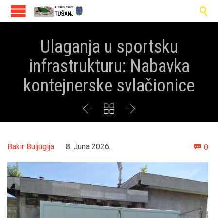

Ulaganja u sportsku
infrastrukturu: Nabavka
kontejnerske svlačionice



Co
Bakir Buljugija
8. Juna 2026.
0
