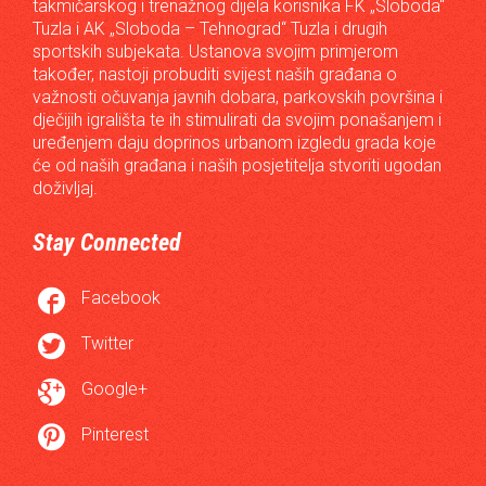
takmičarskog i trenažnog dijela korisnika FK „Sloboda“
Tuzla i AK „Sloboda – Tehnograd“ Tuzla i drugih
sportskih subjekata. Ustanova svojim primjerom
također, nastoji probuditi svijest naših građana o
važnosti očuvanja javnih dobara, parkovskih površina i
dječijih igrališta te ih stimulirati da svojim ponašanjem i
uređenjem daju doprinos urbanom izgledu grada koje
će od naših građana i naših posjetitelja stvoriti ugodan
doživljaj.
Stay Connected

Facebook

Twitter

Google+

Pinterest