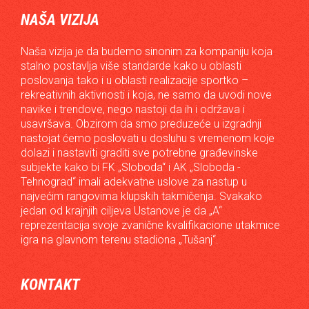
NAŠA VIZIJA
Naša vizija je da budemo sinonim za kompaniju koja
stalno postavlja više standarde kako u oblasti
poslovanja tako i u oblasti realizacije sportko –
rekreativnih aktivnosti i koja, ne samo da uvodi nove
navike i trendove, nego nastoji da ih i održava i
usavršava. Obzirom da smo preduzeće u izgradnji
nastojat ćemo poslovati u dosluhu s vremenom koje
dolazi i nastaviti graditi sve potrebne građevinske
subjekte kako bi FK „Sloboda“ i AK „Sloboda -
Tehnograd“ imali adekvatne uslove za nastup u
najvećim rangovima klupskih takmičenja. Svakako
jedan od krajnjih ciljeva Ustanove je da „A“
reprezentacija svoje zvanične kvalifikacione utakmice
igra na glavnom terenu stadiona „Tušanj“.
KONTAKT