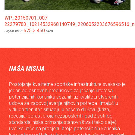
WP_20150701_007
22279783_10214532968140749_2206052233676596516_n
675 × 450
Original size is
pixels
NAŠA MISIJA
Postojanje kvalitetne sportske infrastrukture svakako je
jedan od osnovnih preduslova za jačanje interesa
potencijalnih korisnika vezanih uz kvalitetu stvorenih
uslova za zadovoljavanje njihovih potreba. Imajući u
vidu da trenutna situaciju u našem društvu (kriza,
recesija, porast broja nezaposlenih, pad životnog
standarda, niska primanja stanovništva i tako dalje)
uvelike utiče na procjenu broja potencijalnih korisnika
kao jednog od bitnih elemenata za donošenje konačnih