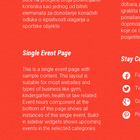
dobara, p
korisnika kao jednog od bitnih
igrališta
elemenata za donošenje konačnih
ponašanj
odluka o isplativosti ulaganja u
doprinos
sportske objekte.
koje će 
posjetite
Single Event Page
Stay C
This is a single event page with

F
sample content. This layout is
suitable for most websites and

Tw
types of business like gym,
kindergarten, health or law related.

G
Event hours component at the
bottom of this page shows all

Pi
instances of this single event. Build-
in sidebar widgets shows upcoming
events in the selected categories.