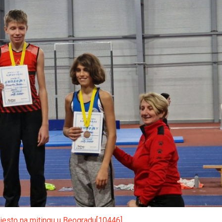
esto na mitingu u Beogradu[10446]