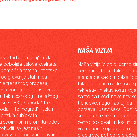
NAŠA VIZIJA
ski stadion Tušanj“ Tuzla
da poboljša uslove kvaliteta
Naša vizija je da budemo s
 pomoćnih terena i atletske
kompaniju koja stalno posta
 odigravanje utakmica i
standarde kako u oblasti p
je trenažnog procesa,
tako i u oblasti realizacije 
e stvorili što bolji uslovi za
rekreativnih aktivnosti i koja
iju takmičarskog i trenažnog
samo da uvodi nove navike 
risnika FK „Sloboda“ Tuzla i
trendove, nego nastoji da ih 
oda – Tehnograd“ Tuzla i
održava i usavršava. Obzir
portskih subjekata.
smo preduzeće u izgradnji n
 svojim primjerom također,
ćemo poslovati u dosluhu s
robuditi svijest naših
vremenom koje dolazi i nast
o važnosti očuvanja javnih
graditi sve potrebne građev