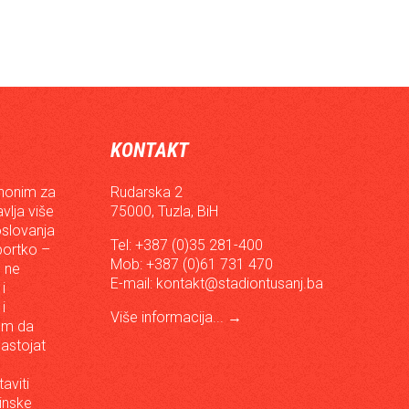
KONTAKT
inonim za
Rudarska 2
vlja više
75000, Tuzla, BiH
oslovanja
Tel: +387 (0)35 281-400
sportko –
Mob: +387 (0)61 731 470
, ne
E-mail:
kontakt@stadiontusanj.ba
i
i
Više informacija...
→
om da
astojat
aviti
inske