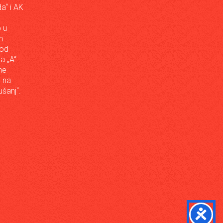
a“ i AK
 u
h
 od
da „A“
ne
a na
šanj“.