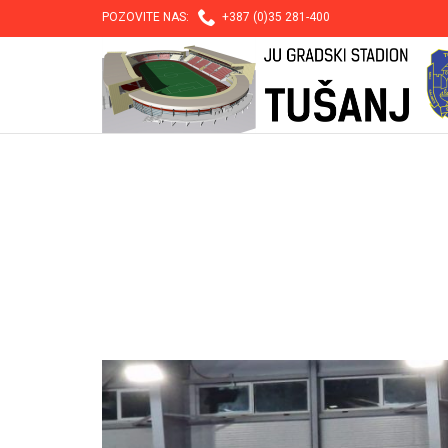

POZOVITE NAS:
+387 (0)35 281-400