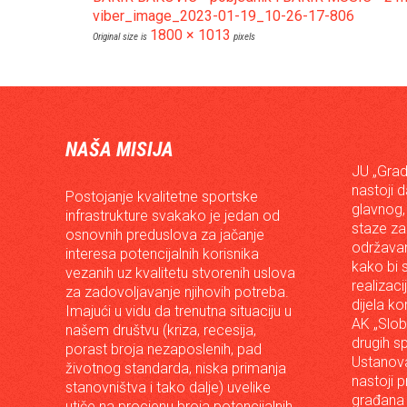
viber_image_2023-01-19_10-26-17-806
1800 × 1013
Original size is
pixels
NAŠA MISIJA
JU „Grad
nastoji 
Postojanje kvalitetne sportske
glavnog,
infrastrukture svakako je jedan od
staze za
osnovnih preduslova za jačanje
održavan
interesa potencijalnih korisnika
kako bi s
vezanih uz kvalitetu stvorenih uslova
realizac
za zadovoljavanje njihovih potreba.
dijela ko
Imajući u vidu da trenutna situaciju u
AK „Slob
našem društvu (kriza, recesija,
drugih s
porast broja nezaposlenih, pad
Ustanova
životnog standarda, niska primanja
nastoji p
stanovništva i tako dalje) uvelike
građana 
utiče na procjenu broja potencijalnih