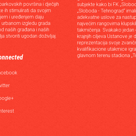
arkovskih površina i dječijih
subjekte kako bi FK „Slobod
 te ih stimulirati da svojim
„Sloboda - Tehnograd“ imali
em i uređenjem daju
adekvatne uslove za nastup
 urbanom izgledu grada
najvećim rangovima klupski
od naših građana i naših
takmičenja. Svakako jedan
lja stvoriti ugodan doživljaj.
krajnjih ciljeva Ustanove je 
reprezentacija svoje zvanič
kvalifikacione utakmice igr
glavnom terenu stadiona „Tu
onnected
acebook
itter
oogle+
nterest