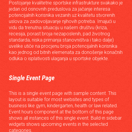
Postojanje kvalitetne sportske infrastrukture svakako je
jedan od osnovnih preduslova za jačanje interesa
potencijalnih korisnika vezanih uz kvalitetu stvorenih
uslova za zadovoljavanje njihovih potreba. Imajući u
vidu da trenutna situaciju u našem društvu (kriza,
recesija, porast broja nezaposlenih, pad životnog
standarda, niska primanja stanovništva i tako dalje)
uvelike utiče na procjenu broja potencijalnih korisnika
kao jednog od bitnih elemenata za donošenje konačnih
odluka o isplativosti ulaganja u sportske objekte.
Single Event Page
This is a single event page with sample content. This
layout is suitable for most websites and types of
business like gym, kindergarten, health or law related.
Event hours component at the bottom of this page
shows all instances of this single event. Build-in sidebar
widgets shows upcoming events in the selected
categories.