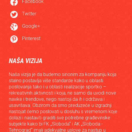

Facebook

Twitter

Google+

Pinterest
NAŠA VIZIJA
Naša vizija je da budemo sinonim za kompaniju koja
stalno postavlja više standarde kako u oblasti
poslovanja tako i u oblasti realizacije sportko –
rekreativnih aktivnosti i koja, ne samo da uvodi nove
navike i trendove, nego nastoji da ih i održava i
usavršava. Obzirom da smo preduzeće u izgradnji
nastojat ćemo poslovati u dosluhu s vremenom koje
dolazi i nastaviti graditi sve potrebne građevinske
subjekte kako bi FK „Sloboda“ i AK „Sloboda -
Tehnograd“ imali adekvatne uslove za nastup u