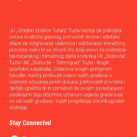
JU „Gradski stadion Tušanj“ Tuzla nastoji da poboljša
uslove kvaliteta glavnog, pomoćnih terena i atletske
staze za odigravanje utakmica i održavanje trenažnog
procesa, kako bi se stvorili što bolji uslovi za realizaciju
takmičarskog i trenažnog dijela korisnika FK „Sloboda“
Tuzla i AK „Sloboda – Tehnograd“ Tuzla i drugih
sportskih subjekata. Ustanova svojim primjerom
također, nastoji probuditi svijest naših građana o
važnosti očuvanja javnih dobara, parkovskih površina i
dječijih igrališta te ih stimulirati da svojim ponašanjem i
uređenjem daju doprinos urbanom izgledu grada koje
će od naših građana i naših posjetitelja stvoriti ugodan
doživljaj.
Stay Connected