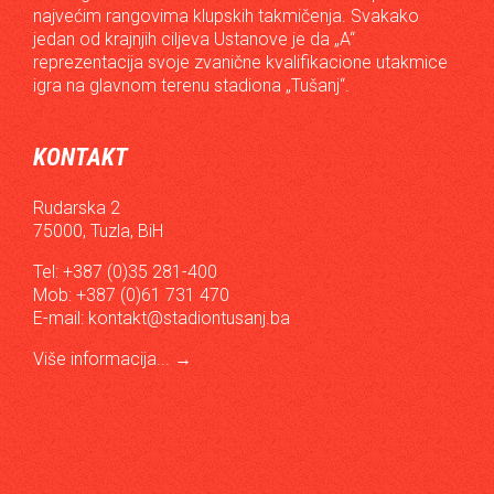
najvećim rangovima klupskih takmičenja. Svakako
jedan od krajnjih ciljeva Ustanove je da „A“
reprezentacija svoje zvanične kvalifikacione utakmice
igra na glavnom terenu stadiona „Tušanj“.
KONTAKT
Rudarska 2
75000, Tuzla, BiH
Tel: +387 (0)35 281-400
Mob: +387 (0)61 731 470
E-mail:
kontakt@stadiontusanj.ba
Više informacija...
→