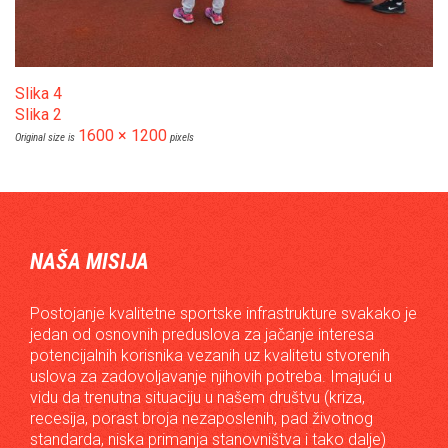
Slika 4
Slika 2
1600 × 1200
Original size is
pixels
NAŠA MISIJA
Postojanje kvalitetne sportske infrastrukture svakako je
jedan od osnovnih preduslova za jačanje interesa
potencijalnih korisnika vezanih uz kvalitetu stvorenih
uslova za zadovoljavanje njihovih potreba. Imajući u
vidu da trenutna situaciju u našem društvu (kriza,
recesija, porast broja nezaposlenih, pad životnog
standarda, niska primanja stanovništva i tako dalje)