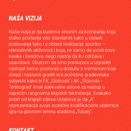
NAŠA VIZIJA
Naša vizija je da budemo sinonim za kompaniju koja
stalno postavlja više standarde kako u oblasti
poslovanja tako i u oblasti realizacije sportko –
rekreativnih aktivnosti i koja, ne samo da uvodi nove
navike i trendove, nego nastoji da ih i održava i
usavršava. Obzirom da smo preduzeće u izgradnji
nastojat ćemo poslovati u dosluhu s vremenom koje
dolazi i nastaviti graditi sve potrebne građevinske
subjekte kako bi FK „Sloboda“ i AK „Sloboda -
Tehnograd“ imali adekvatne uslove za nastup u
najvećim rangovima klupskih takmičenja. Svakako
jedan od krajnjih ciljeva Ustanove je da „A“
reprezentacija svoje zvanične kvalifikacione utakmice
igra na glavnom terenu stadiona „Tušanj“.
KONTAKT