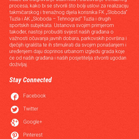
procesa, kako bi se stvorili što bolji uslovi za realizaciju
takmičarskog i trenažnog dijela korisnika FK „Sloboda“
Tuzla i AK „Sloboda – Tehnograd“ Tuzla i drugih
sportskih subjekata. Ustanova svojim primjerom
također, nastoji probuditi svijest naših građana o
važnosti očuvanja javnih dobara, parkovskih površina i
dječijih igrališta te ih stimulirati da svojim ponašanjem i
uređenjem daju doprinos urbanom izgledu grada koje
će od naših građana i naših posjetitelja stvoriti ugodan
doživljaj.
Stay Connected

Facebook

Twitter

Google+

Pinterest